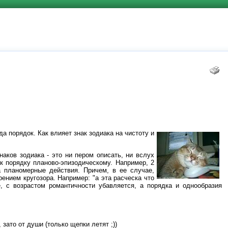
да порядок. Как влияет знак зодиака на чистоту и
наков зодиака - это ни пером описать, ни вслух
 к порядку планово-эпизодическому. Например, 2
а планомерные действия. Причем, в ее случае,
ением кругозора. Например: "а эта расческа что
е, с возрастом романтичности убавляется, а порядка и однообразия
 зато от души (только щепки летят ;))