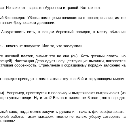
я. Не захочет - зарастет бурьяном и травой. Вот так вот.
ный беспорядок. Уборка помещения начинается с проветривания, им же
станном броуновском движении.
Аккуратность есть, к вещам бережный порядок, к месту обитания
ь - ничего не получите. Или то, что заслужили.
носовой платок, значит это не она (он). Хоть грязный платок, но
ых вещей). Настоящая Дева сдует несуществующие пылинки, покопается
астливая особенность. Стремление к образцовому порядку заложено на
м порядке приводят к замешательству с собой и окружающим миром.
ем). Например, привяжутся к половику и вытряхивают вытряхивают (из
еще нужные вещи. Ну и что? Вечного ничего не бывает, зато порядок
ный хаос, тогда можно засучить рукава и... начать философствовать.
рной работы. Таким макаром, можно не только уборку сотворить, а
ь закон>.