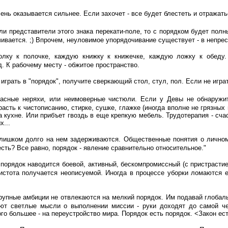
ень оказывается сильнее. Если захочет - все будет блестеть и отражатьс
ли представители этого знака перекати-поле, то с порядком будет пол
ивается. ;) Впрочем, неуловимое упорядочивание существует - в непре
лку к полочке, каждую книжку к книжечке, каждую ложку к обеду. 
. К рабочему месту - обжитое пространство.
 играть в "порядок", получите сверкающий стол, стул, пол. Если не играт
асные неряхи, или неимоверные чистюли. Если у Девы не обнаружите 
трасть к чистописанию, стирке, сушке, глажке (иногда вполне не грязн
на кухне. Или прибъет гвоздь в еще крепкую мебель. Трудотерапия - сч
х...
слишком долго на нем задерживаются. Общественные понятия о лично
есть? Все равно, порядок - явление сравнительно относительное."
 порядок наводится боевой, активный, бескомпромиссный (с пристрасти
чистота получается неописуемой. Иногда в процессе уборки ломаются 
рупные амбиции не отвлекаются на мелкий порядок. Им подавай глобаль
ют светлые мысли о выполнении миссии - руки доходят до самой че
го большее - на переустройство мира. Порядок есть порядок. <Закон ест