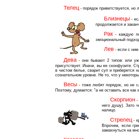
Телец
- порядок приветствуется, но л
Близнецы
- ес
продолжается и заканч
Рак
- каждую по
эмоциональный подход
Лев
- если с ним
Дева
- они бывают 2 типов: или уж
присутствует. Иначе, вы ее сконфузите. С
в чистом белье, сварит суп и приберется 
сознательном уровне. Не то, что у некоторы
Весы
- тоже любят порядок, но не 
Поэтому, думается: "а не оставить все как 
Скорпион
-
него душу). Зато 
налицо.
Стрелец
- к
Впрочем, если гре
замахнуться на мно