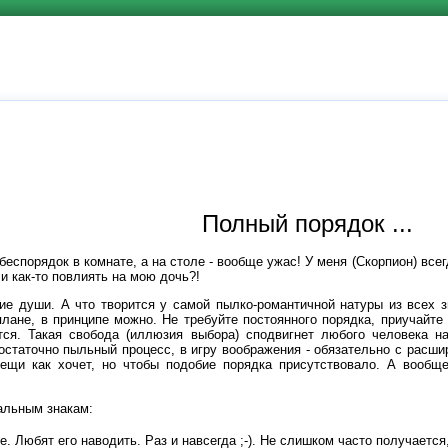
Полный порядок ...
беспорядок в комнате, а на столе - вообще ужас! У меня (Скорпион) всег
и как-то повлиять на мою дочь?!
ние души. А что творится у самой пылко-романтичной натуры из всех з
 плане, в принципе можно. Не требуйте постоянного порядка, приучайте
ется. Такая свобода (иллюзия выбора) сподвигнет любого человека н
статочно пыльный процесс, в игру воображения - обязательно с расшир
вещи как хочет, но чтобы подобие порядка присутствовало. А вообщ
альным знакам:
е. Любят его наводить. Раз и навсегда ;-). Не слишком часто получается,