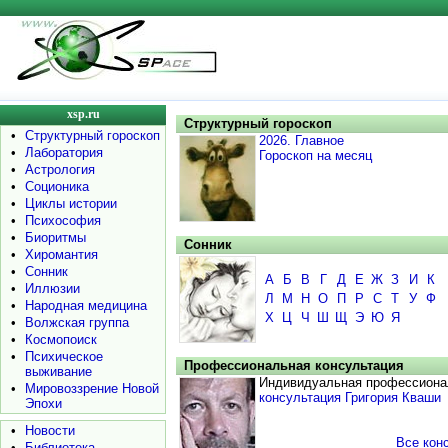
xsp.ru
Структурный гороскоп
•
Структурный гороскоп
2026. Главное
•
Лаборатория
Гороскоп на месяц
•
Астрология
•
Соционика
•
Циклы истории
•
Психософия
•
Биоритмы
Сонник
•
Хиромантия
•
Сонник
А
Б
В
Г
Д
Е
Ж
З
И
К
•
Иллюзии
Л
М
Н
О
П
Р
С
Т
У
Ф
•
Народная медицина
Х
Ц
Ч
Ш
Щ
Э
Ю
Я
•
Волжская группа
•
Космопоиск
•
Психическое
Профессиональная консультация
выживание
Индивидуальная профессиона
•
Мировоззрение Новой
консультация Григория Кваши
Эпохи
•
Новости
Все кон
•
Библиотека