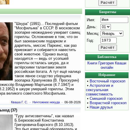
Биоритмы
Имя:
"Шкура" (1991)... Последний фильм
День:
"Мосфильма" в СССР. В московском
зоопарке неожиданно умирает самец
Месяц:
гориллы. Осложнение в том, что он
Год:
был заокеанским подарком и
даритель, миссис Паркинс, как раз
приезжает и собирается навестить
своё животное. Однако выход
Библиотека
находится — ведь от усопшей
гориллы осталась шкура, да и
Книги Григория Кваши
актёрскими талантами земля
онлайн
российская богата. А тут ещё налицо
Избранное
такое явное сходство уборщика
зоопарка Храпункова (В. Проскурин)
•
Восточный гороскоп
ежиссёр Владимир Мартынов (4.7.1947) и
•
Астрология и
8.2.1952) в шкуре умершей гориллы. Этим
сексуальная
ра великого советского Мосфильма.
совместимость
•
Смешной гороскоп
Кваша Г. С.
·
Ничтожнее некуда
· 06-08-2026
•
Возрастной гороскоп
•
Наши друзья
ыход (37)
"Гуру антисоветчины", как назвал
Б.Березовский Константина
Григоровича-Барского (8.10.1913).
Это был известный обозреватель и