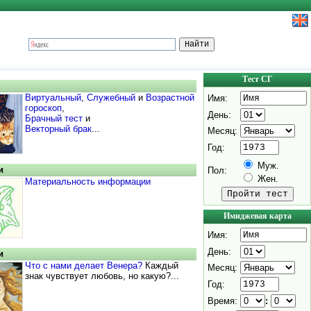
Тест СГ
Виртуальный
,
Служебный
и
Возрастной
Имя:
гороскоп
,
День:
Брачный тест
и
Векторный брак
...
Месяц:
Год:
Муж.
и
Пол:
Жен.
Материальность информации
Имиджевая карта
Имя:
День:
и
Что c нами делает Венера?
Каждый
Месяц:
знак чувствует любовь, но какую?...
Год:
Время:
: