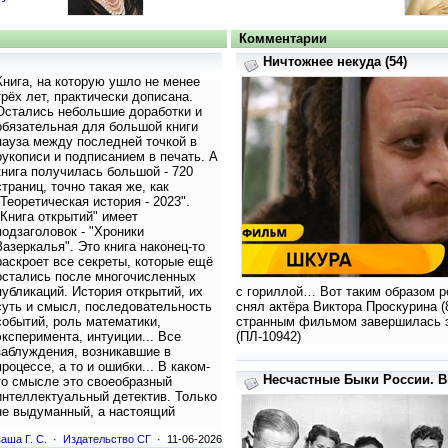
Комментарии
Ничтожнее некуда (54)
Книга, на которую ушло не менее
трёх лет, практически дописана.
Остались небольшие доработки и
обязательная для большой книги
пауза между последней точкой в
рукописи и подписанием в печать. А
книга получилась большой - 720
страниц, точно такая же, как
"Теоретическая история - 2023".
"Книга открытий" имеет
подзаголовок - "Хроники
Зазеркалья". Это книга наконец-то
раскроет все секреты, которые ещё
остались после многочисленных
публикаций. История открытий, их
с гориллой… Вот таким образом р
суть и смысл, последовательность
снял актёра Виктора Проскурина (
событий, роль математики,
странным фильмом завершилась э
эксперимента, интуиции... Все
(ПЛ-10942)
заблуждения, возникавшие в
процессе, а то и ошибки... В каком-
Несчастные Быки России. В
то смысле это своеобразный
интеллектуальный детектив. Только
не выдуманный, а настоящий
аша Г. С.
·
Издательство СГ
· 11-06-2026