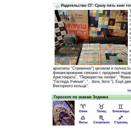
Издательство СГ: Сразу пять книг г
архетипы "Стремянки") целиком и полность
финансирование связано с продажей подар
Аристократа", "Перекрестки любви", "Франц
"Господа Учёные", "...боги, боги."). Ещё две
Векторного кольца".
Кв
Гороскоп по знакам Зодиака
Овен
Телец
Близнецы
Весы
Скорпион
Стрелец