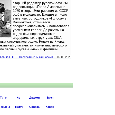
старший редактор русской службы
радиостанции «Голос Америки» в
1970-е годы. Эмигрировал из СССР
ещё в молодости. Входил в число
заметных сотрудников «Голоса» в
Вашингтоне, отличался
профессионализмом и пользовался
уважением коллег. До работы на
радио был переводчиком в
федеральных структурах США.
овых сотрудников радио. Родом из Киева,
 активный участник антикоммунистического
 по первым буквам имени и фамилии.
Кваша Г. С.
·
Несчастные Быки России
· 05-08-2026
Тигр
Кот
Дракон
Змея
езьяна
Петух
Собака
Кабан