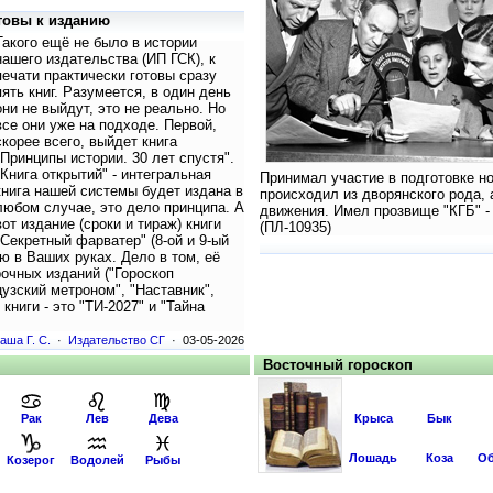
отовы к изданию
Такого ещё не было в истории
нашего издательства (ИП ГСК), к
печати практически готовы сразу
пять книг. Разумеется, в один день
они не выйдут, это не реально. Но
все они уже на подходе. Первой,
скорее всего, выйдет книга
"Принципы истории. 30 лет спустя".
"Книга открытий" - интегральная
Принимал участие в подготовке н
книга нашей системы будет издана в
происходил из дворянского рода,
любом случае, это дело принципа. А
движения. Имел прозвище "КГБ" -
вот издание (сроки и тираж) книги
(ПЛ-10935)
"Секретный фарватер" (8-ой и 9-ый
ю в Ваших руках. Дело в том, её
очных изданий ("Гороскоп
узский метроном", "Наставник",
 книги - это "ТИ-2027" и "Тайна
аша Г. С.
·
Издательство СГ
· 03-05-2026
Восточный гороскоп
Рак
Лев
Дева
Крыса
Бык
Лошадь
Коза
Об
Козерог
Водолей
Рыбы