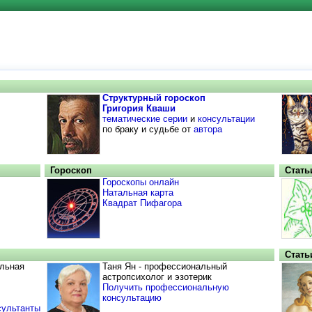
Структурный гороскоп
Григория Кваши
тематические серии
и
консультации
по браку и судьбе от
автора
Гороскоп
Стать
Гороскопы онлайн
Натальная карта
Квадрат Пифагора
Стать
льная
Таня Ян - профессиональный
астропсихолог и эзотерик
Получить профессиональную
консультацию
сультанты