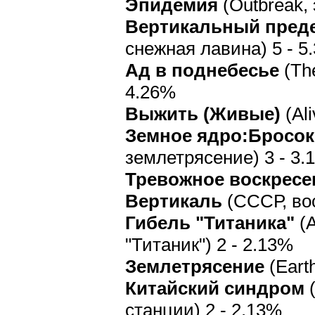
Эпидемия
(Outbreak,
Вертикальный пред
снежная лавина) 5 - 5
Ад в поднебесье
(The
4.26%
Выжить (Живые)
(Al
Земное ядро:Бросо
землетрясение) 3 - 3.
Тревожное воскресе
Вертикаль
(СССР, вос
Гибель "Титаника"
(A
"Титаник") 2 - 2.13%
Землетрясение
(Eart
Китайский синдром
(
станции) 2 - 2.13%