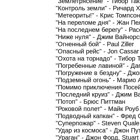
"Землетрясение" - Тибор Так
"Контроль земли" - Ричард 
"Метеориты!" - Крис Томпсон
"На переломе дня" - Жан П
"На последнем берегу" - Ра
"Ниже нуля" - Джим Вайнорс
"Огненный бой" - Paul Ziller
"Опасный рейс" - Jon Cassar
"Охота на торнадо" - Тибор 
"Погребенные лавиной" - Да
"Погружение в бездну" - Джо
"Подземный огонь" - Марио
"Помимо приключения Посей
"Последний круиз" - Джим В
"Потоп" - Брюс Питтман
"Роковой полет" - Майк Роуб
"Подводный капкан" - Фред 
"Суперпожар" - Steven Quale
"Удар из космоса" - Джон Пу
"Ураган" - Джон Форд, Stuart 