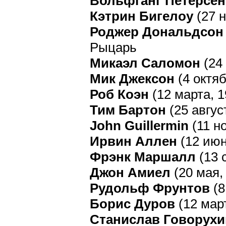
Вольфганг Петерсен
Кэтрин Бигелоу
(27 н
Роджер Дональдсон
Рыцарь
Микаэл Саломон
(24
Мик Джексон
(4 октяб
Роб Коэн
(12 марта, 
Тим Бартон
(25 авгус
John Guillermin
(11 н
Ирвин Аллен
(12 июн
Фрэнк Маршалл
(13 
Джон Амиел
(20 мая,
Рудольф Фрунтов
(8
Борис Дуров
(12 мар
Станислав Говорухи