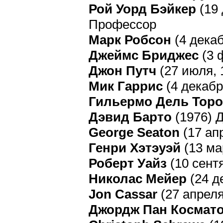
Рой Уорд Бэйкер
(19 
Профессор
Марк Робсон
(4 декаб
Джеймс Бриджес
(3 
Джон Путч
(27 июля, 
Мик Гаррис
(4 декабр
Гильермо Дель Торо
Дэвид Барто
(1976) 
George Seaton
(17 ап
Генри Хэтэуэй
(13 ма
Роберт Уайз
(10 сентя
Николас Мейер
(24 д
Jon Cassar
(27 апреля
Джордж Пан Космат