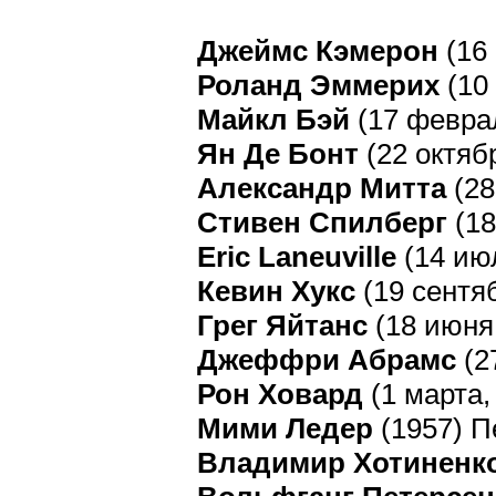
Джеймс Кэмерон
(16 
Роланд Эммерих
(10 
Майкл Бэй
(17 феврал
Ян Де Бонт
(22 октяб
Александр Митта
(28
Стивен Спилберг
(18
Eric Laneuville
(14 июл
Кевин Хукс
(19 сентя
Грег Яйтанс
(18 июня
Джеффри Абрамс
(2
Рон Ховард
(1 марта,
Мими Ледер
(1957) П
Владимир Хотиненк