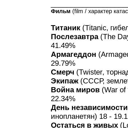
___________________
Фильм
(film / характер кат
Титаник
(Titanic, гиб
Послезавтра
(The Day
41.49%
Армагеддон
(Armaged
29.79%
Смерч
(Twister, торна
Экипаж
(СССР, землет
Война миров
(War of
22.34%
День независимости
инопланетян) 18 - 19.
Остаться в живых
(L