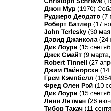
Christoph Schrewe
(1
Джон Мур
(1970) Соб
Руджеро Деодато
(7 
Роберт Батлер
(17 но
John Terlesky
(30 мая
Дэвид Джанкола
(24 
Дик Лоури
(15 сентяб
Джек Смайт
(9 марта
Robert Tinnell
(27 апр
Джим Вайнорски
(14 
Грем Кэмпбелл
(1954
Фред Олен Рэй
(10 с
Дик Лоури
(15 сентяб
Линн Литман
(26 июн
Тибор Такач
(11 сент