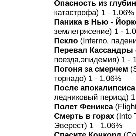
Опасность из глуби
катастрофа) 1 - 1.06%
Паника в Нью - Йорк
землетрясение) 1 - 1.
Пекло
(Inferno, паден
Перевал Кассандры
поезда,эпидемия) 1 - 
Погоня за смерчем
(S
торнадо) 1 - 1.06%
После апокалипсиса
ледниковый период) 1
Полет Феникса
(Fligh
Смерть в горах
(Into 
Эверест) 1 - 1.06%
Спасите Конкорд
(Con