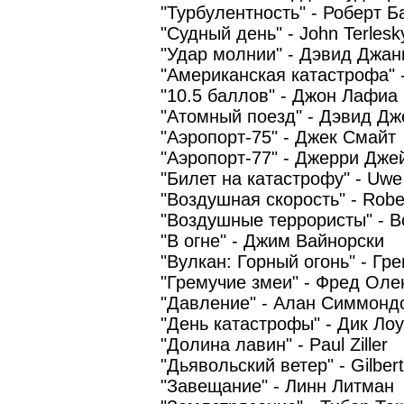
"Турбулентность" - Роберт Б
"Судный день" - John Terlesk
"Удар молнии" - Дэвид Джан
"Американская катастрофа" 
"10.5 баллов" - Джон Лафиа
"Атомный поезд" - Дэвид Дж
"Аэропорт-75" - Джек Смайт
"Аэропорт-77" - Джерри Дже
"Билет на катастрофу" - Uwe
"Воздушная скорость" - Rober
"Воздушные террористы" - Bo
"В огне" - Джим Вайнорски
"Вулкан: Горный огонь" - Гр
"Гремучие змеи" - Фред Оле
"Давление" - Алан Симмонд
"День катастрофы" - Дик Ло
"Долина лавин" - Paul Ziller
"Дьявольский ветер" - Gilbert
"Завещание" - Линн Литман