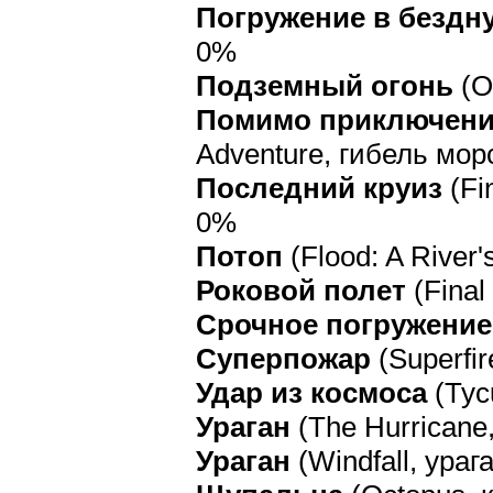
Погружение в бездн
0%
Подземный огонь
(O
Помимо приключени
Adventure, гибель мор
Последний круиз
(Fi
0%
Потоп
(Flood: A River
Роковой полет
(Final
Срочное погружение
Суперпожар
(Superfir
Удар из космоса
(Tyc
Ураган
(The Hurricane,
Ураган
(Windfall, ураг