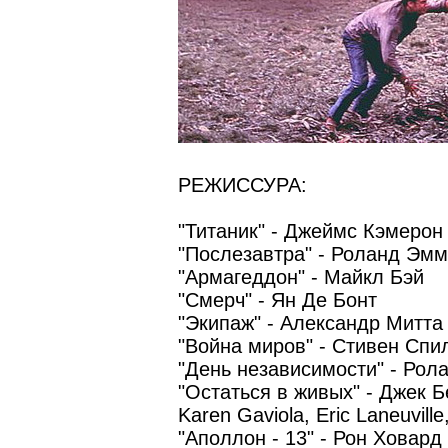
РЕЖИССУРА:
"Титаник" - Джеймс Кэмерон
"Послезавтра" - Роланд Эм
"Армагеддон" - Майкл Бэй
"Смерч" - Ян Де Бонт
"Экипаж" - Александр Митта
"Война миров" - Стивен Спи
"День независимости" - Ро
"Остаться в живых" - Джек Б
Karen Gaviola, Eric Laneuvi
"Аполлон - 13" - Рон Ховард