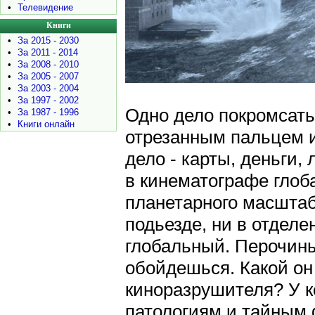
•
Телевидение
Книги
•
За 2015 - 2030
•
За 2011 - 2014
•
За 2008 - 2010
•
За 2005 - 2007
•
За 2003 - 2004
•
За 1997 - 2002
Одно дело покромсать
•
За 1987 - 1996
•
Книги онлайн
отрезанным пальцем и 
дело - карты, деньги,
в кинематографе глоб
планетарного масштаб
подьезде, ни в отделе
глобальный. Перочины
обойдешься. Какой он
киноразрушителя? У к
патологиям и тайным 