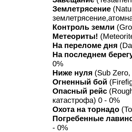
Землетрясение
(Natu
землетрясение,атомна
Контроль земли
(Gro
Метеориты!
(Meteori
На переломе дня
(Da
На последнем берег
0%
Ниже нуля
(Sub Zero,
Огненный бой
(Firefi
Опасный рейс
(Rough 
катастрофа) 0 - 0%
Охота на торнадо
(To
Погребенные лавин
- 0%