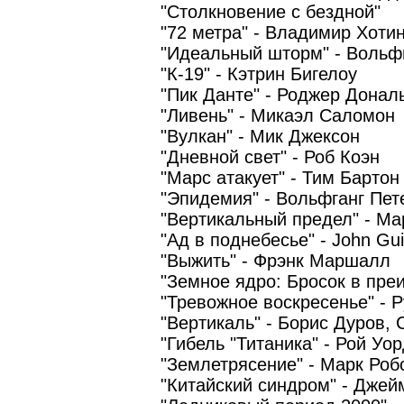
"Столкновение с бездной"
"72 метра" - Владимир Хоти
"Идеальный шторм" - Вольф
"К-19" - Кэтрин Бигелоу
"Пик Данте" - Роджер Донал
"Ливень" - Микаэл Саломон
"Вулкан" - Мик Джексон
"Дневной свет" - Роб Коэн
"Марс атакует" - Тим Бартон
"Эпидемия" - Вольфганг Пет
"Вертикальный предел" - М
"Ад в поднебесье" - John Gu
"Выжить" - Фрэнк Маршалл
"Земное ядро: Бросок в пре
"Тревожное воскресенье" - 
"Вертикаль" - Борис Дуров,
"Гибель "Титаника" - Рой Уо
"Землетрясение" - Марк Роб
"Китайский синдром" - Дже