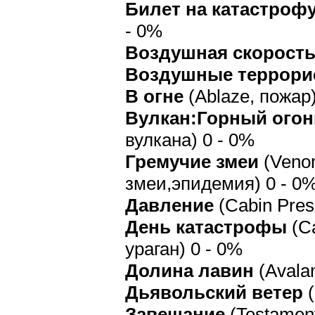
Билет на катастроф
- 0%
Воздушная скорост
Воздушные террори
В огне
(Ablaze, пожар)
Вулкан:Горный огон
вулкана) 0 - 0%
Гремучие змеи
(Veno
змеи,эпидемия) 0 - 0
Давление
(Cabin Pres
День катастрофы
(Ca
ураган) 0 - 0%
Долина лавин
(Avalan
Дьявольский ветер
(
Завещание
(Testamen