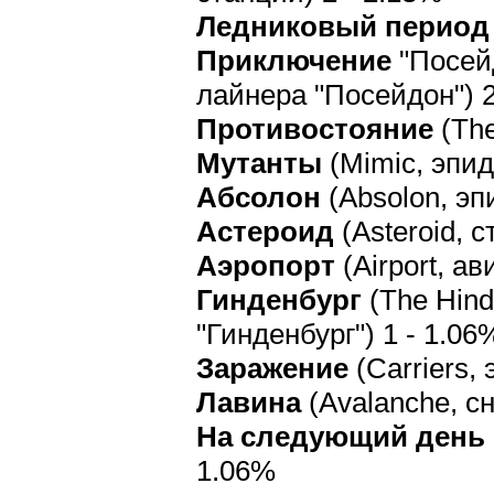
Ледниковый период 
Приключение
"Посейд
лайнера "Посейдон") 2
Противостояние
(The
Мутанты
(Mimic, эпид
Абсолон
(Absolon, эп
Астероид
(Asteroid, 
Аэропорт
(Airport, а
Гинденбург
(The Hind
"Гинденбург") 1 - 1.06
Заражение
(Carriers,
Лавина
(Avalanche, с
На следующий день
1.06%