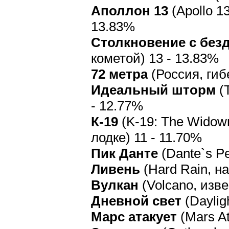
Аполлон 13
(Apollo 1
13.83%
Столкновение с без
кометой) 13 - 13.83%
72 метра
(Россия, гиб
Идеальный шторм
(T
- 12.77%
К-19
(K-19: The Widow
лодке) 11 - 11.70%
Пик Данте
(Dante`s P
Ливень
(Hard Rain, н
Вулкан
(Volcano, изве
Дневной свет
(Daylig
Марс атакует
(Mars At