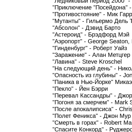
"Ледниковый период 2000" -
"Приключение "Посейдона" -
"Противостояние" - Мик Гар
"Мутанты" - Гильермо Дель 
"Абсолон" - Дэвид Барто
"Астероид" - Брэдфорд Мэй
"Аэропорт" - George Seaton,
"Гинденбург" - Роберт Уайз
"Заражение" - Алан Метцгер
"Лавина" - Steve Kroschel
"На следующий день" - Ник
"Опасность из глубины" - Jo
"Паника в Нью-Йорке" Мика
"Пекло" - Йен Бэрри
"Перевал Кассандры" - Джо
"Погоня за смерчем" - Mark 
"После апокалипсиса" - Chri
"Полет Феникса" - Джон Мур
"Смерть в горах" - Robert Ma
"Спасите Конкорд" - Руджер