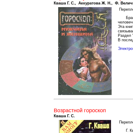
Кваша Г. С., Аккуратова Ж. Н., Ф. Вели
Перепл
Бра
человеч
Эта кни
связыва
Раздел 
В после
Электро
Возрастной гороскоп
Кваша Г. С.
Перепл
Г. 