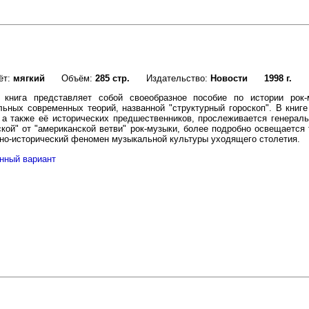
ёт:
мягкий
Объём:
285 стр.
Издательство:
Новости
1998 г.
 книга представляет собой своеобразное пособие по истории рок
льных современных теорий, названной "структурный гороскоп". В книге
 а также её исторических предшественников, прослеживается генераль
ской" от "американской ветви" рок-музыки, более подробно освещается
но-исторический феномен музыкальной культуры уходящего столетия.
нный вариант