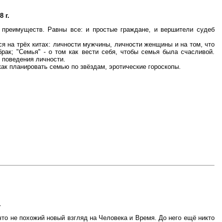
8 г.
т преимуществ. Равны все: и простые граждане, и вершители судеб
ся на трёх китах: личности мужчины, личности женщины и на том, что
рак; "Семья" - о том как вести себя, чтобы семья была счасливой.
 поведения личности.
как планировать семью по звёздам, эротические гороскопы.
.
 что не похожий новый взгляд на Человека и Время. До него ещё никто