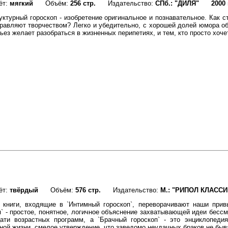
ёт:
мягкий
Объём:
256 стр.
Издательство:
СПб.: "ДИЛЯ"
2000 
уктурный гороскоп - изобретение оригинальное и познавательное. Как 
равляют творчеством? Легко и убедительно, с хорошей долей юмора обо
рьез желает разобраться в жизненных перипетиях, и тем, кто просто хоч
ёт:
твёрдый
Объём:
576 стр.
Издательство:
М.: "РИПОЛ КЛАССИ
 книги, входящие в `Интимный гороскоп`, переворачивают наши прив
п` - простое, понятное, логичное объяснение захватывающей идеи бессм
ати возрастных программ, а `Брачный гороскоп` - это энциклопедия
ной жизни, смелое утверждение, что заведомо неудачных браков не быв