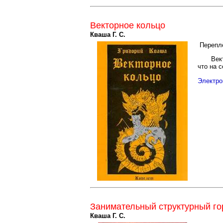
Векторное кольцо
Кваша Г. С.
Перепл
Век
что на 
Электро
Занимательный структурный го
Кваша Г. С.