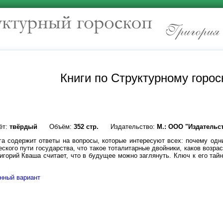
Книги по Структурному горос
ёт:
твёрдый
Объём:
352 стр.
Издательство:
М.: ООО "Издательс
га содержит ответы на вопросы, которые интересуют всех: почему одни
еского пути государства, что такое тоталитарные двойники, каков возра
ригорий Кваша считает, что в будущее можно заглянуть. Ключ к его тай
.
нный вариант