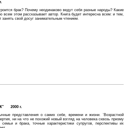
г.
строится брак? Почему неодинаково ведут себя разные народы? Какие
 всем этом рассказывает автор. Книга будет интересна всем: и тем,
ет занять свой досуг занимательным чтением.
К"
2000 г.
ычные представления о самих себе, времени и жизни. `Возрастной
ертия, ни на что не похожий новый взгляд на человека сквозь призму
 семьи и брака, точные характеристики супругов, перспективы их
ает.