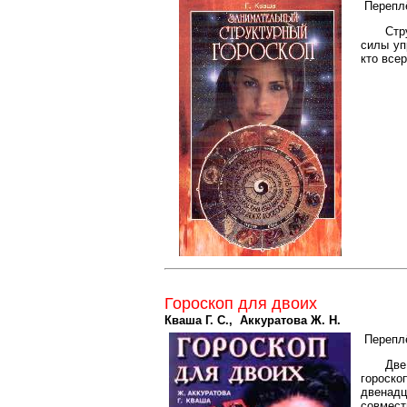
Перепл
Стр
силы уп
кто все
Гороскоп для двоих
Кваша Г. С., Аккуратова Ж. Н.
Перепл
Две
гороско
двенадц
совмест