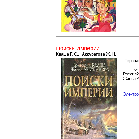
Поиски Империи
Кваша Г. С., Аккуратова Ж. Н.
Перепл
Поч
Россия?
Жанна А
Электро