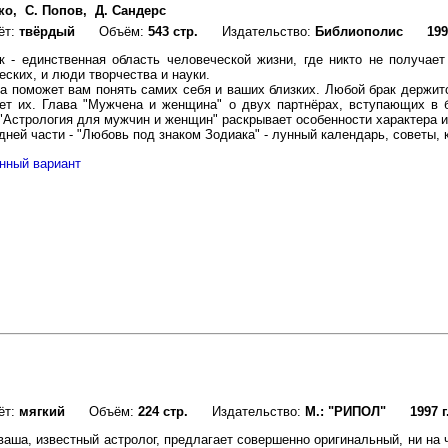
чко, С. Попов, Д. Сандерс
ёт:
твёрдый
Объём:
543 стр.
Издательство:
Библиополис
199
к - единственная область человеческой жизни, где никто не получае
еских, и люди творчества и науки.
га поможет вам понять самих себя и ваших близких. Любой брак держит
ет их. Глава "Мужчена и женщина" о двух партнёрах, вступающих в б
"Астрология для мужчин и женщин" раскрывает особенности характера и
дней части - "Любовь под знаком Зодиака" - лунный календарь, советы, 
нный вариант
ёт:
мягкий
Объём:
224 стр.
Издательство:
М.: "РИПОЛ"
1997 г
Кваша, известный астролог, предлагает совершенно оригинальный, ни на