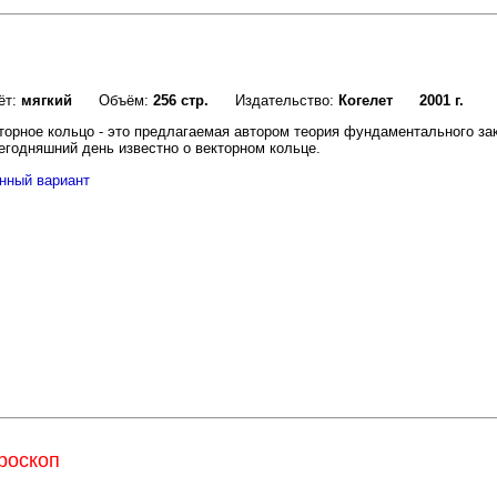
ёт:
мягкий
Объём:
256 стр.
Издательство:
Когелет
2001 г.
торное кольцо - это предлагаемая автором теория фундаментального за
сегодняшний день известно о векторном кольце.
нный вариант
роскоп