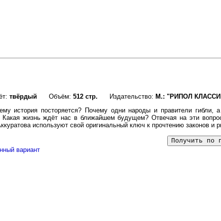
ёт:
твёрдый
Объём:
512 стр.
Издательство:
М.: "РИПОЛ КЛАССИ
ему история посторяется? Почему одни народы и правители гибли, а
 Какая жизнь ждёт нас в ближайшем будущем? Отвечая на эти вопросы
ккуратова используют свой оригинальный ключ к прочтению законов и р
нный вариант