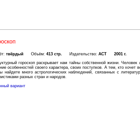
роскоп
ёт:
твёрдый
Объём:
413 стр.
Издательство:
ACT
2001 г.
уктурный гороскоп раскрывает нам тайны собственной жизни. Человек л
ние особенностей своего характера, своих поступков. А тем, кто хочет в
ы найдете много астрологических наблюдений, связанных с литерату
ристиками разных стран и народов.
нный вариант