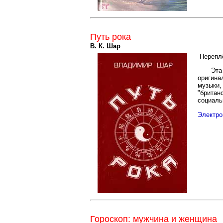
Путь рока
В. К. Шар
Перепл
Эта
оригина
музыки,
"британ
социаль
Электро
Гороскоп: мужчина и женщина