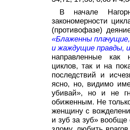
В начале Нагор
закономерности цикла
(противофазе) деяни
«Блаженны плачущие,
и жаждущие правды, 
направленные как 
циклов, так и на по
последствий и исчез
ясно, но, видимо им
убивай», но и не г
обиженным. Не только
женщину с вожделение
и зуб за зуб» вообще
злому, любить врагов