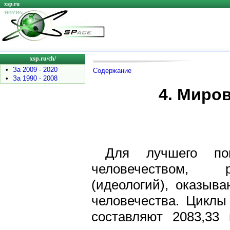
xsp.ru
xsp.ru/ch/
•
За 2009 - 2020
Содержание
•
За 1990 - 2008
4. Миро
Для лучшего по
человечеством, р
(идеологий), оказыв
человечества. Циклы
составляют 2083,33