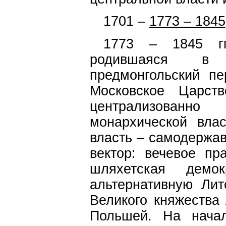
1701 –
1773 – 1845
1773 – 1845 гг
родившаяся в С
предмонгольский пе
Московское Царст
централизованн
монархической вла
власть – самодержав
вектор: вечевое пр
шляхетская демок
альтернативную Ли
Великого княжества 
Польшей. На нача