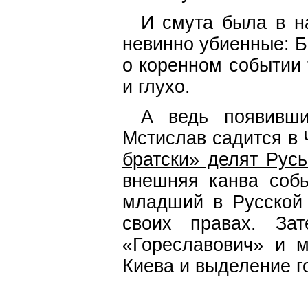
И смута была в н
невинно убиенные: Бо
о коренном событии 
и глухо.
А ведь появивш
Мстислав садится в 
братски» делят Русь
внешняя канва собы
младший в Русской 
своих правах. З
«Гореславович» и м
Киева и выделение г