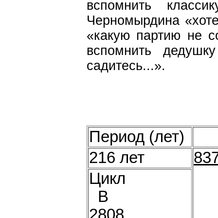
вспомнить класси
Черномырдина «хотел
«какую партию не с
вспомнить дедушк
садитесь...».
Период (лет)
216 лет
83
Цикл
В
2808