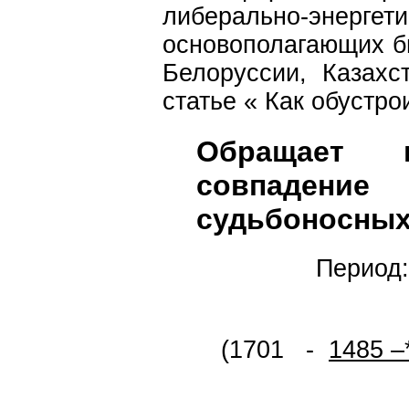
либерально-эне
основополагающих б
Белоруссии, Казахс
статье « Как обустр
Обращает 
совпадение
судьбоносных
Период:64
(1701 -
1485 –
Куликов