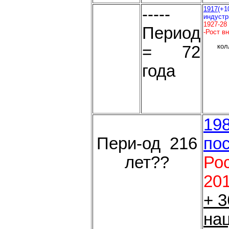
-----
1917
(+1
индустр
1927-28 г
Период
-Рост в
кол
= 72
года
198
Пери-од 216
по
лет??
Рос
20
+ 3
на