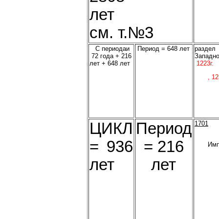
лет
см. т.№3
С периодаи
Период = 648 лет
раздел
72 года + 216
Западно
лет + 648 лет
1223г.
, 1
ЦИКЛ
Период
1701
= 936
= 216
Имп
лет
лет