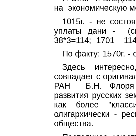
на экономическ
1015г. - не сост
уплаты дани - (с
38*3=114; 1701 – 11
По факту: 1570г. -
Здесь интересн
совпадает с оригина
РАН Б.Н. Флоря о
развития русских зе
как более "класс
олигархически - ре
общества.