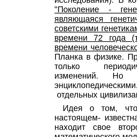
исследования). В к
"Поколение - гене
являющаяся генети
советскими генетика
времени 72 года (т
времени человеческ
Планка в физике. П
только периодич
изменений. Но 
энциклопедическими.
отдельных цивилизац
Идея о том, чт
настоящем- известна
находит свое втор
математического мод