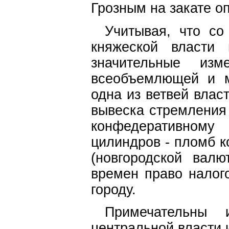
Грозным на закате о
Учитывая, что со
княжеской власти 
значительные из
всеобъемлющей и м
одна из ветвей влас
вывеска стремления 
конфедеративном
цилиндров - пломб 
(новгородской валю
времен право налог
городу.
Примечательны
центральной власти 