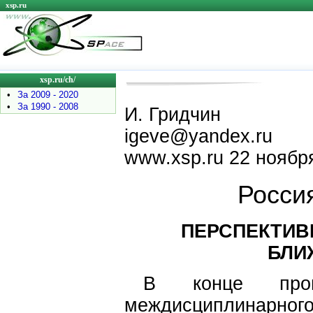
xsp.ru
xsp.ru/ch/
•
За 2009 - 2020
•
За 1990 - 2008
И. Гридчин
igeve@yandex.ru
www.xsp.ru 22 ноября
Россия
ПЕРСПЕКТИВ
БЛИ
В конце прош
междисциплинарно