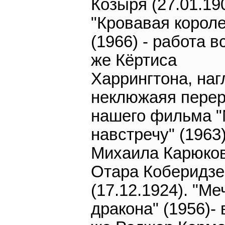
Козыря (27.01.190
"Кровавая корол
(1966) - работа в
же Кёртиса
Харрингтона, наг
неклюжаяя перер
нашего фильма "
навстречу" (1963
Михаила Карюков
Отара Коберидзе
(17.12.1924). "Ме
дракона" (1956)- 