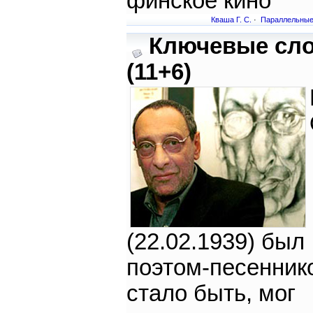
финское кино
Кваша Г. С.
·
Параллельные
Ключевые сл
(11+6)
(22.02.1939) был
поэтом-песенник
стало быть, мог