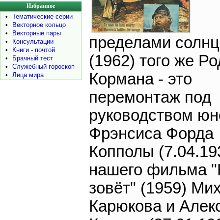
Избранное
•
Тематические серии
•
Векторное кольцо
•
Векторные пары
пределами солнц
•
Консультации
•
Книги - почтой
(1962) того же Р
•
Брачный тест
•
Служебный гороскоп
Кормана - это
•
Лица мира
перемонтаж под
руководством юн
Фрэнсиса Форда
Копполы (7.04.19
нашего фильма 
зовёт" (1959) Ми
Карюкова и Алек