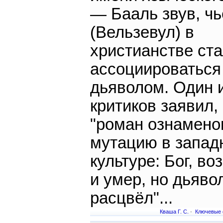
— Бааль звув, чь
(Вельзевул) в
христианстве ст
ассоциироваться
дьяволом. Один 
критиков заявил,
"роман ознамено
мутацию в запад
культуре: Бог, во
и умер, но дьяво
расцвёл"...
Кваша Г. С.
·
Ключевые 