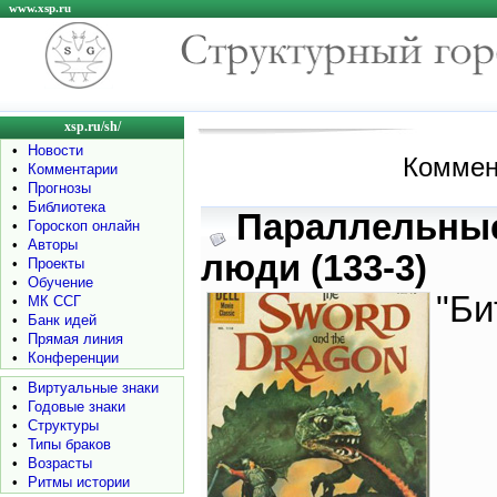
www.xsp.ru
xsp.ru/sh/
•
Новости
Коммен
•
Комментарии
•
Прогнозы
•
Библиотека
Параллельны
•
Гороскоп онлайн
•
Авторы
люди (133-3)
•
Проекты
•
Обучение
"Би
•
МК ССГ
•
Банк идей
•
Прямая линия
•
Конференции
•
Виртуальные знаки
•
Годовые знаки
•
Структуры
•
Типы браков
•
Возрасты
•
Ритмы истории