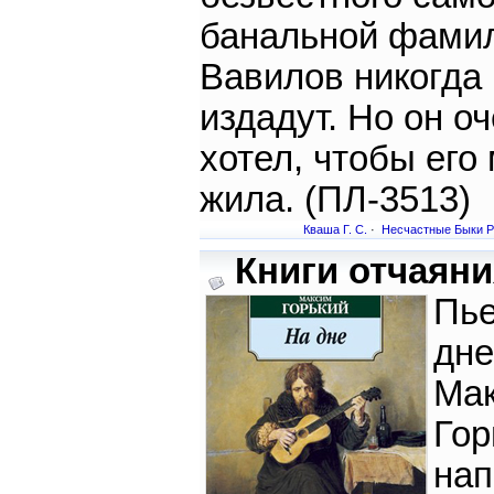
банальной фами
Вавилов никогда
издадут. Но он о
хотел, чтобы его
жила. (ПЛ-3513)
Кваша Г. С.
·
Несчастные Быки Р
Книги отчаяни
Пье
дне
Ма
Гор
нап