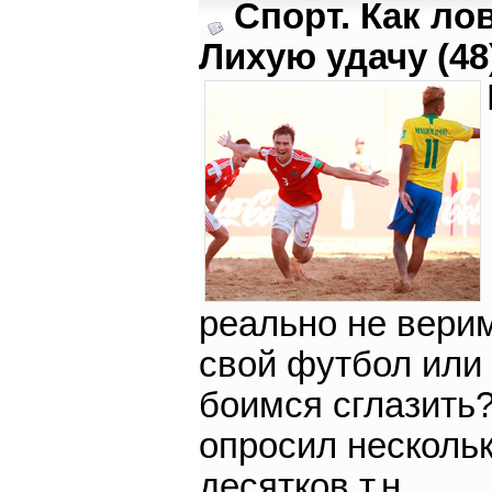
Спорт. Как ло
Лихую удачу (48
реально не вери
свой футбол или
боимся сглазить
опросил несколь
десятков т.н.