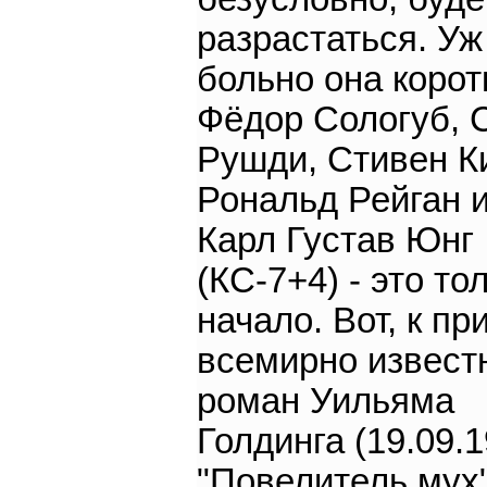
разрастаться. Уж
больно она корот
Фёдор Сологуб, 
Рушди, Стивен Ки
Рональд Рейган 
Карл Густав Юнг
(КС-7+4) - это то
начало. Вот, к пр
всемирно извест
роман Уильяма
Голдинга (19.09.1
"Повелитель мух