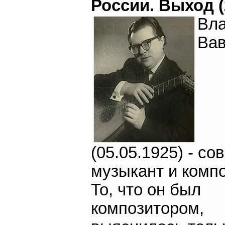
России. Выход (
Вл
Ва
(05.05.1925) - со
музыкант и компо
То, что он был
композитором,