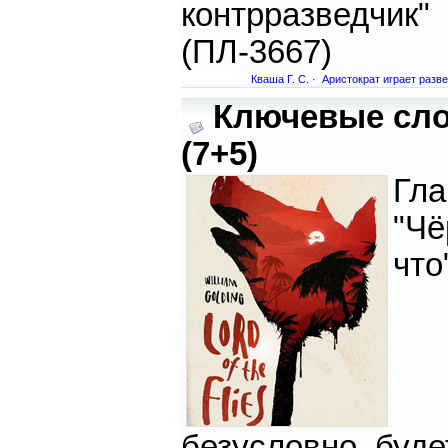
контрразведчик"
(ПЛ-3667)
Кваша Г. С.
·
Аристократ играет разв
Ключевые сл
(7+5)
Гла
"Чё
что
безусловно, буде