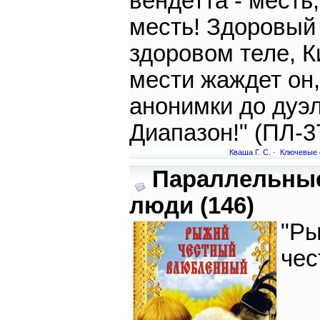
вендетта - месть,
месть! Здоровый 
здоровом теле, К
мести жаждет он,
анонимки до дуэл
Диапазон!" (ПЛ-3
Кваша Г. С.
·
Ключевые 
Параллельны
люди (146)
"Ры
чес