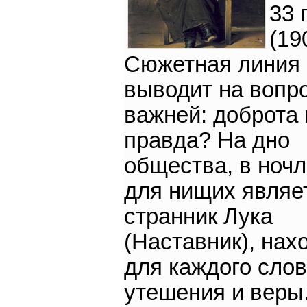
33 
(19
Сюжетная линия
выводит на вопро
важней: доброта
правда? На дно
общества, в ноч
для нищих являе
странник Лука
(Наставник), нах
для каждого сло
утешения и веры