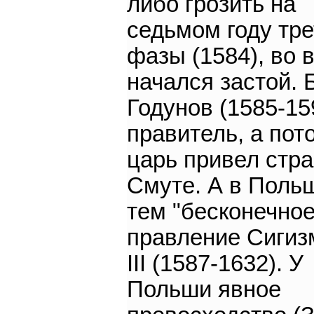
либо грозить на
седьмом году тр
фазы (1584), во 
начался застой. 
Годунов (1585-159
правитель, а пот
царь привел стра
Смуте. А в Поль
тем "бесконечное
правление Сигиз
III (1587-1632). У
Польши явное