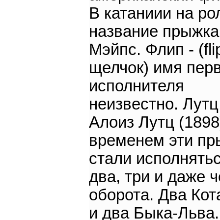
В катаниии на ро
название прыжка
Мэйпс. Флип - (flip
щелчок) имя пер
исполнителя
неизвестно. Лутц
Алоиз Лутц (1898
временем эти пр
стали исполнятьс
два, три и даже 
оборота. Два Кот
и два Быка-Льва.