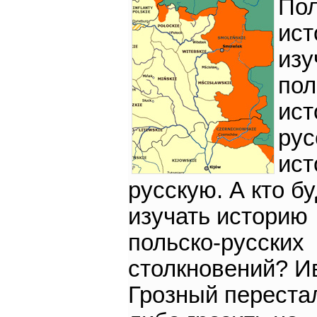
Пол
ист
изу
пол
ист
рус
ист
русскую. А кто б
изучать историю
польско-русских
столкновений? И
Грозный переста