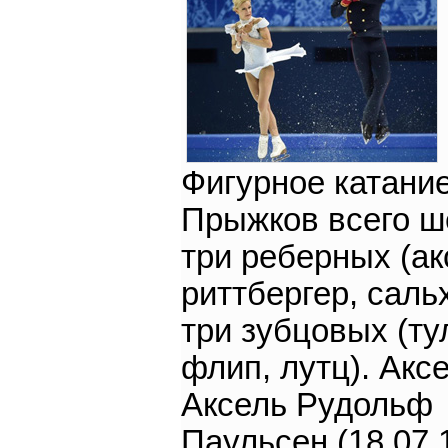
Фигурное катание
Прыжков всего ш
три реберных (ак
риттбергер, саль
три зубцовых (ту
флип, лутц). Аксе
Аксель Рудольф
Паульсен (18.07.