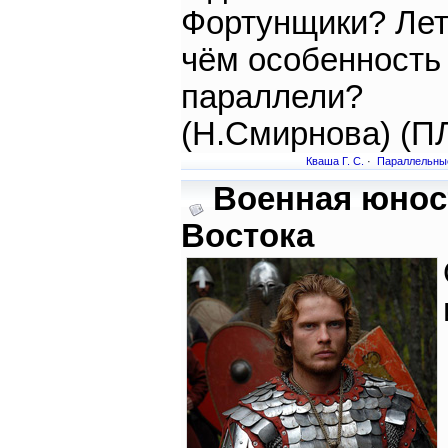
Фортунщики? Лет
чём особенность
параллели?
(Н.Смирнова) (П
Кваша Г. С.
·
Параллельны
Военная юнос
Востока