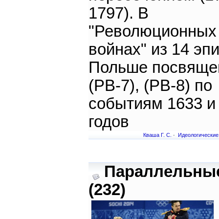
1797). В
"Революционных
войнах" из 14 эп
Польше посвяще
(РВ-7), (РВ-8) по
событиям 1633 и
годов
Кваша Г. С.
·
Идеологические
Параллельны
(232)