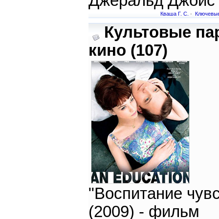
Джеральд Джойс
Кваша Г. С.
·
Ключевые
Культовые па
кино (107)
"Воспитание чувс
(2009) - фильм