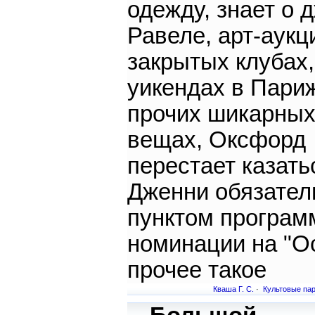
одежду, знает о 
Равеле, арт-аукц
закрытых клубах,
уикендах в Пари
прочих шикарны
вещах, Оксфорд
перестает казать
Дженни обязате
пунктом програм
номинации на "Ос
прочее такое
Кваша Г. С.
·
Культовые па