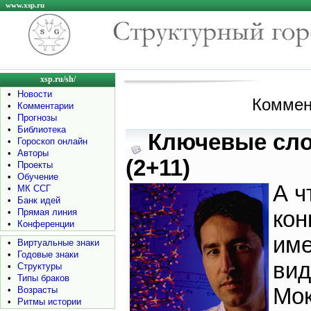
www.xsp.ru
xsp.ru/sh/
•
Новости
Коммен
•
Комментарии
•
Прогнозы
•
Библиотека
Ключевые сл
•
Гороскоп онлайн
•
Авторы
(2+11)
•
Проекты
•
Обучение
А ч
•
МК ССГ
•
Банк идей
•
Прямая линия
кон
•
Конференции
име
•
Виртуальные знаки
•
Годовые знаки
вид
•
Структуры
•
Типы браков
Мо
•
Возрасты
•
Ритмы истории