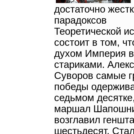
достаточно жест
парадоксов
Теоретической и
состоит в том, ч
духом Империя 
стариками. Алек
Суворов самые г
победы одержива
седьмом десятке
маршал Шапошн
возглавил геншта
шестьдесят, Ста