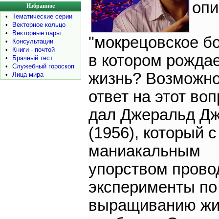
оп
Избранное
•
Тематические серии
•
Векторное кольцо
•
Векторные пары
"мокрецовское бо
•
Консультации
•
Книги - почтой
в котором рожда
•
Брачный тест
•
Служебный гороскоп
жизнь? Возможно
•
Лица мира
ответ на этот во
дал Джеральд Д
(1956), который с
маниакальным
упорством прово
эксперименты по
выращиванию жи