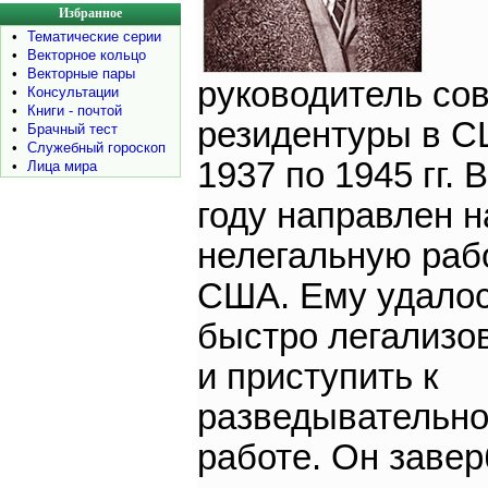
Избранное
•
Тематические серии
•
Векторное кольцо
•
Векторные пары
руководитель со
•
Консультации
•
Книги - почтой
резидентуры в С
•
Брачный тест
•
Служебный гороскоп
1937 по 1945 гг. 
•
Лица мира
году направлен н
нелегальную раб
США. Ему удало
быстро легализо
и приступить к
разведывательн
работе. Он заве