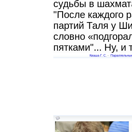
судьбы в шахмат
"После каждого 
партий Таля у Ш
словно «подгора
пятками"... Ну, и т
Кваша Г. С.
·
Параллельны