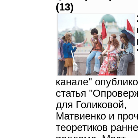
(13)
канале" опублик
статья "Опровер
для Голиковой,
Матвиенко и про
теоретиков ранне