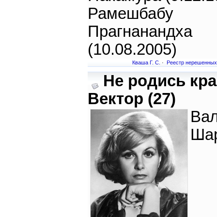
Рамешбабу
Прагнанандха
(10.08.2005)
Кваша Г. С.
·
Реестр нерешенных
Не родись кра
Вектор (27)
Вал
Ша