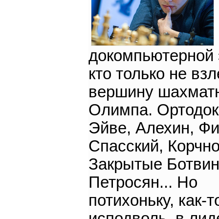
докомпьютерной 
кто только не взл
вершину шахмат
Олимпа. Ортодо
Эйве, Алехин, Ф
Спасский, Корчной
Закрытые Ботвин
Петросян... Но
потихоньку, как-т
исподволь, в ли