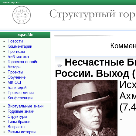
www.xsp.ru
xsp.ru/sh/
•
Новости
Коммен
•
Комментарии
•
Прогнозы
•
Библиотека
Несчастные Б
•
Гороскоп онлайн
•
Авторы
России. Выход (
•
Проекты
•
Обучение
Исх
•
МК ССГ
•
Банк идей
•
Прямая линия
Ах
•
Конференции
(7.
•
Виртуальные знаки
•
Годовые знаки
-
•
Структуры
•
Типы браков
•
Возрасты
•
Ритмы истории