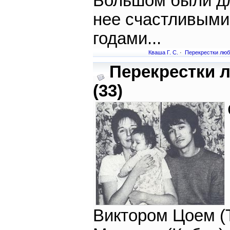
Большом были д
нее счастливыми
годами...
Кваша Г. С.
·
Перекрестки лю
Перекрестки 
(33)
Виктором Цоем (