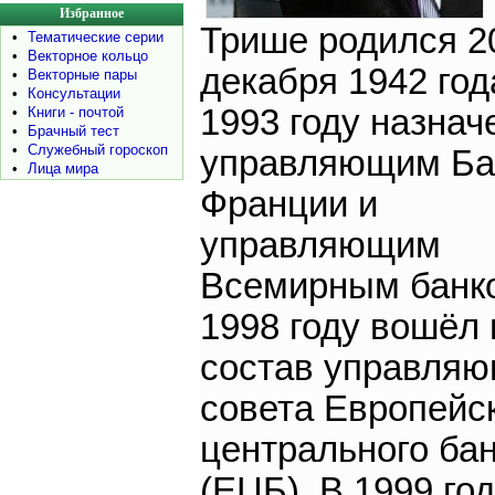
Избранное
Трише родился 2
•
Тематические серии
•
Векторное кольцо
декабря 1942 год
•
Векторные пары
•
Консультации
1993 году назнач
•
Книги - почтой
•
Брачный тест
•
Служебный гороскоп
управляющим Ба
•
Лица мира
Франции и
управляющим
Всемирным банк
1998 году вошёл 
состав управляю
совета Европейс
центрального ба
(ЕЦБ). В 1999 го