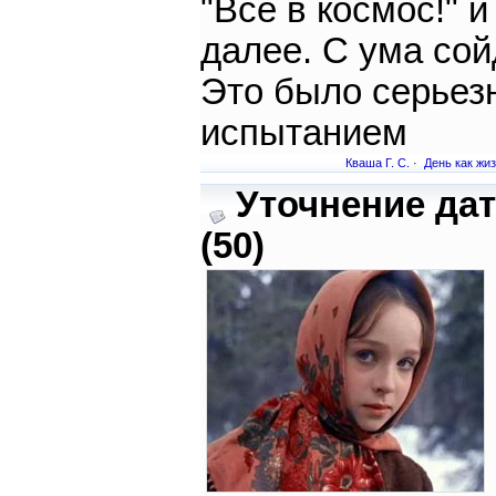
"Все в космос!" и
далее. С ума со
Это было серье
испытанием
Кваша Г. С.
·
День как жи
Уточнение да
(50)