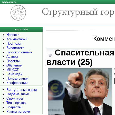
www.xsp.ru
xsp.ru/sh/
•
Новости
Коммен
•
Комментарии
•
Прогнозы
•
Библиотека
Спасительная
•
Гороскоп онлайн
•
Авторы
власти (25)
•
Проекты
•
Обучение
•
МК ССГ
•
Банк идей
•
Прямая линия
•
Конференции
•
Виртуальные знаки
•
Годовые знаки
•
Структуры
•
Типы браков
•
Возрасты
•
Ритмы истории