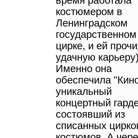
время работала
костюмером в
Ленинградском
государственном
цирке, и ей проч
удачную карьеру)
Именно она
обеспечила "Кин
уникальный
концертный гард
состоявший из
списанных цирко
костюмов. А чере