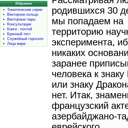
Рассматривая л
Избранное
родившихся 30 д
•
Тематические серии
•
Векторное кольцо
мы попадаем на
•
Векторные пары
•
Консультации
территорию науч
•
Книги - почтой
•
Брачный тест
•
Служебный гороскоп
эксперимента, и
•
Лица мира
никаких основан
заранее приписы
человека к знаку
или знаку Дракон
нет. Итак, знаме
французский акт
азербайджано-та
еврейского