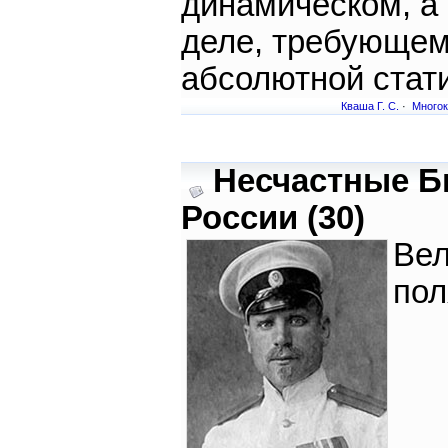
динамическом, а
деле, требующе
абсолютной стати
Кваша Г. С.
·
Много
Несчастные Б
России (30)
Вел
по