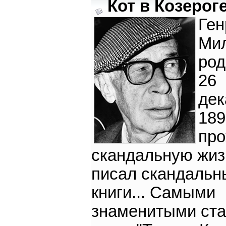
Кот в Козероге
Ген
Ми
род
26
дек
189
пр
скандальную жиз
писал скандальн
книги... Самыми
знаменитыми ст