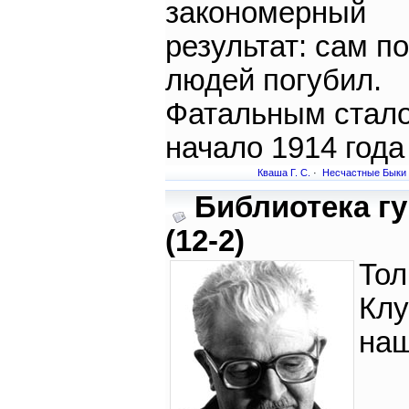
закономерный
результат: сам по
людей погубил.
Фатальным стал
начало 1914 года
Кваша Г. С.
·
Несчастные Быки
Библиотека г
(12-2)
Тол
Клу
на