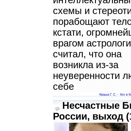
интеллектуальны
схемы и стереот
порабощают тело.
кстати, огромне
врагом астрологи
считал, что она
возникла из-за
неуверенности л
себе
Кваша Г. С.
·
Кот в К
Несчастные Б
России, выход (