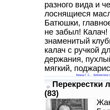
разного вида и ч
лоснящиеся масл
Батюшки, главное
не забыл! Калач
знаменитый клу
калач с ручкой д
держания, пухлы
мягкий, поджарис
Кваша Г. С.
·
Библиотека 
Перекрестки 
(83)
Жа