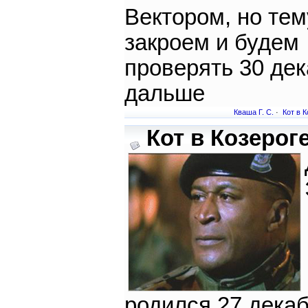
Вектором, но тем
закроем и будем
проверять 30 дек
дальше
Кваша Г. С.
·
Кот в К
Кот в Козероге
родился 27 дека