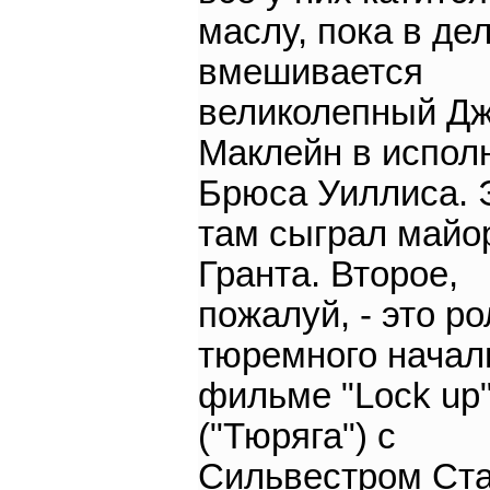
маслу, пока в де
вмешивается
великолепный Д
Маклейн в испол
Брюса Уиллиса. 
там сыграл майо
Гранта. Второе,
пожалуй, - это ро
тюремного начал
фильме "Lock up
("Тюряга") с
Сильвестром Ст