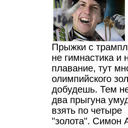
Прыжки с трампл
не гимнастика и 
плавание, тут мн
олимпийского зол
добудешь. Тем н
два прыгуна уму
взять по четыре
"золота". Симон