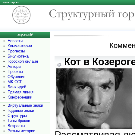
www.xsp.ru
xsp.ru/sh/
•
Новости
Коммен
•
Комментарии
•
Прогнозы
•
Библиотека
Кот в Козероге
•
Гороскоп онлайн
•
Авторы
•
Проекты
•
Обучение
•
МК ССГ
•
Банк идей
•
Прямая линия
•
Конференции
•
Виртуальные знаки
•
Годовые знаки
•
Структуры
•
Типы браков
•
Возрасты
•
Ритмы истории