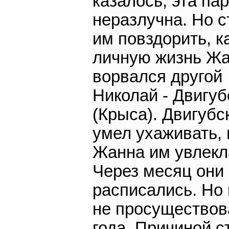
казалось, эта па
неразлучна. Но с
им повздорить, к
личную жизнь Ж
ворвался другой
Николай - Двигуб
(Крыса). Двигубс
умел ухаживать, 
Жанна им увлекл
Через месяц они
расписались. Но 
не просуществов
года. Причиной с