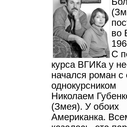
Бол
(Зм
пос
во 
196
С п
курса ВГИКа у не
начался роман с 
однокурсником
Николаем Губенк
(Змея). У обоих
Американка. Все