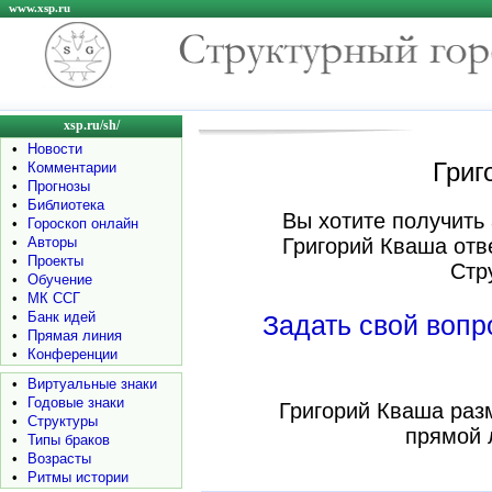
www.xsp.ru
xsp.ru/sh/
•
Новости
Григ
•
Комментарии
•
Прогнозы
•
Библиотека
Вы хотите получить 
•
Гороскоп онлайн
•
Авторы
Григорий Кваша отв
•
Проекты
Стр
•
Обучение
•
МК ССГ
•
Банк идей
Задать свой воп
•
Прямая линия
•
Конференции
•
Виртуальные знаки
•
Годовые знаки
Григорий Кваша раз
•
Структуры
прямой 
•
Типы браков
•
Возрасты
•
Ритмы истории