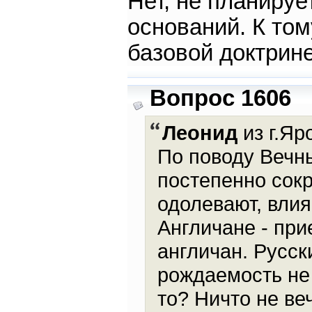
Нет, не планируе
оснований. К том
базовой доктрин
Вопрос 1606
Леонид
из г.Яр
По поводу Вечны
постепенно сокр
одолевают, вли
Англичане - при
англичан. Русс
рождаемость не 
то? Ничто не веч