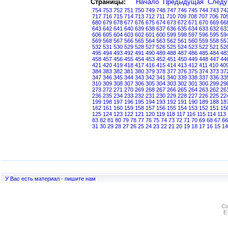
Страницы:
Начало
Предыдущая
След
754
753
752
751
750
749
748
747
746
745
744
743
74
717
716
715
714
713
712
711
710
709
708
707
706
70
680
679
678
677
676
675
674
673
672
671
670
669
66
643
642
641
640
639
638
637
636
635
634
633
632
63
606
605
604
603
602
601
600
599
598
597
596
595
59
569
568
567
566
565
564
563
562
561
560
559
558
55
532
531
530
529
528
527
526
525
524
523
522
521
52
495
494
493
492
491
490
489
488
487
486
485
484
48
458
457
456
455
454
453
452
451
450
449
448
447
44
421
420
419
418
417
416
415
414
413
412
411
410
40
384
383
382
381
380
379
378
377
376
375
374
373
37
347
346
345
344
343
342
341
340
339
338
337
336
33
310
309
308
307
306
305
304
303
302
301
300
299
29
273
272
271
270
269
268
267
266
265
264
263
262
26
236
235
234
233
232
231
230
229
228
227
226
225
22
199
198
197
196
195
194
193
192
191
190
189
188
18
162
161
160
159
158
157
156
155
154
153
152
151
15
125
124
123
122
121
120
119
118
117
116
115
114
113
83
82
81
80
79
78
77
76
75
74
73
72
71
70
69
68
67
66
31
30
29
28
27
26
25
24
23
22
21
20
19
18
17
16
15
14
У Вас есть материал - пишите нам
Co
E