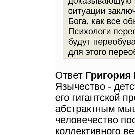
доказывающую ч
ситуации заключ
Бога, как все о
Психологи пере
будут переобува
для этого перео
Ответ
Григория
Язычество - детс
его гигантской п
абстрактным мыш
человечество по
коллективного в