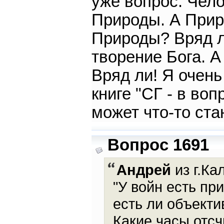
уже вопрос. Чело
Природы. А Прир
Природы? Вряд ли
творение Бога. А
Вряд ли! Я очень
книге "СГ - в воп
может что-то ст
Вопрос 1691
Андрей
из г.Ка
"У войн есть пр
есть ли объекти
Какие часы отсч