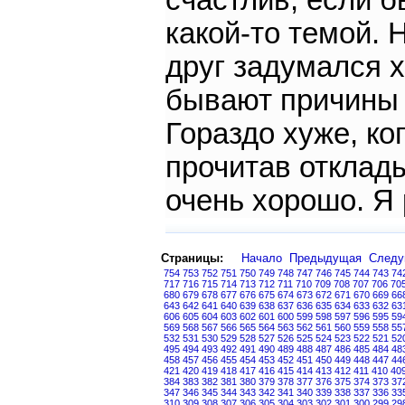
счастлив, если б
какой-то темой.
друг задумался х
бывают причины 
Гораздо хуже, ког
прочитав отклады
очень хорошо. Я 
Страницы:
Начало
Предыдущая
След
754
753
752
751
750
749
748
747
746
745
744
743
74
717
716
715
714
713
712
711
710
709
708
707
706
70
680
679
678
677
676
675
674
673
672
671
670
669
66
643
642
641
640
639
638
637
636
635
634
633
632
63
606
605
604
603
602
601
600
599
598
597
596
595
59
569
568
567
566
565
564
563
562
561
560
559
558
55
532
531
530
529
528
527
526
525
524
523
522
521
52
495
494
493
492
491
490
489
488
487
486
485
484
48
458
457
456
455
454
453
452
451
450
449
448
447
44
421
420
419
418
417
416
415
414
413
412
411
410
40
384
383
382
381
380
379
378
377
376
375
374
373
37
347
346
345
344
343
342
341
340
339
338
337
336
33
310
309
308
307
306
305
304
303
302
301
300
299
29