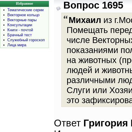
Вопрос 1695
Избранное
•
Тематические серии
•
Векторное кольцо
Михаил
из г.Мо
•
Векторные пары
•
Консультации
Помещать перед
•
Книги - почтой
•
Брачный тест
числе Векторных
•
Служебный гороскоп
•
Лица мира
показаниями по
на животных (пр
людей и животн
различными люд
Слуги или Хозя
это зафиксиров
Ответ
Григория