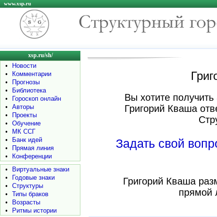
www.xsp.ru
xsp.ru/sh/
•
Новости
Григ
•
Комментарии
•
Прогнозы
•
Библиотека
Вы хотите получить 
•
Гороскоп онлайн
•
Авторы
Григорий Кваша отв
•
Проекты
Стр
•
Обучение
•
МК ССГ
•
Банк идей
Задать свой воп
•
Прямая линия
•
Конференции
•
Виртуальные знаки
•
Годовые знаки
Григорий Кваша раз
•
Структуры
прямой 
•
Типы браков
•
Возрасты
•
Ритмы истории