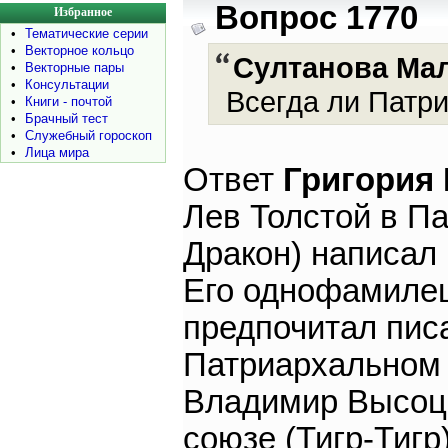
Вопрос 1770
Избранное
•
Тематические серии
•
Векторное кольцо
Султанова Ма
•
Векторные пары
•
Консультации
Всегда ли Патри
•
Книги - почтой
•
Брачный тест
•
Служебный гороскоп
•
Лица мира
Ответ
Григория
Лев Толстой в П
Дракон) написал
Его однофамилец
предпочитал пис
Патриархальном 
Владимир Высоц
союзе (Тигр-Тигр