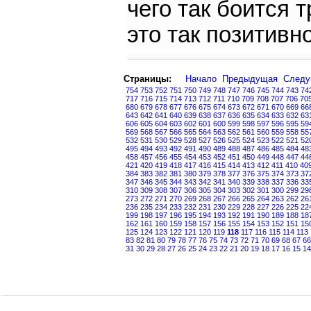
чего так боится 
это так позитивно
Страницы:
Начало
Предыдущая
След
754
753
752
751
750
749
748
747
746
745
744
743
74
717
716
715
714
713
712
711
710
709
708
707
706
70
680
679
678
677
676
675
674
673
672
671
670
669
66
643
642
641
640
639
638
637
636
635
634
633
632
63
606
605
604
603
602
601
600
599
598
597
596
595
59
569
568
567
566
565
564
563
562
561
560
559
558
55
532
531
530
529
528
527
526
525
524
523
522
521
52
495
494
493
492
491
490
489
488
487
486
485
484
48
458
457
456
455
454
453
452
451
450
449
448
447
44
421
420
419
418
417
416
415
414
413
412
411
410
40
384
383
382
381
380
379
378
377
376
375
374
373
37
347
346
345
344
343
342
341
340
339
338
337
336
33
310
309
308
307
306
305
304
303
302
301
300
299
29
273
272
271
270
269
268
267
266
265
264
263
262
26
236
235
234
233
232
231
230
229
228
227
226
225
22
199
198
197
196
195
194
193
192
191
190
189
188
18
162
161
160
159
158
157
156
155
154
153
152
151
15
125
124
123
122
121
120
119
118
117
116
115
114
113
83
82
81
80
79
78
77
76
75
74
73
72
71
70
69
68
67
66
31
30
29
28
27
26
25
24
23
22
21
20
19
18
17
16
15
14