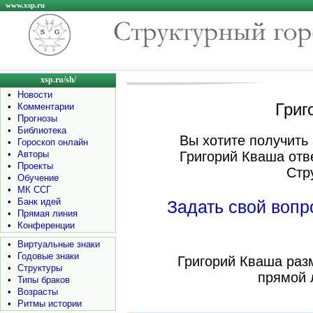
www.xsp.ru
xsp.ru/sh/
•
Новости
Григ
•
Комментарии
•
Прогнозы
•
Библиотека
Вы хотите получить 
•
Гороскоп онлайн
•
Авторы
Григорий Кваша отв
•
Проекты
Стр
•
Обучение
•
МК ССГ
•
Банк идей
Задать свой воп
•
Прямая линия
•
Конференции
•
Виртуальные знаки
•
Годовые знаки
Григорий Кваша раз
•
Структуры
прямой 
•
Типы браков
•
Возрасты
•
Ритмы истории