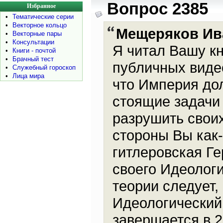
Вопрос 2385
Избранное
•
Тематические серии
•
Векторное кольцо
Мещеряков Ив
•
Векторные пары
•
Консультации
Я читал Вашу кн
•
Книги - почтой
•
Брачный тест
публичных виде
•
Служебный гороскоп
•
Лица мира
что Империя до
стоящие задачи т
разрушить своих
стороны Вы как-
гитлеровская Г
своего Идеологи
теории следует,
Идеологический 
завершается в 2