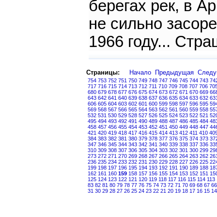
берегах рек, в А
не сильно засор
1966 году... Стра
Страницы:
Начало
Предыдущая
След
754
753
752
751
750
749
748
747
746
745
744
743
74
717
716
715
714
713
712
711
710
709
708
707
706
70
680
679
678
677
676
675
674
673
672
671
670
669
66
643
642
641
640
639
638
637
636
635
634
633
632
63
606
605
604
603
602
601
600
599
598
597
596
595
59
569
568
567
566
565
564
563
562
561
560
559
558
55
532
531
530
529
528
527
526
525
524
523
522
521
52
495
494
493
492
491
490
489
488
487
486
485
484
48
458
457
456
455
454
453
452
451
450
449
448
447
44
421
420
419
418
417
416
415
414
413
412
411
410
40
384
383
382
381
380
379
378
377
376
375
374
373
37
347
346
345
344
343
342
341
340
339
338
337
336
33
310
309
308
307
306
305
304
303
302
301
300
299
29
273
272
271
270
269
268
267
266
265
264
263
262
26
236
235
234
233
232
231
230
229
228
227
226
225
22
199
198
197
196
195
194
193
192
191
190
189
188
18
162
161
160
159
158
157
156
155
154
153
152
151
15
125
124
123
122
121
120
119
118
117
116
115
114
113
83
82
81
80
79
78
77
76
75
74
73
72
71
70
69
68
67
66
31
30
29
28
27
26
25
24
23
22
21
20
19
18
17
16
15
14