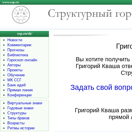
www.xsp.ru
xsp.ru/sh/
•
Новости
Григ
•
Комментарии
•
Прогнозы
•
Библиотека
Вы хотите получить 
•
Гороскоп онлайн
•
Авторы
Григорий Кваша отв
•
Проекты
Стр
•
Обучение
•
МК ССГ
•
Банк идей
Задать свой воп
•
Прямая линия
•
Конференции
•
Виртуальные знаки
•
Годовые знаки
Григорий Кваша раз
•
Структуры
прямой 
•
Типы браков
•
Возрасты
•
Ритмы истории