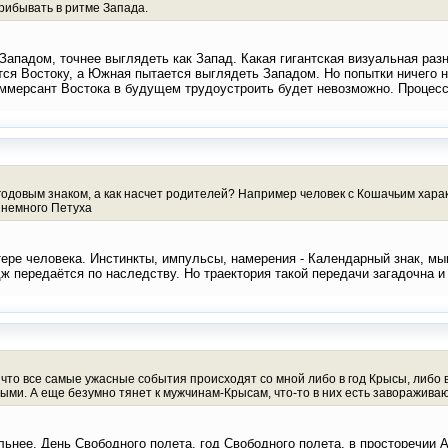
прибывать в ритме Запада.
 Западом, точнее выглядеть как Запад. Какая гигантская визуальная ра
ется Востоку, а Южная пытается выглядеть Западом. Но попытки ничего 
оммерсант Востока в будущем трудоустроить будет невозможно. Процесс 
одовым знаком, а как насчет родителей? Например человек с Кошачьим характ
 немного Петуха
ктере человека. Инстинкты, импульсы, намерения - Календарный знак, мы
ж передаётся по наследству. Но траектория такой передачи загадочна и 
, что все самые ужасные события происходят со мной либо в год Крысы, либо 
ми. А еще безумно тянет к мужчинам-Крысам, что-то в них есть завораживаю
ьнее. День Свободного полета, год Свободного полета, в просторечии А