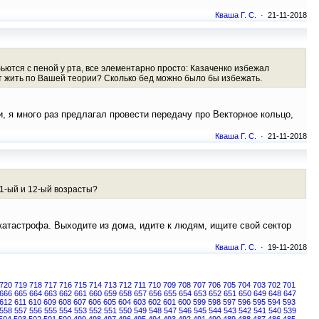
Кваша Г. С.
· 21-11-2018
ются с пеной у рта, все элементарно просто: Казаченко избежал
ут жить по Вашей теории? Сколько бед можно было бы избежать.
и, я много раз предлагал провести передачу про Векторное кольцо,
Кваша Г. С.
· 21-11-2018
11-ый и 12-ый возрасты?
катастрофа. Выходите из дома, идите к людям, ищите свой сектор
Кваша Г. С.
· 19-11-2018
720
719
718
717
716
715
714
713
712
711
710
709
708
707
706
705
704
703
702
701
666
665
664
663
662
661
660
659
658
657
656
655
654
653
652
651
650
649
648
647
612
611
610
609
608
607
606
605
604
603
602
601
600
599
598
597
596
595
594
593
558
557
556
555
554
553
552
551
550
549
548
547
546
545
544
543
542
541
540
539