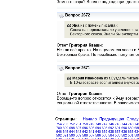
Земного шара? Вполне подходящая должн
Вопрос 2672
Яна
из г.Тюмень писал(а):
Снова на первом канале усиленно ста
Векторного союза. Знали бы эксперты
Ответ
Григория Кваши
:
Не так всё просто. Но в целом согласен с
Векторные браки. Но неизбежно получал от
Вопрос 2671
Мария Ивановна
из г.Суздаль писал(
В 10-м возрасте воспитанием внуков з
Ответ
Григория Кваши
:
Вообще-то вопрос относится к 9-му возрас
социальной ответственности. В зависимос
Страницы:
Начало
Предыдущая
След
754
753
752
751
750
749
748
747
746
745
744
743
74
700
699
698
697
696
695
694
693
692
691
690
689
68
646
645
644
643
642
641
640
639
638
637
636
635
63
592
591
590
589
588
587
586
585
584
583
582
581
58