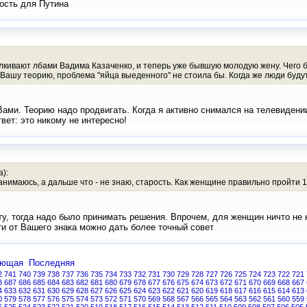
ость для Путина
лкивают лбами Вадима Казаченко, и теперь уже бывшую молодую жену. Чего бь
 Вашу теорию, проблема "яйца выеденного" не стоила бы. Когда же люди буд
 Вами. Теорию надо продвигать. Когда я активно снимался на телевидени
вет: это никому не интересно!
а):
анимаюсь, а дальше что - не знаю, старость. Как женщине правильно пройти 
ту, тогда надо было принимать решения. Впрочем, для женщин ничто не 
ти от Вашего знака можно дать более точный совет
ующая
Последняя
2
741
740
739
738
737
736
735
734
733
732
731
730
729
728
727
726
725
724
723
722
721
8
687
686
685
684
683
682
681
680
679
678
677
676
675
674
673
672
671
670
669
668
667
4
633
632
631
630
629
628
627
626
625
624
623
622
621
620
619
618
617
616
615
614
613
0
579
578
577
576
575
574
573
572
571
570
569
568
567
566
565
564
563
562
561
560
559