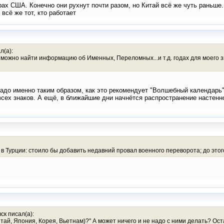
рах США. Конечно они рухнут почти разом, но Китай всё же чуть раньше.
 всё же тот, кто работает
л(а):
 можно найти информацию об Именных, Переломных...и т.д. годах для моего з
надо именно таким образом, как это рекомендует "Волшебный календарь"
всех знаков. А ещё, в ближайшие дни начнётся распространение настенн
 Турции: стоило бы добавить недавний провал военного переворота; до этого
ск писал(а):
ай, Япония, Корея, Вьетнам)?" А может ничего и не надо с ними делать? Оста