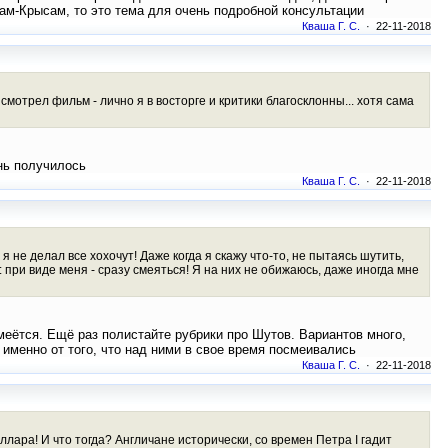
нам-Крысам, то это тема для очень подробной консультации
Кваша Г. С.
· 22-11-2018
смотрел фильм - лично я в восторге и критики благосклонны... хотя сама
ень получилось
Кваша Г. С.
· 22-11-2018
 я не делал все хохочут! Даже когда я скажу что-то, не пытаясь шутить,
при виде меня - сразу смеяться! Я на них не обижаюсь, даже иногда мне
смеётся. Ещё раз полистайте рубрики про Шутов. Вариантов много,
именно от того, что над ними в свое время посмеивались
Кваша Г. С.
· 22-11-2018
ллара! И что тогда? Англичане исторически, со времен Петра I гадит