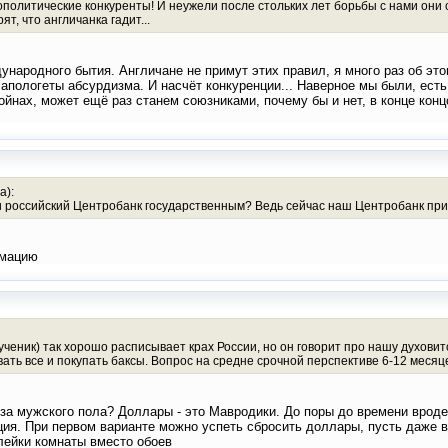
еополитические конкуренты! И неужели после стольких лет борьбы с нами он
ят, что англичанка гадит...
ународного бытия. Англичане не примут этих правил, я много раз об это
 апологеты абсурдизма. И насчёт конкуренции... Наверное мы были, есть
йнах, может ещё раз станем союзниками, почему бы и нет, в конце концо
а):
ли российский Центробанк государственным? Ведь сейчас наш Центробанк пр
рмацию
ник) так хорошо расписывает крах России, но он говорит про нашу духовитост
ать все и покупать баксы. Вопрос на средне срочной перспективе 6-12 месяц
за мужского пола? Доллары - это Мавродики. До поры до времени вроде 
я. При первом варианте можно успеть сбросить доллары, пусть даже в
лейки комнаты вместо обоев