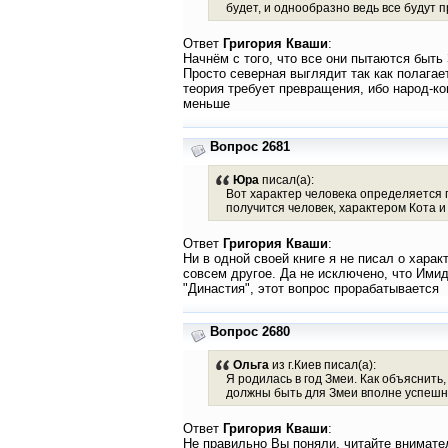
будет, и однообразно ведь все будут 
Ответ
Григория Кваши
:
Начнём с того, что все они пытаются быть
Просто северная выглядит так как полага
теория требует превращения, ибо народ-к
меньше
Вопрос 2681
Юра
писал(а):
Вот характер человека определяется г
получится человек, характером Кота и
Ответ
Григория Кваши
:
Ни в одной своей книге я не писал о хара
совсем другое. Да не исключено, что Имид
"Династия", этот вопрос прорабатывается
Вопрос 2680
Ольга
из г.Киев писал(а):
Я родилась в год Змеи. Как объяснить
должны быть для Змеи вполне успешны
Ответ
Григория Кваши
:
Не правильно Вы поняли, читайте внимател