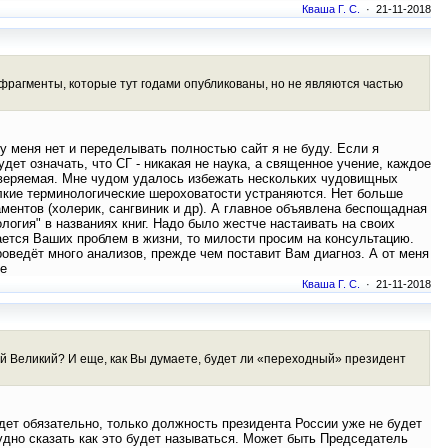
Кваша Г. С.
· 21-11-2018
 фрагменты, которые тут годами опубликованы, но не являются частью
 у меня нет и переделывать полностью сайт я не буду. Если я
ет означать, что СГ - никакая не наука, а священное учение, каждое
роверяемая. Мне чудом удалось избежать нескольких чудовищных
елкие терминологические шероховатости устраняются. Нет больше
ментов (холерик, сангвиник и др). А главное объявлена беспощадная
ология" в названиях книг. Надо было жестче настаивать на своих
сается Ваших проблем в жизни, то милости просим на консультацию.
оведёт много анализов, прежде чем поставит Вам диагноз. А от меня
ке
Кваша Г. С.
· 21-11-2018
тий Великий? И еще, как Вы думаете, будет ли «переходный» президент
дет обязательно, только должность президента России уже не будет
удно сказать как это будет называться. Может быть Председатель