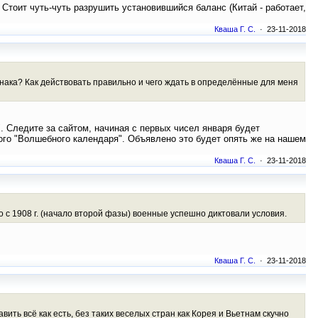
 Стоит чуть-чуть разрушить установившийся баланс (Китай - работает,
Кваша Г. С.
· 23-11-2018
нака? Как действовать правильно и чего ждать в определённые для меня
. Следите за сайтом, начиная с первых чисел января будет
ого "Волшебного календаря". Объявлено это будет опять же на нашем
Кваша Г. С.
· 23-11-2018
 с 1908 г. (начало второй фазы) военные успешно диктовали условия.
Кваша Г. С.
· 23-11-2018
вить всё как есть, без таких веселых стран как Корея и Вьетнам скучно