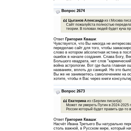
Вопрос 2674
Цыганов Александр
из г.Москва писа
Сайт пожалуйста полностью переделайт
теории. В головах людей будет куча п
Ответ
Григория Кваши
:
Чувствуется, что Вы никогда не интересова
переделаю сайт для того, чтобы замаскиро
слово в котором абсолютная истина в пос
ошибок в начале создания. Слава Богу, В
Большого квадрата, нет слов "кармический
война астрологии. Вот где была главная ош
названиях, вплоть до санкций. Но это был
Вы же не занимаетесь самолечением на осн
хотите, чтобы я Вас через книги консульт
Вопрос 2673
Екатерина
из г.Берлин писал(а):
Может ли умереть Путин в 2024-2025 г
России который будет править где-то 
Ответ
Григория Кваши
:
Насчёт Ивана Третьего Вы натурально пер
столь важной, в Русском мире, который на