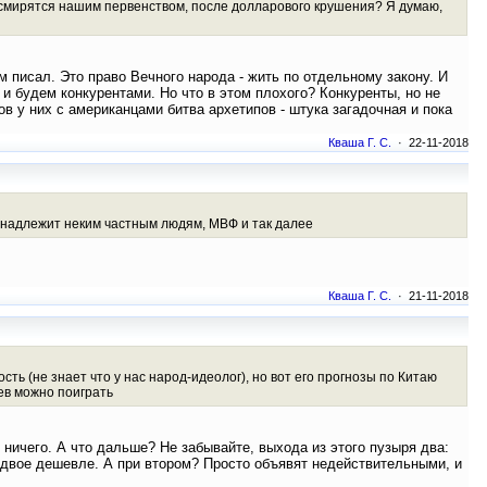
и смирятся нашим первенством, после долларового крушения? Я думаю,
м писал. Это право Вечного народа - жить по отдельному закону. И
 и будем конкурентами. Но что в этом плохого? Конкуренты, но не
в у них с американцами битва архетипов - штука загадочная и пока
Кваша Г. С.
· 22-11-2018
инадлежит неким частным людям, МВФ и так далее
Кваша Г. С.
· 21-11-2018
ь (не знает что у нас народ-идеолог), но вот его прогнозы по Китаю
ев можно поиграть
ничего. А что дальше? Не забывайте, выхода из этого пузыря два:
двое дешевле. А при втором? Просто объявят недействительными, и