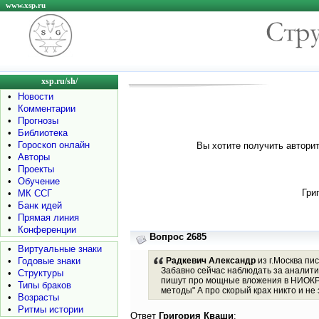
www.xsp.ru
xsp.ru/sh/
•
Новости
•
Комментарии
•
Прогнозы
•
Библиотека
•
Гороскоп онлайн
Вы хотите получить авторит
•
Авторы
•
Проекты
•
Обучение
Гри
•
МК ССГ
•
Банк идей
•
Прямая линия
•
Конференции
Вопрос 2685
•
Виртуальные знаки
•
Годовые знаки
Радкевич Александр
из г.Москва пис
Забавно сейчас наблюдать за аналитик
•
Структуры
пишут про мощные вложения в НИОКР, 
•
Типы браков
методы" А про скорый крах никто и не 
•
Возрасты
•
Ритмы истории
Ответ
Григория Кваши
: