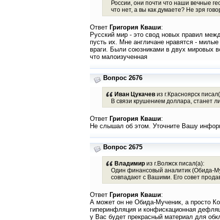
России, они почти что наши вечные г
что нет, а вы как думаете? Не зря говор
Ответ
Григория Кваши
:
Русский мир - это свод новых правил межд
пусть их. Мне англичане нравятся - милые
враги. Были союзниками в двух мировых во
что малоизученная
Вопрос 2676
Иван Цукачев
из г.Красноярск писал(
В связи крушением доллара, станет 
Ответ
Григория Кваши
:
Не слышал об этом. Уточните Вашу инфо
Вопрос 2675
Владимир
из г.Волжск писал(а):
Один финансовый аналитик (Обида-Муче
совпадают с Вашими. Его совет продав
Ответ
Григория Кваши
:
А может он не Обида-Мученик, а просто Ко
гиперинфляция и конфискационная дефляци
у Вас будет прекрасный материал для обк