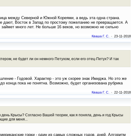
зница между Северной и Южной Кореями, а ведь эта одна страна.
не дают, Восток в Запад по простому пожеланию не превращается. А
займет много лет. Не больше 16 веков, но возможно не сильно
Кваша Г. С.
· 23-11-2018
ером, не будет ли он немного Петухом, если его отец-Петух? И так
шление - Годовой. Характер - это уж скорее знак Имиджа. Но это же
до конца пока не понятна. Возможно, будет организована рубрика
Кваша Г. С.
· 22-11-2018
в день Крысы? Согласно Вашей теории, как я поняла, день и год Крысы
щие для меня...
мериканские горки - один из самых сложных годов, дней. Алгоритм