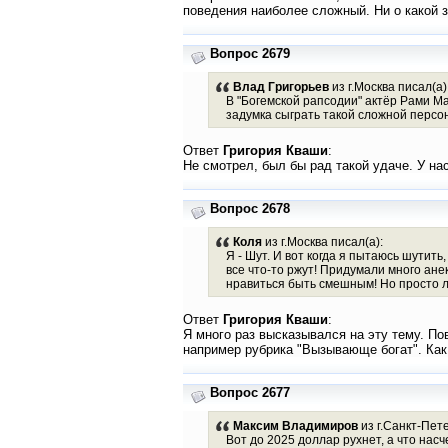
поведения наиболее сложный. Ни о какой з
Вопрос 2679
Влад Григорьев
из г.Москва писал(а)
В "Богемской рапсодии" актёр Рами Мал
задумка сыграть такой сложной перс
Ответ
Григория Кваши
:
Не смотрел, был бы рад такой удаче. У на
Вопрос 2678
Коля
из г.Москва писал(а):
Я - Шут. И вот когда я пытаюсь шутить,
все что-то ржут! Придумали много ане
нравиться быть смешным! Но просто л
Ответ
Григория Кваши
:
Я много раз высказывался на эту тему. По
например рубрика "Вызывающе богат". Как
Вопрос 2677
Максим Владимиров
из г.Санкт-Пете
Вот до 2025 доллар рухнет, а что насч