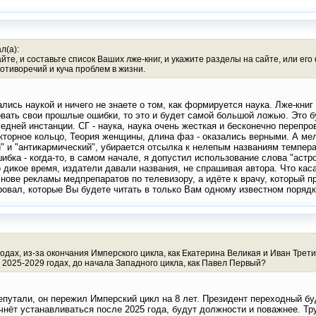
л(а):
е, и составьте список Ваших лже-книг, и укажите разделы на сайте, или его
ротиворечий и куча проблем в жизни.
лись наукой и ничего не знаете о том, как формируется наука. Лже-книг
вать свои прошлые ошибки, то это и будет самой большой ложью. Это буд
ледней инстанции. СГ - наука, наука очень жесткая и бесконечно переп
екторное кольцо, Теория женщины, длина фаз - оказались верными. А м
" и "антикармический", убирается отсылка к нелепым названиям темпера
ибка - когда-то, в самом начале, я допустил использование слова "астр
о дикое время, издатели давали названия, не спрашивая автора. Что ка
ове рекламы медпрепаратов по телевизору, а идёте к врачу, который пр
ировал, которые Вы будете читать в только Вам одному известном поряд
одах, из-за окончания Имперского цикла, как Екатерина Великая и Иван Тре
в 2025-2029 годах, до начала Западного цикла, как Павел Первый?
епутали, он пережил Имперский цикл на 8 лет. Президент переходный бу
чнёт устанавливаться после 2025 года, будут должности и поважнее. Тр