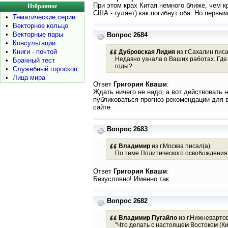
При этом крах Китая немного ближе, чем к
Избранное
США - гуляет) как погибнут оба. Но первым
•
Тематические серии
•
Векторное кольцо
•
Векторные пары
Вопрос 2684
•
Консультации
•
Книги - почтой
Дубровская Лидия
из г.Сахалин писа
Недавно узнала о Ваших работах. Где
•
Брачный тест
годы?
•
Служебный гороскоп
•
Лица мира
Ответ
Григория Кваши
:
Ждать ничего не надо, а вот действовать 
публиковаться прогноз-рекомендации для 
сайте
Вопрос 2683
Владимир
из г.Москва писал(а):
По теме Политического освобождения в
Ответ
Григория Кваши
:
Безусловно! Именно так
Вопрос 2682
Владимир Пугайло
из г.Нижневартов
"Что делать с настоящем Востоком (Кит