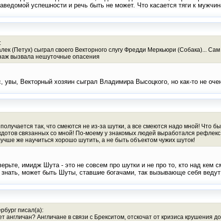
аведомой успешности и речь быть не может. Что касается тяги к мужчи
:
ек (Петух) сыграл своего Векторного слугу Фредди Меркьюри (Собака)... Сам 
онаж вызвала нешуточные опасения
с, увы, Векторный хозяин сыграл Владимира Высоцкого, но как-то не оч
 получается так, что смеются не из-за шутки, а все смеются надо мной! Что бы
кдотов связанных со мной! По-моему у знакомых людей выработался рефлекс: 
учше же научиться хорошо шутить, а не быть объектом чужих шуток!
верьте, имидж Шута - это не совсем про шутки и не про то, кто над кем 
 знать, может быть Шуты, ставшие богачами, так вызывающе себя ведут 
рбург писал(а):
ет англичан? Англичане в связи с Брекситом, отскочат от кризиса крушения до