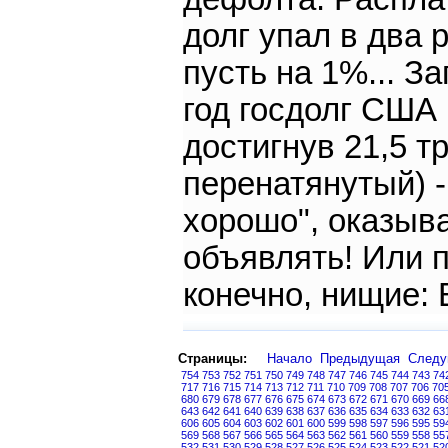
долг упал в два 
пусть на 1%... За
год госдолг США 
достигнув 21,5 
перенатянутый) -
хорошо", оказыва
объявлять! Или 
конечно, нищие: 
Страницы:
Начало
Предыдущая
След
754
753
752
751
750
749
748
747
746
745
744
743
74
717
716
715
714
713
712
711
710
709
708
707
706
70
680
679
678
677
676
675
674
673
672
671
670
669
66
643
642
641
640
639
638
637
636
635
634
633
632
63
606
605
604
603
602
601
600
599
598
597
596
595
59
569
568
567
566
565
564
563
562
561
560
559
558
55
532
531
530
529
528
527
526
525
524
523
522
521
52