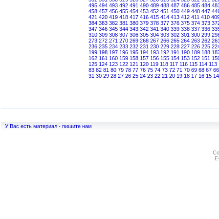
495
494
493
492
491
490
489
488
487
486
485
484
48
458
457
456
455
454
453
452
451
450
449
448
447
44
421
420
419
418
417
416
415
414
413
412
411
410
40
384
383
382
381
380
379
378
377
376
375
374
373
37
347
346
345
344
343
342
341
340
339
338
337
336
33
310
309
308
307
306
305
304
303
302
301
300
299
29
273
272
271
270
269
268
267
266
265
264
263
262
26
236
235
234
233
232
231
230
229
228
227
226
225
22
199
198
197
196
195
194
193
192
191
190
189
188
18
162
161
160
159
158
157
156
155
154
153
152
151
15
125
124
123
122
121
120
119
118
117
116
115
114
113
83
82
81
80
79
78
77
76
75
74
73
72
71
70
69
68
67
66
31
30
29
28
27
26
25
24
23
22
21
20
19
18
17
16
15
14
У Вас есть материал - пишите нам
Co
E