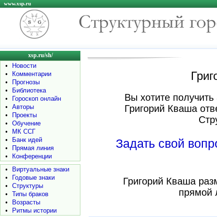
www.xsp.ru
xsp.ru/sh/
•
Новости
Григ
•
Комментарии
•
Прогнозы
•
Библиотека
Вы хотите получить 
•
Гороскоп онлайн
•
Авторы
Григорий Кваша отв
•
Проекты
Стр
•
Обучение
•
МК ССГ
•
Банк идей
Задать свой воп
•
Прямая линия
•
Конференции
•
Виртуальные знаки
•
Годовые знаки
Григорий Кваша раз
•
Структуры
прямой 
•
Типы браков
•
Возрасты
•
Ритмы истории