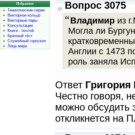
Вопрос 3075
Избранное
•
Тематические серии
•
Векторное кольцо
Владимир
из г
•
Векторные пары
•
Консультации
Могла ли Бургу
•
Книги - почтой
•
Брачный тест
кратковременны
•
Служебный гороскоп
•
Лица мира
Англии с 1473 по
роль заняла Ис
Ответ
Григория
Честно говоря, н
можно обсудить э
откликнется на 