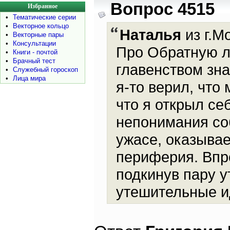
Вопрос 4515
Избранное
•
Тематические серии
•
Векторное кольцо
Наталья
из г.М
•
Векторные пары
•
Консультации
Про Обратную л
•
Книги - почтой
•
Брачный тест
главенством зна
•
Служебный гороскоп
•
Лица мира
я-то верил, что
что я открыл се
непонимания со
ужасе, оказывае
периферия. Впро
подкинув пару у
утешительные и