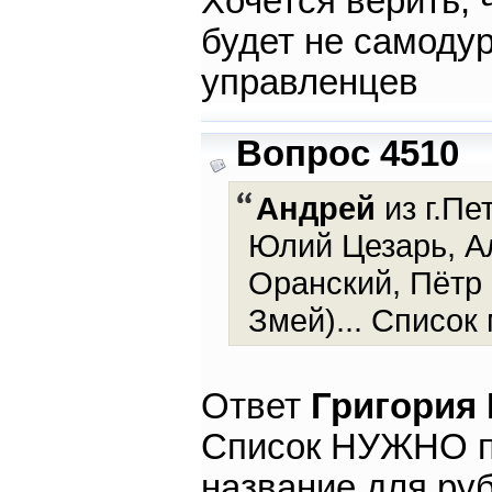
Хочется верить, 
будет не самодур
управленцев
Вопрос 4510
Андрей
из г.Пе
Юлий Цезарь, А
Оранский, Пётр
Змей)... Список
Ответ
Григория
Список НУЖНО пр
название для руб