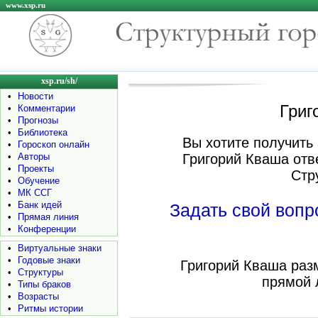
www.xsp.ru
xsp.ru/sh/
•
Новости
Григ
•
Комментарии
•
Прогнозы
•
Библиотека
Вы хотите получить 
•
Гороскоп онлайн
•
Авторы
Григорий Кваша отв
•
Проекты
Стр
•
Обучение
•
МК ССГ
•
Банк идей
Задать свой воп
•
Прямая линия
•
Конференции
•
Виртуальные знаки
•
Годовые знаки
Григорий Кваша раз
•
Структуры
прямой 
•
Типы браков
•
Возрасты
•
Ритмы истории