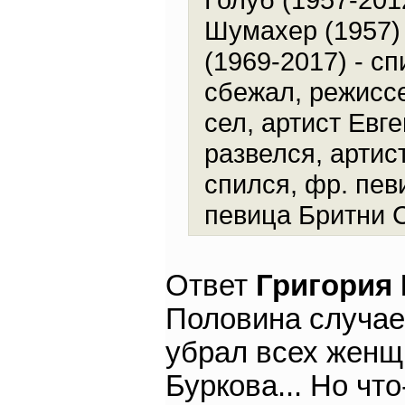
Шумахер (1957)
(1969-2017) - с
сбежал, режиссе
сел, артист Евг
развелся, артис
спился, фр. пев
певица Бритни С
Ответ
Григория
Половина случае
убрал всех женщ
Буркова... Но чт