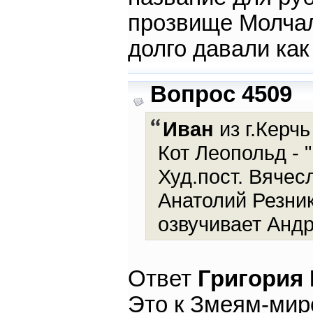
прозвище Молчал
долго давали как
Вопрос 4509
Иван
из г.Керчь
Кот Леопольд - 
Худ.пост. Вячесл
Анатолий Резник
озвучивает Андр
Ответ
Григория
Это к Змеям-мир