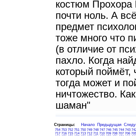
костюм Прохора П
почти ноль. А всё
предмет психоло
тоже много что п
(в отличие от пси
пахло. Когда най
который поймёт, 
тогда может и по
ничтожество. Как
шаман"
Страницы:
Начало
Предыдущая
След
754
753
752
751
750
749
748
747
746
745
744
743
74
717
716
715
714
713
712
711
710
709
708
707
706
70