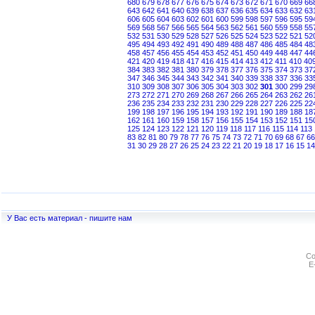
680
679
678
677
676
675
674
673
672
671
670
669
66
643
642
641
640
639
638
637
636
635
634
633
632
63
606
605
604
603
602
601
600
599
598
597
596
595
59
569
568
567
566
565
564
563
562
561
560
559
558
55
532
531
530
529
528
527
526
525
524
523
522
521
52
495
494
493
492
491
490
489
488
487
486
485
484
48
458
457
456
455
454
453
452
451
450
449
448
447
44
421
420
419
418
417
416
415
414
413
412
411
410
40
384
383
382
381
380
379
378
377
376
375
374
373
37
347
346
345
344
343
342
341
340
339
338
337
336
33
310
309
308
307
306
305
304
303
302
301
300
299
29
273
272
271
270
269
268
267
266
265
264
263
262
26
236
235
234
233
232
231
230
229
228
227
226
225
22
199
198
197
196
195
194
193
192
191
190
189
188
18
162
161
160
159
158
157
156
155
154
153
152
151
15
125
124
123
122
121
120
119
118
117
116
115
114
113
83
82
81
80
79
78
77
76
75
74
73
72
71
70
69
68
67
66
31
30
29
28
27
26
25
24
23
22
21
20
19
18
17
16
15
14
У Вас есть материал - пишите нам
Co
E