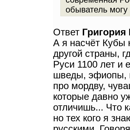
обыватель могу
Ответ
Григория
А я насчёт Кубы 
другой страны, г
Руси 1100 лет и 
шведы, эфиопы, н
про мордву, чува
которые давно уж
отличишь... Что к
но тех кого я зн
русскими. Говоря