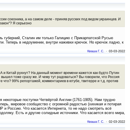
оссии союзника, а на самом деле - приняв русских под видом украинцев. И
Дракон"? Я серьезно
мь губерний, Сталин им только Галицию с Прикарпатской Русью
. Теперь в недоумении, внутри наживки крючок. Но крючок ладно, к
Кваша Г. С.
· 03-03-2022
ША и Китай рухнут? На данный момент времени кажется как будто Путин
 вышел тоже сразу же. И чему тут радоваться? Вы говорили, что Россия
е что? 99% репортажей, комментариев в ютубе, твитерре и т.д. против
я некоторые поступки Четвёртой Англии (1761-1905). Нам трудно
еперь, мировое сообщество с огромной радостью (хихикая и потирая
НР и Россию. Что касается Интернета, то не надо смотреть всё
доляку. Есть и другие солидные источники. Что касается всего мира,
Кваша Г. С.
· 02-03-2022