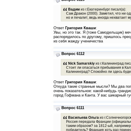
Вадим
из г.Екатеринбург писал(а):
Сам Дракон (2000). Заметил, что ни о
но и печалит, ведь иногда нехватает 
Ответ
Григория Кваши
:
Увы, но это так. Я (тоже Самодельщик) меч
распорядилось по другому, пришлось преод
из себя жажду ученичества
Вопрос 6112
Nick Samarskiy
из г.Калининград пис
Стоит ли опасаться прибывания в Кали
Калининград? Спокойно ли здесь буд
Ответ
Григория Кваши
:
Откуда такие странные мысли? Мы два пог
очень показательное: какой-нибудь гранд
город Гофмана и Канта. У вас шикарный гу
Вопрос 6111
Васильева Ольга
из г.Солнечногорск
Россия передала Франции (официальн
таким образом? за 1812-ый, например.
победитель? Франция хоть раз принес