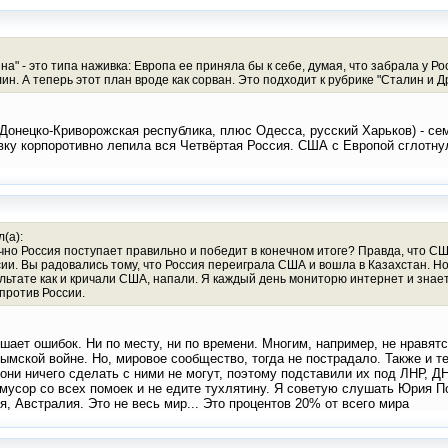
ина" - это типа наживка: Европа ее приняла бы к себе, думая, что забрала у Р
ин. А теперь этот план вроде как сорван. Это подходит к рубрике "Сталин и 
(Донецко-Криворожская республика, плюс Одесса, русский Харьков) - се
ку корпоротивно лепила вся Четвёртая Россия. США с Европой сглотнули
(а):
очно Россия поступает правильно и победит в конечном итоге? Правда, что С
сии. Вы радовались тому, что Россия переиграла США и вошла в Казахстан. Но
ультате как и кричали США, напали. Я каждый день мониторю интернет и знает
против России.
шает ошибок. Ни по месту, ни по времени. Многим, например, не нравятс
рымской войне. Но, мировое сообщество, тогда не пострадало. Также и т
 они ничего сделать с ними не могут, поэтому подставили их под ЛНР, Д
мусор со всех помоек и не едите тухлятину. Я советую слушать Юрия По
я, Австралия. Это не весь мир... Это процентов 20% от всего мира