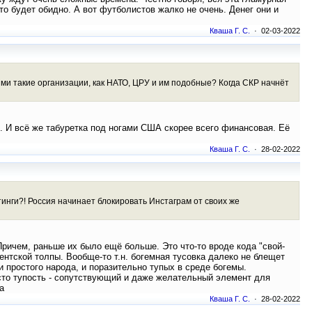
о будет обидно. А вот футболистов жалко не очень. Денег они и
Кваша Г. С.
· 02-03-2022
ыми такие организации, как НАТО, ЦРУ и им подобные? Когда СКР начнёт
ы. И всё же табуретка под ногами США скорее всего финансовая. Её
Кваша Г. С.
· 28-02-2022
тинги?! Россия начинает блокировать Инстаграм от своих же
Причем, раньше их было ещё больше. Это что-то вроде кода "свой-
ентской толпы. Вообще-то т.н. богемная тусовка далеко не блещет
 простого народа, и поразительно тупых в среде богемы.
осто тупость - сопутствующий и даже желательный элемент для
а
Кваша Г. С.
· 28-02-2022