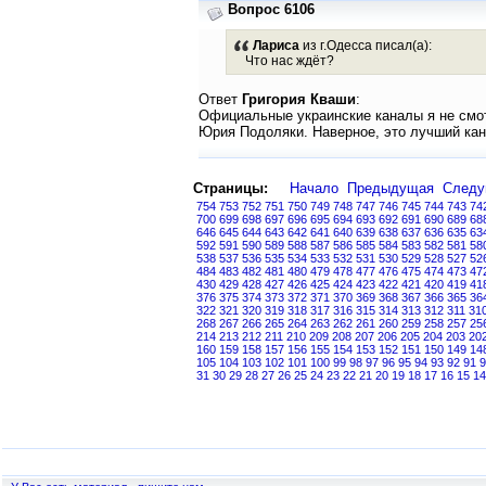
Вопрос 6106
Лариса
из г.Одесса писал(а):
Что нас ждёт?
Ответ
Григория Кваши
:
Официальные украинские каналы я не смот
Юрия Подоляки. Наверное, это лучший кан
Страницы:
Начало
Предыдущая
След
754
753
752
751
750
749
748
747
746
745
744
743
74
700
699
698
697
696
695
694
693
692
691
690
689
68
646
645
644
643
642
641
640
639
638
637
636
635
63
592
591
590
589
588
587
586
585
584
583
582
581
58
538
537
536
535
534
533
532
531
530
529
528
527
52
484
483
482
481
480
479
478
477
476
475
474
473
47
430
429
428
427
426
425
424
423
422
421
420
419
41
376
375
374
373
372
371
370
369
368
367
366
365
36
322
321
320
319
318
317
316
315
314
313
312
311
31
268
267
266
265
264
263
262
261
260
259
258
257
25
214
213
212
211
210
209
208
207
206
205
204
203
20
160
159
158
157
156
155
154
153
152
151
150
149
14
105
104
103
102
101
100
99
98
97
96
95
94
93
92
91
9
31
30
29
28
27
26
25
24
23
22
21
20
19
18
17
16
15
14