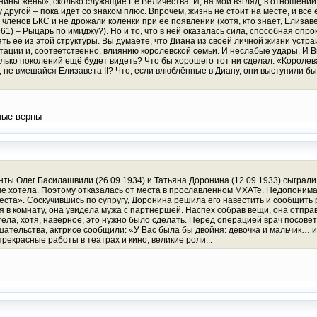
нины жёны», сколько служащие Её Величества. И, на мой взгляд, в отношении
у другой – пока идёт со знаком плюс. Впрочем, жизнь не стоит на месте, и всё
 членов БКС и не дрожали коленки при её появлении (хотя, кто знает, Елизавет
961) – Рыцарь по имиджу?). Но и то, что в ней оказалась сила, способная оп
ть её из этой структуры. Вы думаете, что Диана из своей личной жизни устр
тации и, соответственно, влиянию королевской семьи. И неслабые удары. И Вы
лько поколений ещё будет видеть? Что бы хорошего тот ни сделал. «Королева л
, не вмешайся Елизавета II? Что, если влюблённые в Диану, они выступили 
ные верны
нты Олег Басилашвили (26.09.1934) и Татьяна Доронина (12.09.1933) сыграли
не хотела. Поэтому отказалась от места в прославленном МХАТе. Недопониман
еста». Соскучившись по супругу, Доронина решила его навестить и сообщить 
дя в комнату, она увидела мужа с партнершей. Наспех собрав вещи, она отпр
ла, хотя, наверное, это нужно было сделать. Перед операцией врач посовет
шательства, актрисе сообщили: «У Вас была бы двойня: девочка и мальчик… 
рекрасные работы в театрах и кино, великие роли...