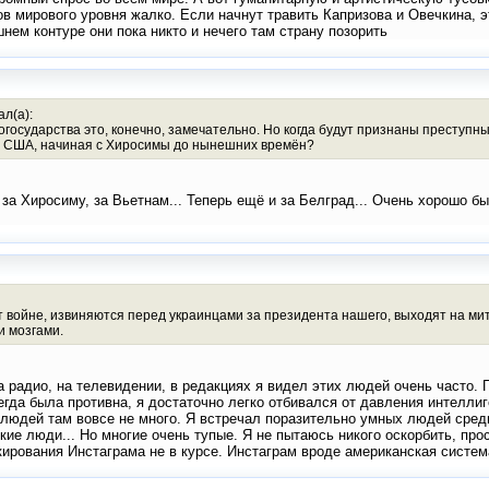
 мирового уровня жалко. Если начнут травить Капризова и Овечкина, эт
нем контуре они пока никто и нечего там страну позорить
л(а):
государства это, конечно, замечательно. Но когда будут признаны преступн
я США, начиная с Хиросимы до нынешних времён?
за Хиросиму, за Вьетнам... Теперь ещё и за Белград... Очень хорошо б
ет войне, извиняются перед украинцами за президента нашего, выходят на ми
 мозгами.
 радио, на телевидении, в редакциях я видел этих людей очень часто. 
егда была противна, я достаточно легко отбивался от давления интеллиг
 людей там вовсе не много. Я встречал поразительно умных людей среди
кие люди... Но многие очень тупые. Я не пытаюсь никого оскорбить, пр
кирования Инстаграма не в курсе. Инстаграм вроде американская систем