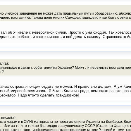
дно учебное заведение не может дать правильный путь к образованию, абсолют
мудрого наставника. Такова доля многих Самодеяльщиков или как быть с этим 
тал об Учителе с невероятной силой. Просто с ума сходил. Так хотелось
олевать робость и застенчивость и всё делать самому. Страшновато бы
ал(а):
нинграде в связи с событиями на Украине? Могут ли перекрыть поставки про
ет?
аных острова японцем отдать не можем. И правильно делаем. А уж Калин
иозный мировой фестиваль. Я был в Калининграде, немножко всё же пров
бернатор. Надо что-то сделать грандиозное!
 писал(а):
ым лицам и в СМИ) материалы по преступлениям Украины на Донбассе. Возм
.. Или за то, что только благодаря заступничеству СССР (Сталина) Францию не
ет пользу и станет информационным посредником между Россией и теми, кто