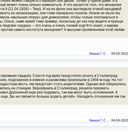
 обеих можно говорить о карьере при дворе. Только у одной дамы эта
 ещё может очень сильно измениться. А что касается того, что монархия
а II (21.04.1926) – Тигр). И на их фоне она выглядела этакой юродивой
рокинуть их организацию, они тоже прекрасно поняли. Иначе не было бы
аивала «мыльную оперу» для домохозяек, чтобы только поплакаться в
, Ольга, сами яркий тому пример, поскольку до сих пор видите в принце
юдских сердец» – это очень и очень тонкий ход! Кто знает, к какому
бы против самого института монархии? А высшим проявлением этой любви
Кваша Г. С.
· 04-03-2022
 скромную свадьбу. Спустя год мужу предстояло уехать в Сталинград.
ие, подозрение в измене и размолвка произошли в 1956-м году. На тот
радостную весть: им предстоит стать родителями. Однако всё обернулось
авилась на станцию. Вернувшись в Сталинград, решила прервать
овал Дорониной еще раз подумать, так как могут быть осложнения. К
и еще, Вы не сможете больше родить детей». Наладить отношения им так
Кваша Г. С.
· 04-03-2022