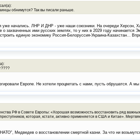
сал(а):
краинцы обнимутся? Так вы писали раньше.
ья уже начались. ЛНР И ДНР - уже наши союзники. На очереди Херсон, Х
не о захваченных ими русских землях, то у них в 2029 году начинается 
 строить единую экономику Россия-Белоруссия-Украина-Казахстан... Впр
а):
т????
легировали Европе. Не хотели процветать с нами, пусть обрушатся. А м
нства РФ в Совете Европы: «Хорошая возможность восстановить ряд важных 
реступников, которая, кстати, активно применяется в США и Китае». Мертвяк
а НАТО", Медведев о восстановлении смертной казни. За что ни возьмут