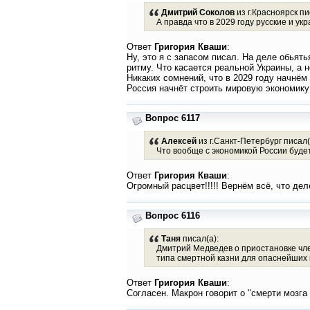
Дмитрий Соколов
из г.Красноярск пи
А правда что в 2029 году русские и у
Ответ
Григория Кваши
:
Ну, это я с запасом писал. На деле обьят
ритму. Что касается реальной Украины, а 
Никаких сомнений, что в 2029 году начнём
Россия начнёт строить мировую экономику
Вопрос 6117
Алексей
из г.Санкт-Петербург писал(
Что вообще с экономикой России буде
Ответ
Григория Кваши
:
Огромный расцвет!!!!! Вернём всё, что де
Вопрос 6116
Таня
писал(а):
Дмитрий Медведев о приостановке чле
типа смертной казни для опаснейших п
Ответ
Григория Кваши
:
Согласен. Макрон говорит о "смерти мозг