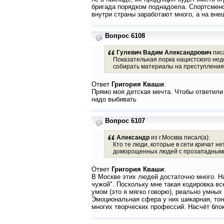
бригада порядком поднадоела. Спортсменов
внутри страны заработают много, а на внеш
Вопрос 6108
Гулевич Вадим Александрович
писа
Показательная порка нацистского недо
собирать материалы на преступлени
Ответ
Григория Кваши
:
Прямо моя детская мечта. Чтобы ответили 
надо выбивать
Вопрос 6107
Александр
из г.Москва писал(а):
Кто те люди, которые в сети кричат н
доморощенных людей с прозападными
Ответ
Григория Кваши
:
В Москве этих людей достаточно много. На
чужой". Поскольку мне такая кодировка вс
умом (это я мягко говорю), реально умных
Эмоциональная сфера у них шикарная, тон
многих творческих профессий. Насчёт бло