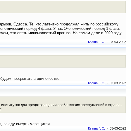
арьков, Одесса. Те, кто латентно продолжал жить по российскому
Экономический период 4 фазы. У нас Экономический период 1 фазы.
очем, это опять минималисткий прогноз. На самом деле в 2029 году
Кваша Г. С.
· 03-03-2022
ы будем процветать в одиночестве
Кваша Г. С.
· 03-03-2022
институтов для предотвращения особо тяжких преступлений в стране -
!
ся, всюду смерть мерещится
Кваша Г. С.
· 03-03-2022