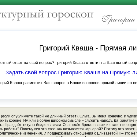
Григорий Кваша - Прямая л
етный ответ на свой вопрос? Григорий Кваша ответит на Ваш ясный вопр
Задать свой вопрос Григорию Кваша на Прямую 
горий Кваша разместит Ваш вопрос в Банке вопросов прямой линии со с
если опубликуете такой же длинный ответ). Ольга, Вы меня, конечно, и удиви
ть короне. Ну, или в более широком смысле – служить народу. Да, занятие не 
та II раздаёт титулы бездельникам. Она несёт бремя власти и станет поощрять
ить работы? Почему вся эта «возня» называется карьерой? Потому что влас
политические изменения. И поддерживать отношения с Елизаветой II – это не 