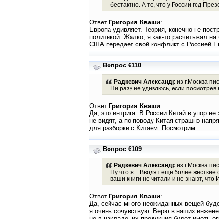
бестактно. А то, что у России год Пре
Ответ
Григория Кваши
:
Европа удивляет. Теория, конечно не пос
политикой. Жалко, я как-то расчитывал на
США передает свой конфликт с Россией Ев
Вопрос 6110
Радкевич Александр
из г.Москва пис
Ни разу не удивлюсь, если посмотрев 
Ответ
Григория Кваши
:
Да, это интрига. В России Китай в упор не
не видят, а по поводу Китая страшно напр
для разборки с Китаем. Посмотрим...
Вопрос 6109
Радкевич Александр
из г.Москва пис
Ну что ж... Вводят еще более жесткие
ваши книги не читали и не знают, что
Ответ
Григория Кваши
:
Да, сейчас много неожиданных вещей буде
я очень сочувствую. Верю в наших инжене
не в накладе, их продукция будет иметь о