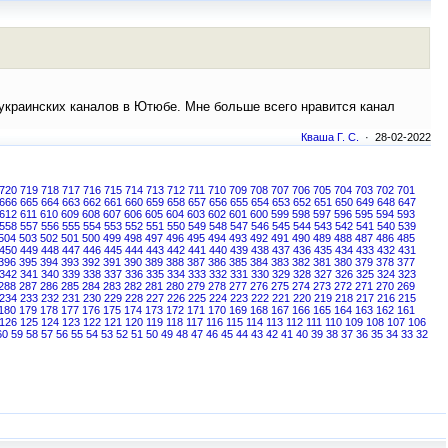
украинских каналов в Ютюбе. Мне больше всего нравится канал
Кваша Г. С.
· 28-02-2022
720
719
718
717
716
715
714
713
712
711
710
709
708
707
706
705
704
703
702
701
666
665
664
663
662
661
660
659
658
657
656
655
654
653
652
651
650
649
648
647
612
611
610
609
608
607
606
605
604
603
602
601
600
599
598
597
596
595
594
593
558
557
556
555
554
553
552
551
550
549
548
547
546
545
544
543
542
541
540
539
504
503
502
501
500
499
498
497
496
495
494
493
492
491
490
489
488
487
486
485
450
449
448
447
446
445
444
443
442
441
440
439
438
437
436
435
434
433
432
431
396
395
394
393
392
391
390
389
388
387
386
385
384
383
382
381
380
379
378
377
342
341
340
339
338
337
336
335
334
333
332
331
330
329
328
327
326
325
324
323
288
287
286
285
284
283
282
281
280
279
278
277
276
275
274
273
272
271
270
269
234
233
232
231
230
229
228
227
226
225
224
223
222
221
220
219
218
217
216
215
180
179
178
177
176
175
174
173
172
171
170
169
168
167
166
165
164
163
162
161
126
125
124
123
122
121
120
119
118
117
116
115
114
113
112
111
110
109
108
107
106
60
59
58
57
56
55
54
53
52
51
50
49
48
47
46
45
44
43
42
41
40
39
38
37
36
35
34
33
32