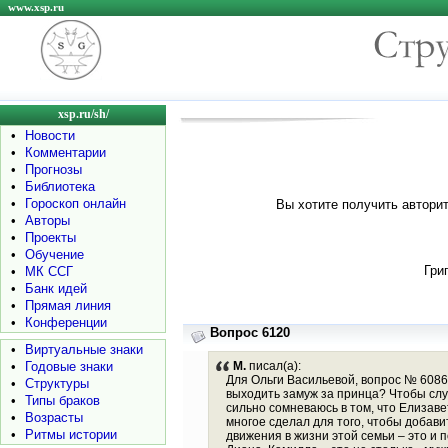
www.xsp.ru
xsp.ru/sh/
•
Новости
•
Комментарии
•
Прогнозы
•
Библиотека
•
Гороскоп онлайн
Вы хотите получить авторит
•
Авторы
•
Проекты
•
Обучение
Гри
•
МК ССГ
•
Банк идей
•
Прямая линия
•
Конференции
Вопрос 6120
•
Виртуальные знаки
•
Годовые знаки
М.
писал(а):
Для Ольги Васильевой, вопрос № 6086 (
•
Структуры
выходить замуж за принца? Чтобы служи
•
Типы браков
сильно сомневаюсь в том, что Елизаве
•
Возрасты
многое сделал для того, чтобы добав
•
Ритмы истории
движения в жизни этой семьи – это и 