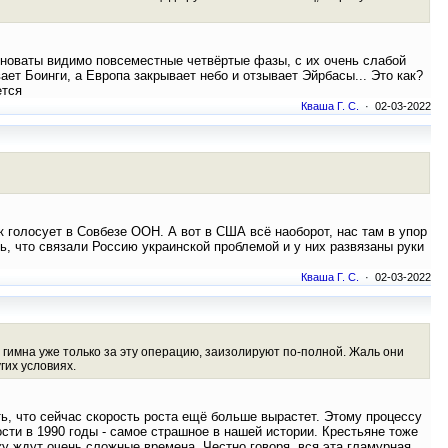
иноваты видимо повсеместные четвёртые фазы, с их очень слабой
ет Боинги, а Европа закрывает небо и отзывает Эйрбасы... Это как?
ется
Кваша Г. С.
· 02-03-2022
ак голосует в Совбезе ООН. А вот в США всё наоборот, нас там в упор
ь, что связали Россию украинской проблемой и у них развязаны руки
Кваша Г. С.
· 02-03-2022
 гимна уже только за эту операцию, заизолируют по-полной. Жаль они
гих условиях.
, что сейчас скорость роста ещё больше вырастет. Этому процессу
ти в 1990 годы - самое страшное в нашей истории. Крестьяне тоже
ку ждут очень сложные времена. Честно говоря, вся эта гламурная