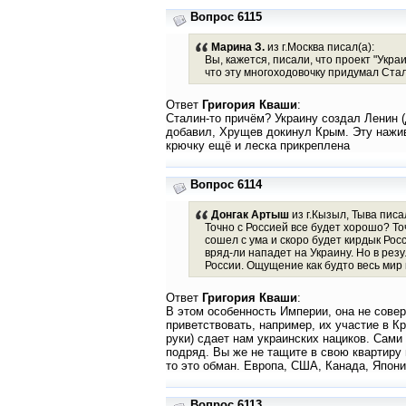
Вопрос 6115
Марина З.
из г.Москва писал(а):
Вы, кажется, писали, что проект "Укра
что эту многоходовочку придумал Стал
Ответ
Григория Кваши
:
Сталин-то причём? Украину создал Ленин 
добавил, Хрущев докинул Крым. Эту нажив
крючку ещё и леска прикреплена
Вопрос 6114
Донгак Артыш
из г.Кызыл, Тыва писал
Точно с Россией все будет хорошо? Т
сошел с ума и скоро будет кирдык Рос
вряд-ли нападет на Украину. Но в рез
России. Ощущение как будто весь мир 
Ответ
Григория Кваши
:
В этом особенность Империи, она не совер
приветствовать, например, их участие в К
руки) сдает нам украинских нациков. Сами
подряд. Вы же не тащите в свою квартиру 
то это обман. Европа, США, Канада, Япони
Вопрос 6113