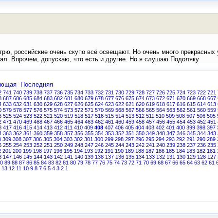
рю, российские очень скупо всё освещают. Но очень много прекрасных 
ал. Впрочем, допускаю, что есть и другие. Но я слушаю Подоляку
ующая
Последняя
2
741
740
739
738
737
736
735
734
733
732
731
730
729
728
727
726
725
724
723
722
721
8
687
686
685
684
683
682
681
680
679
678
677
676
675
674
673
672
671
670
669
668
667
4
633
632
631
630
629
628
627
626
625
624
623
622
621
620
619
618
617
616
615
614
613
0
579
578
577
576
575
574
573
572
571
570
569
568
567
566
565
564
563
562
561
560
559
6
525
524
523
522
521
520
519
518
517
516
515
514
513
512
511
510
509
508
507
506
505
2
471
470
469
468
467
466
465
464
463
462
461
460
459
458
457
456
455
454
453
452
451
8
417
416
415
414
413
412
411
410
409
408
407
406
405
404
403
402
401
400
399
398
397
4
363
362
361
360
359
358
357
356
355
354
353
352
351
350
349
348
347
346
345
344
343
0
309
308
307
306
305
304
303
302
301
300
299
298
297
296
295
294
293
292
291
290
289
6
255
254
253
252
251
250
249
248
247
246
245
244
243
242
241
240
239
238
237
236
235
2
201
200
199
198
197
196
195
194
193
192
191
190
189
188
187
186
185
184
183
182
181
8
147
146
145
144
143
142
141
140
139
138
137
136
135
134
133
132
131
130
129
128
127
0
89
88
87
86
85
84
83
82
81
80
79
78
77
76
75
74
73
72
71
70
69
68
67
66
65
64
63
62
61
13
12
11
10
9
8
7
6
5
4
3
2
1