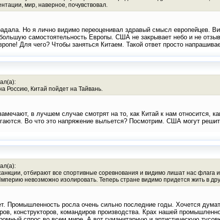
зентации, мир, наверное, почувствовал.
традала. Но я лично видимо переоценивал здравый смысл европейцев. В
 большую самостоятельность Европы. США не закрывает небо и не отзыва
ропе! Для чего? Чтобы заняться Китаем. Такой ответ просто напрашива
ал(а):
на Россию, Китай пойдет на Тайвань.
 замечают, в лучшем случае смотрят на то, как Китай к нам относится, к
ягаются. Во что это напряжение выльется? Посмотрим. США могут решит
ал(а):
 санкции, отбирают все спортивные соревнования и видимо лишат нас флага и
 Империю невозможно изолировать. Теперь стране видимо придется жить в дру
т. Промышленность росла очень сильно последние годы. Хочется думать
ров, конструкторов, командиров производства. Крах нашей промышленнос
громный спрос во всем мире. А вот гуманитарную и артистическую тусов