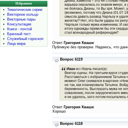
Диана, Камилла – это не столько «муж
Избранное
карьера оказалась со знаком минус, а 
не боялась Дианы, то Вы зря. Может, у
•
Тематические серии
(возможно, потому что Диана (01.07.1
•
Векторное кольцо
смысла давать развод Чарльзу и удаля
•
Векторные пары
жилетку? Нет, это были удары по репу
•
Консультации
Чарльзе только мужа-изменника. И ско
итогу однажды привели бы эти сердца
•
Книги - почтой
стал всенародный референдум?
•
Брачный тест
•
Служебный гороскоп
Ответ
Григория Кваши
:
•
Лица мира
Публикую без проверки. Надеюсь, что дан
Вопрос 6119
Иван
из г.Керчь писал(а):
Вектор сцены. На третьем курсе студе
Расставаться с избранником Татьяна 
момент Олег снимался в картине «Нев
не так, как планировала Татьяна. Вой
беременность. Выслушать мужа не хоте
сожалению, после хирургического вме
и не удалось, зато потом посыпались п
Ответ
Григория Кваши
:
Хорошо
Вопрос 6118