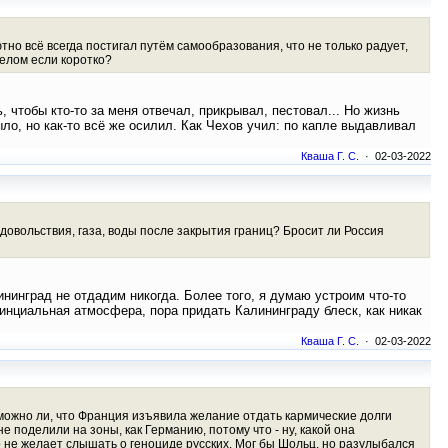
но всё всегда постигал путём самообразования, что не только радует,
делом если коротко?
, чтобы кто-то за меня отвечал, прикрывал, пестовал... Но жизнь
ло, но как-то всё же осилил. Как Чехов учил: по капле выдавливал
Кваша Г. С.
· 02-03-2022
довольствия, газа, воды после закрытия границ? Бросит ли Россия
инград не отдадим никогда. Более того, я думаю устроим что-то
инциальная атмосфера, пора придать Калининграду блеск, как никак
Кваша Г. С.
· 02-03-2022
ожно ли, что Франция изъявила желание отдать кармические долги
 поделили на зоны, как Германию, потому что - ну, какой она
 не желает слышать о геноциде русских. Мог бы Шольц, но разулыбался