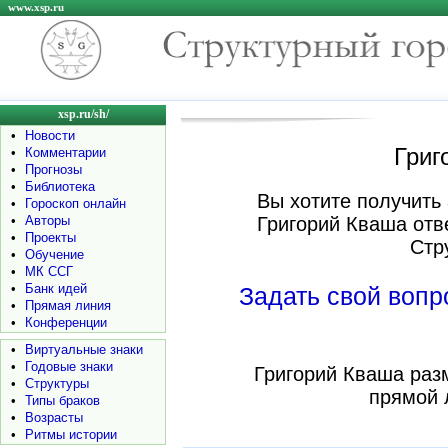
www.xsp.ru
xsp.ru/sh/
•
Новости
Григ
•
Комментарии
•
Прогнозы
•
Библиотека
Вы хотите получить 
•
Гороскоп онлайн
•
Авторы
Григорий Кваша отв
•
Проекты
Стр
•
Обучение
•
МК ССГ
•
Банк идей
Задать свой воп
•
Прямая линия
•
Конференции
•
Виртуальные знаки
•
Годовые знаки
Григорий Кваша раз
•
Структуры
прямой 
•
Типы браков
•
Возрасты
•
Ритмы истории