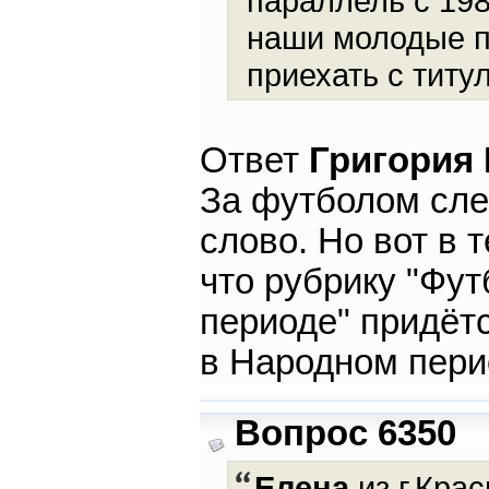
параллель с 198
наши молодые п
приехать с титу
Ответ
Григория
За футболом сле
слово. Но вот в 
что рубрику "Фут
периоде" придётс
в Народном пери
Вопрос 6350
Елена
из г.Крас