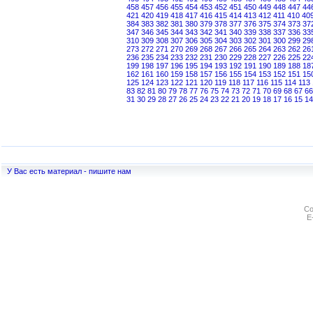
458
457
456
455
454
453
452
451
450
449
448
447
44
421
420
419
418
417
416
415
414
413
412
411
410
40
384
383
382
381
380
379
378
377
376
375
374
373
37
347
346
345
344
343
342
341
340
339
338
337
336
33
310
309
308
307
306
305
304
303
302
301
300
299
29
273
272
271
270
269
268
267
266
265
264
263
262
26
236
235
234
233
232
231
230
229
228
227
226
225
22
199
198
197
196
195
194
193
192
191
190
189
188
18
162
161
160
159
158
157
156
155
154
153
152
151
15
125
124
123
122
121
120
119
118
117
116
115
114
113
83
82
81
80
79
78
77
76
75
74
73
72
71
70
69
68
67
66
31
30
29
28
27
26
25
24
23
22
21
20
19
18
17
16
15
14
У Вас есть материал - пишите нам
Co
E