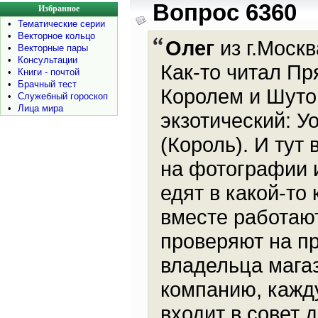
Вопрос 6360
Избранное
•
Тематические серии
•
Векторное кольцо
Олег
из г.Москв
•
Векторные пары
•
Консультации
Как-то читал П
•
Книги - почтой
•
Брачный тест
Королем и Шутом
•
Служебный гороскоп
•
Лица мира
экзотический: У
(Король). И тут
на фотографии и
едят в какой-то
вместе работают
проверяют на пр
владельца мага
компанию, кажд
входит в совет д