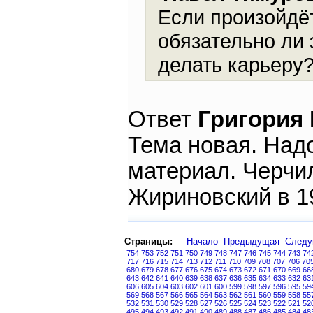
Если произойдё
обязательно ли 
делать карьеру
Ответ
Григория
Тема новая. Надо
материал. Черчил
Жириновский в 19
Страницы:
Начало
Предыдущая
След
754
753
752
751
750
749
748
747
746
745
744
743
74
717
716
715
714
713
712
711
710
709
708
707
706
70
680
679
678
677
676
675
674
673
672
671
670
669
66
643
642
641
640
639
638
637
636
635
634
633
632
63
606
605
604
603
602
601
600
599
598
597
596
595
59
569
568
567
566
565
564
563
562
561
560
559
558
55
532
531
530
529
528
527
526
525
524
523
522
521
52
495
494
493
492
491
490
489
488
487
486
485
484
48