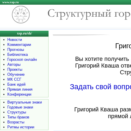
www.xsp.ru
xsp.ru/sh/
•
Новости
Григ
•
Комментарии
•
Прогнозы
•
Библиотека
Вы хотите получить 
•
Гороскоп онлайн
•
Авторы
Григорий Кваша отв
•
Проекты
Стр
•
Обучение
•
МК ССГ
•
Банк идей
Задать свой воп
•
Прямая линия
•
Конференции
•
Виртуальные знаки
•
Годовые знаки
Григорий Кваша раз
•
Структуры
прямой 
•
Типы браков
•
Возрасты
•
Ритмы истории