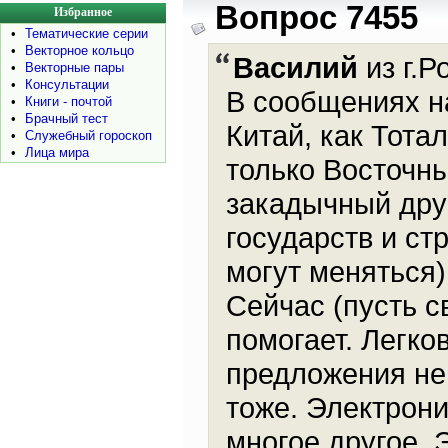
Вопрос 7455
Избранное
•
Тематические серии
•
Векторное кольцо
Василий
из г.Р
•
Векторные пары
•
Консультации
В сообщениях н
•
Книги - почтой
•
Брачный тест
Китай, как Тота
•
Служебный гороскоп
•
Лица мира
только Восточны
закадычный друг 
государств и ст
могут меняться)
Сейчас (пусть с
помогает. Легк
предложения не
тоже. Электрони
многое другое. 