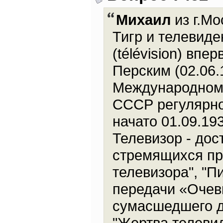
Михаил
из г.Мо
Тигр и телевиде
(télévision) вп
Перским (02.06.1
Международном 
СССР регулярно
начато 01.09.193
Телевизор - дос
стремящихся пря
телевизора", "П
передачи «Очев
сумасшедшего д
"Жертва телевид