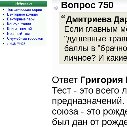
Вопрос 750
Избранное
•
Тематические серии
•
Векторное кольцо
Дмитриева Да
•
Векторные пары
•
Консультации
Если главным м
•
Книги - почтой
•
Брачный тест
"душевные травм
•
Служебный гороскоп
•
Лица мира
баллы в "брачно
личное? И каки
Ответ
Григория
Тест - это всего 
предназначений.
союза - это рожд
был дан от рожд