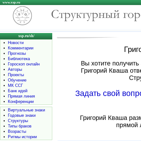
www.xsp.ru
xsp.ru/sh/
•
Новости
Григ
•
Комментарии
•
Прогнозы
•
Библиотека
Вы хотите получить 
•
Гороскоп онлайн
•
Авторы
Григорий Кваша отв
•
Проекты
Стр
•
Обучение
•
МК ССГ
•
Банк идей
Задать свой воп
•
Прямая линия
•
Конференции
•
Виртуальные знаки
•
Годовые знаки
Григорий Кваша раз
•
Структуры
прямой 
•
Типы браков
•
Возрасты
•
Ритмы истории