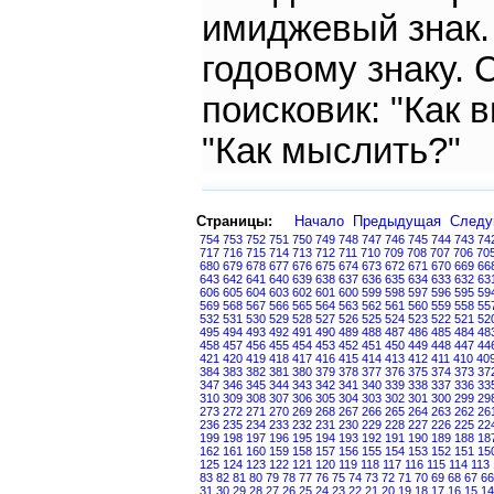
имиджевый знак.
годовому знаку. 
поисковик: "Как 
"Как мыслить?"
Страницы:
Начало
Предыдущая
След
754
753
752
751
750
749
748
747
746
745
744
743
74
717
716
715
714
713
712
711
710
709
708
707
706
70
680
679
678
677
676
675
674
673
672
671
670
669
66
643
642
641
640
639
638
637
636
635
634
633
632
63
606
605
604
603
602
601
600
599
598
597
596
595
59
569
568
567
566
565
564
563
562
561
560
559
558
55
532
531
530
529
528
527
526
525
524
523
522
521
52
495
494
493
492
491
490
489
488
487
486
485
484
48
458
457
456
455
454
453
452
451
450
449
448
447
44
421
420
419
418
417
416
415
414
413
412
411
410
40
384
383
382
381
380
379
378
377
376
375
374
373
37
347
346
345
344
343
342
341
340
339
338
337
336
33
310
309
308
307
306
305
304
303
302
301
300
299
29
273
272
271
270
269
268
267
266
265
264
263
262
26
236
235
234
233
232
231
230
229
228
227
226
225
22
199
198
197
196
195
194
193
192
191
190
189
188
18
162
161
160
159
158
157
156
155
154
153
152
151
15
125
124
123
122
121
120
119
118
117
116
115
114
113
83
82
81
80
79
78
77
76
75
74
73
72
71
70
69
68
67
66
31
30
29
28
27
26
25
24
23
22
21
20
19
18
17
16
15
14