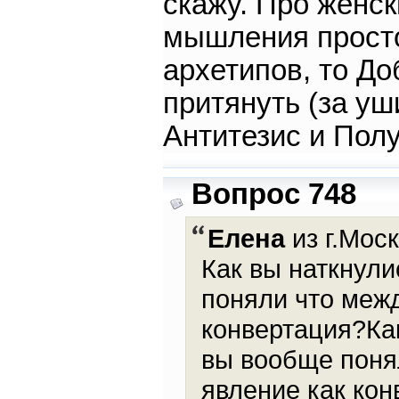
скажу. Про женск
мышления просто
архетипов, то До
притянуть (за уш
Антитезис и Полу
Вопрос 748
Елена
из г.Моск
Как вы наткнул
поняли что межд
конвертация?Ка
вы вообще поня
явление как кон