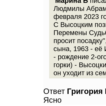
Марина Б
писал
Людмилы Абрамо
февраля 2023 г
С Высоцким позн
Перемены Судьб
просит посадку"
сына, 1963 - её
- рождение 2-ог
горки) - Высоцк
он уходит из се
Ответ
Григория
Ясно