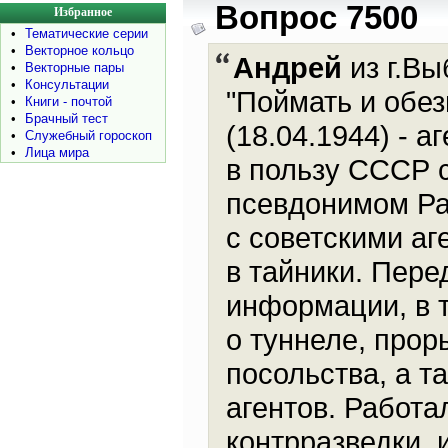
Вопрос 7500
Избранное
•
Тематические серии
•
Векторное кольцо
Андрей
из г.Вы
•
Векторные пары
•
Консультации
"Поймать и обез
•
Книги - почтой
•
Брачный тест
(18.04.1944) - 
•
Служебный гороскоп
•
Лица мира
в пользу СССР с
псевдонимом Ра
с советскими аг
в тайники. Пере
информации, в т
о туннеле, прор
посольства, а т
агентов. Работа
контрразведки, 