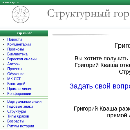
www.xsp.ru
xsp.ru/sh/
•
Новости
Григ
•
Комментарии
•
Прогнозы
•
Библиотека
Вы хотите получить 
•
Гороскоп онлайн
•
Авторы
Григорий Кваша отв
•
Проекты
Стр
•
Обучение
•
МК ССГ
•
Банк идей
Задать свой воп
•
Прямая линия
•
Конференции
•
Виртуальные знаки
•
Годовые знаки
Григорий Кваша раз
•
Структуры
прямой 
•
Типы браков
•
Возрасты
•
Ритмы истории