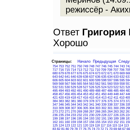
режиссёр - Аких
Ответ
Григория
Хорошо
Страницы:
Начало
Предыдущая
След
754
753
752
751
750
749
748
747
746
745
744
743
74
717
716
715
714
713
712
711
710
709
708
707
706
70
680
679
678
677
676
675
674
673
672
671
670
669
66
643
642
641
640
639
638
637
636
635
634
633
632
63
606
605
604
603
602
601
600
599
598
597
596
595
59
569
568
567
566
565
564
563
562
561
560
559
558
55
532
531
530
529
528
527
526
525
524
523
522
521
52
495
494
493
492
491
490
489
488
487
486
485
484
48
458
457
456
455
454
453
452
451
450
449
448
447
44
421
420
419
418
417
416
415
414
413
412
411
410
40
384
383
382
381
380
379
378
377
376
375
374
373
37
347
346
345
344
343
342
341
340
339
338
337
336
33
310
309
308
307
306
305
304
303
302
301
300
299
29
273
272
271
270
269
268
267
266
265
264
263
262
26
236
235
234
233
232
231
230
229
228
227
226
225
22
199
198
197
196
195
194
193
192
191
190
189
188
18
162
161
160
159
158
157
156
155
154
153
152
151
15
125
124
123
122
121
120
119
118
117
116
115
114
113
83
82
81
80
79
78
77
76
75
74
73
72
71
70
69
68
67
66