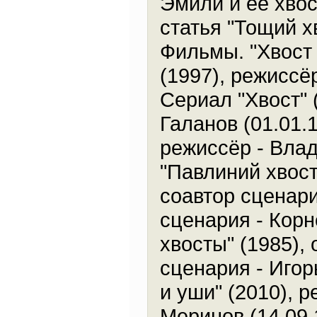
Эмили и её хвос
статья "Тощий х
Фильмы. "Хвост 
(1997), режиссё
Сериал "Хвост" 
Галанов (01.01.
режиссёр - Влад
"Павлиний хвост
соавтор сценари
сценария - Корн
хвосты" (1985),
сценария - Игор
и уши" (2010), 
Меринов (14.09.