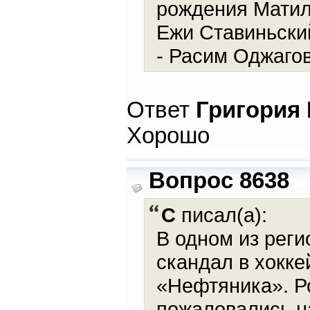
рождения Матиль
Ежи Ставиньский
- Расим Оджагов
Ответ
Григория
Хорошо
Вопрос 8638
С
писал(а):
В одном из рег
скандал в хокк
«Нефтяника». Ро
пожаловались на