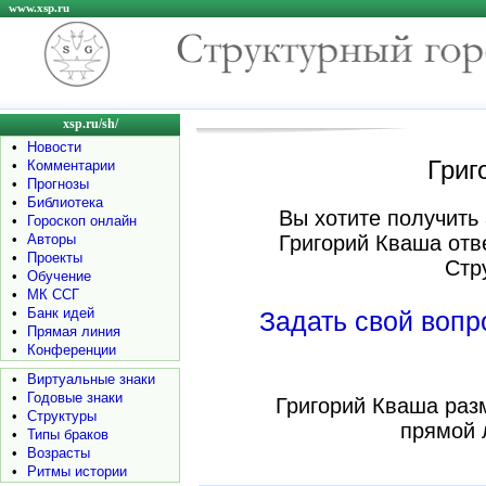
www.xsp.ru
xsp.ru/sh/
•
Новости
Григ
•
Комментарии
•
Прогнозы
•
Библиотека
Вы хотите получить 
•
Гороскоп онлайн
•
Авторы
Григорий Кваша отв
•
Проекты
Стр
•
Обучение
•
МК ССГ
•
Банк идей
Задать свой воп
•
Прямая линия
•
Конференции
•
Виртуальные знаки
•
Годовые знаки
Григорий Кваша раз
•
Структуры
прямой 
•
Типы браков
•
Возрасты
•
Ритмы истории