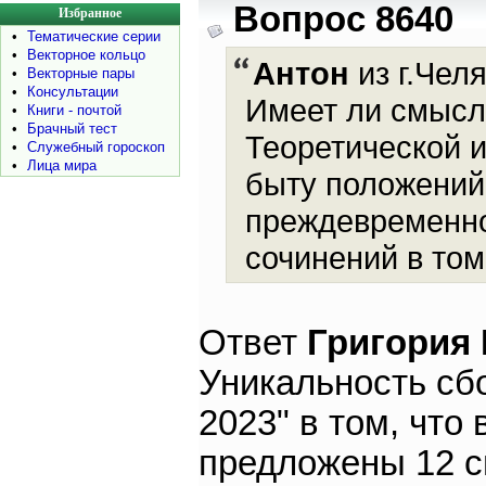
Вопрос 8640
Избранное
•
Тематические серии
•
Векторное кольцо
Антон
из г.Челя
•
Векторные пары
•
Консультации
Имеет ли смысл 
•
Книги - почтой
•
Брачный тест
Теоретической 
•
Служебный гороскоп
•
Лица мира
быту положений
преждевременно
сочинений в то
Ответ
Григория
Уникальность сбо
2023" в том, что
предложены 12 с