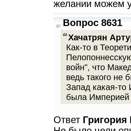
желании можем уг
Вопрос 8631
Хачатрян Арту
Как-то в Теорет
Пелопоннесскую 
войн", что Маке
ведь такого не б
Запад какая-то
была Империей 
Ответ
Григория
Не было цели опи