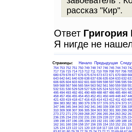
завоеватель". К
рассказ "Кир".
Ответ
Григория
Я нигде не нашел
Страницы:
Начало
Предыдущая
След
754
753
752
751
750
749
748
747
746
745
744
743
74
717
716
715
714
713
712
711
710
709
708
707
706
70
680
679
678
677
676
675
674
673
672
671
670
669
66
643
642
641
640
639
638
637
636
635
634
633
632
63
606
605
604
603
602
601
600
599
598
597
596
595
59
569
568
567
566
565
564
563
562
561
560
559
558
55
532
531
530
529
528
527
526
525
524
523
522
521
52
495
494
493
492
491
490
489
488
487
486
485
484
48
458
457
456
455
454
453
452
451
450
449
448
447
44
421
420
419
418
417
416
415
414
413
412
411
410
40
384
383
382
381
380
379
378
377
376
375
374
373
37
347
346
345
344
343
342
341
340
339
338
337
336
33
310
309
308
307
306
305
304
303
302
301
300
299
29
273
272
271
270
269
268
267
266
265
264
263
262
26
236
235
234
233
232
231
230
229
228
227
226
225
22
199
198
197
196
195
194
193
192
191
190
189
188
18
162
161
160
159
158
157
156
155
154
153
152
151
15
125
124
123
122
121
120
119
118
117
116
115
114
113
83
82
81
80
79
78
77
76
75
74
73
72
71
70
69
68
67
66