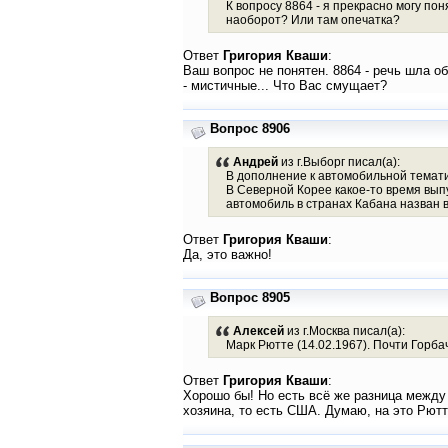
К вопросу 8864 - я прекрасно могу п
наоборот? Или там опечатка?
Ответ
Григория Кваши
:
Ваш вопрос не понятен. 8864 - речь шла о
- мистичные... Что Вас смущает?
Вопрос 8906
Андрей
из г.Выборг писал(а):
В дополнение к автомобильной темати
В Северной Корее какое-то время вып
автомобиль в странах Кабана назван в
Ответ
Григория Кваши
:
Да, это важно!
Вопрос 8905
Алексей
из г.Москва писал(а):
Марк Рютте (14.02.1967). Почти Горба
Ответ
Григория Кваши
:
Хорошо бы! Но есть всё же разница между
хозяина, то есть США. Думаю, на это Рютт