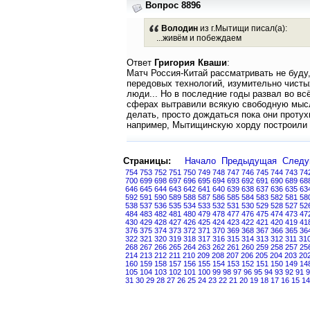
Вопрос 8896
Володин
из г.Мытищи писал(а):
...живём и побеждаем
Ответ
Григория Кваши
:
Матч Россия-Китай рассматривать не буду
передовых технологий, изумительно чистых
люди... Но в последние годы развал во вс
сферах вытравили всякую свободную мысль
делать, просто дождаться пока они протухн
например, Мытищинскую хорду построили 
Страницы:
Начало
Предыдущая
След
754
753
752
751
750
749
748
747
746
745
744
743
74
700
699
698
697
696
695
694
693
692
691
690
689
68
646
645
644
643
642
641
640
639
638
637
636
635
63
592
591
590
589
588
587
586
585
584
583
582
581
58
538
537
536
535
534
533
532
531
530
529
528
527
52
484
483
482
481
480
479
478
477
476
475
474
473
47
430
429
428
427
426
425
424
423
422
421
420
419
41
376
375
374
373
372
371
370
369
368
367
366
365
36
322
321
320
319
318
317
316
315
314
313
312
311
31
268
267
266
265
264
263
262
261
260
259
258
257
25
214
213
212
211
210
209
208
207
206
205
204
203
20
160
159
158
157
156
155
154
153
152
151
150
149
14
105
104
103
102
101
100
99
98
97
96
95
94
93
92
91
9
31
30
29
28
27
26
25
24
23
22
21
20
19
18
17
16
15
14