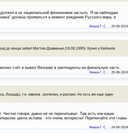
и) должно в их национальной физиономии застыть. Я не наблюдаю
ановка" должна проявиться в момент рождения Русского мира, и
Кваша Г. С.
· 25-06-2024
кунд до конца забил Маттиа Дзакканьи (16.06.1995). Кучно у Кабанов
азмочил счёт и вывел Венгрию в претенденты на финальную часть
Кваша Г. С.
· 25-06-2024
 Лошадь), т.е. евреев , англичан, и русских. Но есть же еще один
. Честно говоря, давно её не перечитывал. Там есть кое-какие
перских цикла ислама - это очень интересно! Перечитайте эти главы
Кваша Г. С.
· 24-06-2024