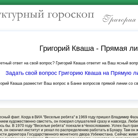
Григорий Кваша - Прямая л
етный ответ на свой вопрос? Григорий Кваша ответит на Ваш ясный вопр
Задать свой вопрос Григорию Кваша на Прямую 
горий Кваша разместит Ваш вопрос в Банке вопросов прямой линии со с
ресный факт. Когда в ВИА "Веселые ребята" в 1969 году пришел Владимир Фаз
нием художественно свистеть, он покорил слушателей сразу и навсегда. Люб
ь бы. В 1970 году "Веселые ребята" поехали в Чехословакию. Успех был гран
ся, он окончил институт и уехал по распределению работать в Бухару. Там он 
сти директора Государственного монетного двора Узбекистана. Сейчас живет 