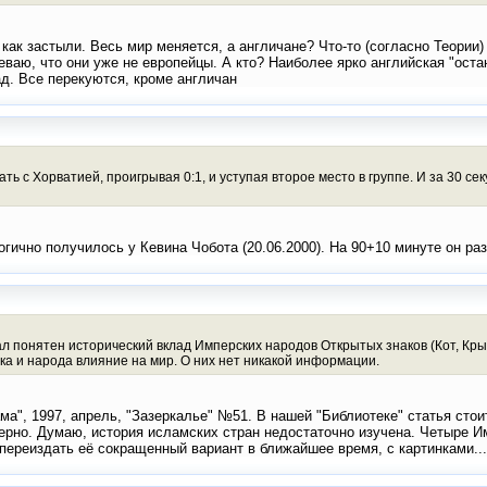
т как застыли. Весь мир меняется, а англичане? Что-то (согласно Теори
ваю, что они уже не европейцы. А кто? Наиболее ярко английская "ост
д. Все перекуются, кроме англичан
ть с Хорватией, проигрывая 0:1, и уступая второе место в группе. И за 30 се
огично получилось у Кевина Чобота (20.06.2000). На 90+10 минуте он р
 понятен исторический вклад Имперских народов Открытых знаков (Кот, Крыса,
нака и народа влияние на мир. О них нет никакой информации.
ма", 1997, апрель, "Зазеркалье" №51. В нашей "Библиотеке" статья стоит
ерно. Думаю, история исламских стран недостаточно изучена. Четыре Им
 переиздать её сокращенный вариант в ближайшее время, с картинками...