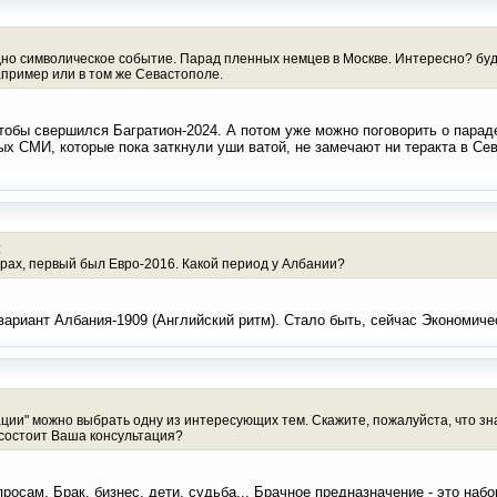
дно символическое событие. Парад пленных немцев в Москве. Интересно? буде
апример или в том же Севастополе.
 чтобы свершился Багратион-2024. А потом уже можно поговорить о пара
х СМИ, которые пока заткнули уши ватой, не замечают ни теракта в Сев
:
рах, первый был Евро-2016. Какой период у Албании?
ариант Албания-1909 (Английский ритм). Стало быть, сейчас Экономичес
ции" можно выбрать одну из интересующих тем. Скажите, пожалуйста, что зна
 состоит Ваша консультация?
осам. Брак, бизнес, дети, судьба... Брачное предназначение - это набор