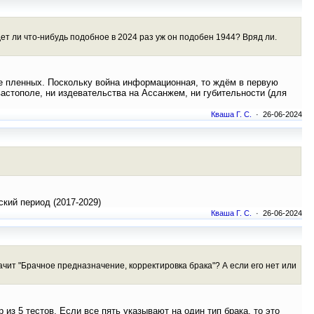
т ли что-нибудь подобное в 2024 раз уж он подобен 1944? Вряд ли.
де пленных. Поскольку война информационная, то ждём в первую
астополе, ни издевательства на Ассанжем, ни губительности (для
Кваша Г. С.
· 26-06-2024
кий период (2017-2029)
Кваша Г. С.
· 26-06-2024
чит "Брачное предназначение, корректировка брака"? А если его нет или
 из 5 тестов. Если все пять указывают на один тип брака, то это