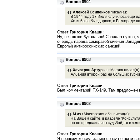
Вопрос 8904
Алексей Осипенков
писал(а):
В 1944 году 17 Июля случилось ещё о
Хотя было бы здорово, в Белгороде н
Ответ
Григория Кваши
:
Ну, не так же буквально! Сначала нужно,
очередь парада саморазоблачения Западны
Европы) антироссийских санкций.
Вопрос 8903
Хачатрян Артур
из г.Москва писал(а)
Албания второй раз на больших турни
Ответ
Григория Кваши
:
Был комментарий ПХ-149. Там предложен в
Вопрос 8902
М
из г.Московская обл. писал(а):
На Вашем сайте, в разделе "Консульта
он не предназначен судьбой, то в чем
Ответ
Григория Кваши
:
Я провожу консультацию сразу по всем вопр