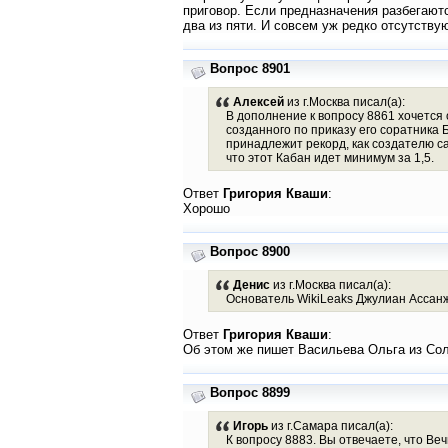
приговор. Если предназначения разбегаютс
два из пяти. И совсем уж редко отсутству
Вопрос 8901
Алексей
из г.Москва писал(а):
В дополнение к вопросу 8861 хочется 
созданного по приказу его соратника
принадлежит рекорд, как создателю са
что этот Кабан идет минимум за 1,5.
Ответ
Григория Кваши
:
Хорошо
Вопрос 8900
Денис
из г.Москва писал(а):
Основатель WikiLeaks Джулиан Ассанж
Ответ
Григория Кваши
:
Об этом же пишет Васильева Ольга из Сол
Вопрос 8899
Игорь
из г.Самара писал(а):
К вопросу 8883. Вы отвечаете, что Ве