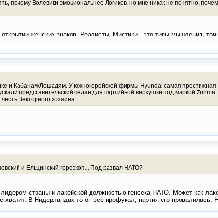
онять, почему Волевики эмоциональнее Логиков, но мне никак не понятно, по
б открытии женских знаков. Реалисты, Мистики - это типы мышления, т
ке и Кабанам/Лошадям. У южнокорейской фирмы Hyundai самая престижная мод
ускали представительский седан для партийной верхушки под маркой Zunma.
 честь Векторного хозяина.
чевский и Ельцинский гороскоп... Под развал НАТО?
 лидером страны и лакейской должностью генсека НАТО. Может как лакей
е хватит. В Нидерландах-то он всё профукал, партия его провалилась. Н