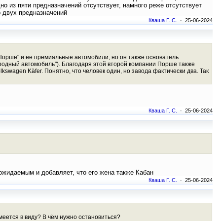
но из пяти предназначений отсутствует, намного реже отсутствует
о двух предназначений
Кваша Г. С.
· 25-06-2024
"Порше" и ее премиальные автомобили, но он также основатель
ародный автомобиль"). Благодаря этой второй компании Порше также
wagen Käfer. Понятно, что человек один, но завода фактически два. Так
Кваша Г. С.
· 25-06-2024
ожидаемым и добавляет, что его жена также Кабан
Кваша Г. С.
· 25-06-2024
имеется в виду? В чём нужно остановиться?