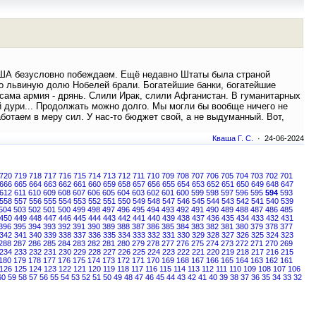
я-США безусловно побеждаем. Ещё недавно Штаты была страной
 но львиную долю Нобелей брали. Богатейшие банки, богатейшие
 сама армия - дрянь. Слили Ирак, слили Афганистан. В гуманитарных
 дури... Продолжать можно долго. Мы могли бы вообще ничего не
аботаем в меру сил. У нас-то бюджет свой, а не выдуманный. Вот,
Кваша Г. С.
· 24-06-2024
720
719
718
717
716
715
714
713
712
711
710
709
708
707
706
705
704
703
702
701
666
665
664
663
662
661
660
659
658
657
656
655
654
653
652
651
650
649
648
647
612
611
610
609
608
607
606
605
604
603
602
601
600
599
598
597
596
595
594
593
558
557
556
555
554
553
552
551
550
549
548
547
546
545
544
543
542
541
540
539
504
503
502
501
500
499
498
497
496
495
494
493
492
491
490
489
488
487
486
485
450
449
448
447
446
445
444
443
442
441
440
439
438
437
436
435
434
433
432
431
396
395
394
393
392
391
390
389
388
387
386
385
384
383
382
381
380
379
378
377
342
341
340
339
338
337
336
335
334
333
332
331
330
329
328
327
326
325
324
323
288
287
286
285
284
283
282
281
280
279
278
277
276
275
274
273
272
271
270
269
234
233
232
231
230
229
228
227
226
225
224
223
222
221
220
219
218
217
216
215
180
179
178
177
176
175
174
173
172
171
170
169
168
167
166
165
164
163
162
161
126
125
124
123
122
121
120
119
118
117
116
115
114
113
112
111
110
109
108
107
106
60
59
58
57
56
55
54
53
52
51
50
49
48
47
46
45
44
43
42
41
40
39
38
37
36
35
34
33
32