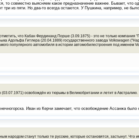
я, то совместно выясняем какое предназначение важнее. Бывает, что од
ют три из пяти. Но два-то всегда остаются. У Пушкина, например, не был
отметить, что Кабан Фердинанд Порше (3.09.1875) - это не только компания 
 Быка Адольфа Гитлера (20.04.1889) государственного завода Volkswagen ("Н
мого популярного автомобиля в истории автомобилестроения под именем Volks
 (03.07.1971) освобождён из тюрьмы в Великобритании и летит в Австралию.
нечногорска. Иван из Керчи замечает, что освобождение Ассанжа было 
чным народом станут только те русские, которые остановятся, застынут. Что 