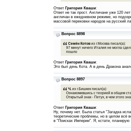
Ответ
Григория Кваши
:
Ответ не так прост. Англичане уже 120 ле
англичан в ежедневном режиме, но подозре
массовой перековки народов на русский ла
Вопрос 8898
Семён Котов
из г.Москва писал(а):
97 минут ничего Италия не могла сдела
пошло
Ответ
Григория Кваши
:
Это был день Кота. А в день Дракона анал
Вопрос 8897
Ч.
из г.Бишкек писал(а):
Ознакомившись с теорией в общем стал
Открытый знак - Петух, в чем этого з
Ответ
Григория Кваши
:
Ну, почему нет. Была статья "Загадка исла
теоретические проблемы, но в целом всё в
в "Поисках Империи". Я, кстати, планирую