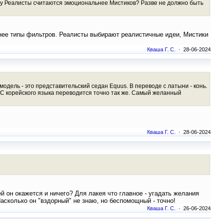
чему Реалисты считаются эмоциональнее Мистиков? Разве не должно быть
очнее типы фильтров. Реалисты выбирают реалистичные идеи, Мистики
Кваша Г. С.
· 28-06-2024
ель - это представительский седан Equus. В переводе с латыни - конь.
 С корейского языка переводится точно так же. Самый желанный
Кваша Г. С.
· 28-06-2024
 он окажется и ничего? Для лакея что главное - угадать желания
асколько он "вздорный" не знаю, но беспомощный - точно!
Кваша Г. С.
· 26-06-2024