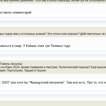
е внутреннее давление. Поэтому и уехал навсегда, несмотря на популярност
Поставлю комментарий
ых годов чем у остальных знаков? Это плохо или хорошо? Действительно ли н
ываться в пиар. У Кабана тоже три Теневых года
.Гомель писал(а):
ф на Евро-2024, кроме Германии и Австрии, Политический период? Ещё вышли
ия, Португалия, Турция и Грузия.
 - 2023" или хотя бы "Французский метроном". Там всё есть. Про то, что