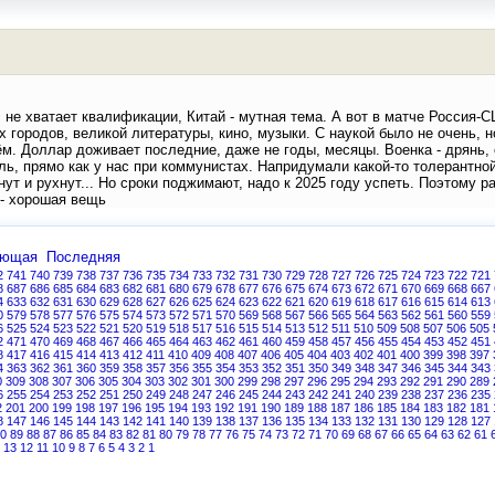
, не хватает квалификации, Китай - мутная тема. А вот в матче Росси
 городов, великой литературы, кино, музыки. С наукой было не очень,
ём. Доллар доживает последние, даже не годы, месяцы. Военка - дрянь,
, прямо как у нас при коммунистах. Напридумали какой-то толерантной
ут и рухнут... Но сроки поджимают, надо к 2025 году успеть. Поэтому р
- хорошая вещь
ующая
Последняя
2
741
740
739
738
737
736
735
734
733
732
731
730
729
728
727
726
725
724
723
722
721
8
687
686
685
684
683
682
681
680
679
678
677
676
675
674
673
672
671
670
669
668
667
4
633
632
631
630
629
628
627
626
625
624
623
622
621
620
619
618
617
616
615
614
613
0
579
578
577
576
575
574
573
572
571
570
569
568
567
566
565
564
563
562
561
560
559
6
525
524
523
522
521
520
519
518
517
516
515
514
513
512
511
510
509
508
507
506
505
2
471
470
469
468
467
466
465
464
463
462
461
460
459
458
457
456
455
454
453
452
451
8
417
416
415
414
413
412
411
410
409
408
407
406
405
404
403
402
401
400
399
398
397
4
363
362
361
360
359
358
357
356
355
354
353
352
351
350
349
348
347
346
345
344
343
0
309
308
307
306
305
304
303
302
301
300
299
298
297
296
295
294
293
292
291
290
289
6
255
254
253
252
251
250
249
248
247
246
245
244
243
242
241
240
239
238
237
236
235
2
201
200
199
198
197
196
195
194
193
192
191
190
189
188
187
186
185
184
183
182
181
8
147
146
145
144
143
142
141
140
139
138
137
136
135
134
133
132
131
130
129
128
127
0
89
88
87
86
85
84
83
82
81
80
79
78
77
76
75
74
73
72
71
70
69
68
67
66
65
64
63
62
61
13
12
11
10
9
8
7
6
5
4
3
2
1