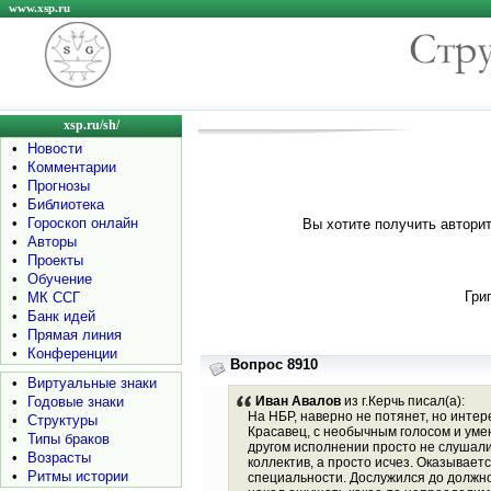
www.xsp.ru
xsp.ru/sh/
•
Новости
•
Комментарии
•
Прогнозы
•
Библиотека
•
Гороскоп онлайн
Вы хотите получить авторит
•
Авторы
•
Проекты
•
Обучение
Гри
•
МК ССГ
•
Банк идей
•
Прямая линия
•
Конференции
Вопрос 8910
•
Виртуальные знаки
•
Годовые знаки
Иван Авалов
из г.Керчь писал(а):
На НБР, наверно не потянет, но инте
•
Структуры
Красавец, с необычным голосом и уме
•
Типы браков
другом исполнении просто не слушалис
•
Возрасты
коллектив, а просто исчез. Оказывает
•
Ритмы истории
специальности. Дослужился до должно