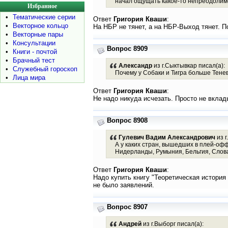
начал ощущать какое-то непреодолимо
Избранное
•
Тематические серии
Ответ
Григория Кваши
:
•
Векторное кольцо
На НБР не тянет, а на НБР-Выход тянет. 
•
Векторные пары
•
Консультации
Вопрос 8909
•
Книги - почтой
•
Брачный тест
Александр
из г.Сыктывкар писал(а):
•
Служебный гороскоп
Почему у Cобаки и Тигра больше Тенев
•
Лица мира
Ответ
Григория Кваши
:
Не надо никуда исчезать. Просто не вклад
Вопрос 8908
Гулевич Вадим Александрович
из г
А у каких стран, вышедших в плей-оф
Нидерланды, Румыния, Бельгия, Словак
Ответ
Григория Кваши
:
Надо купить книгу "Теоретическая история
не было заявлений.
Вопрос 8907
Андрей
из г.Выборг писал(а):