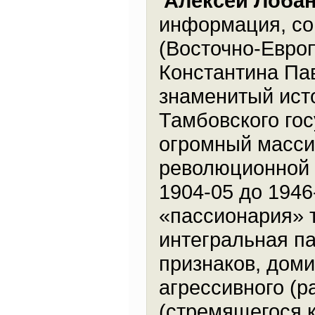
Алексей Лоба
информация, со
(Восточно-Европ
Константина Па
знаменитый ист
Тамбовского го
огромный масси
революционной ф
1904-05 до 1946
«пассионария» 
интегральная 
признаков, дом
агрессивного (р
(стремящегося 