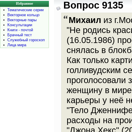
Вопрос 9135
Избранное
•
Тематические серии
•
Векторное кольцо
Михаил
из г.Мо
•
Векторные пары
•
Консультации
"Не родись крас
•
Книги - почтой
•
Брачный тест
(16.05.1986) пр
•
Служебный гороскоп
•
Лица мира
снялась в блокб
Как только кар
голливудским с
проголосовали з
женщину в мире"
карьеры у неё 
"Тело Дженнифе
расходы на прои
"Джона Хекс" (2