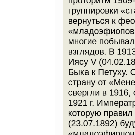
проторитм 1909-
группировки «с
вернуться к фе
«младоэфиопов»
многие побывали
взглядов. В 19
Иясу V (04.02.1
Быка к Петуху. 
страну от «Мене
свергли в 1916,
1921 г. Императ
которую правил
(23.07.1892) бу
«младоэфиопов»