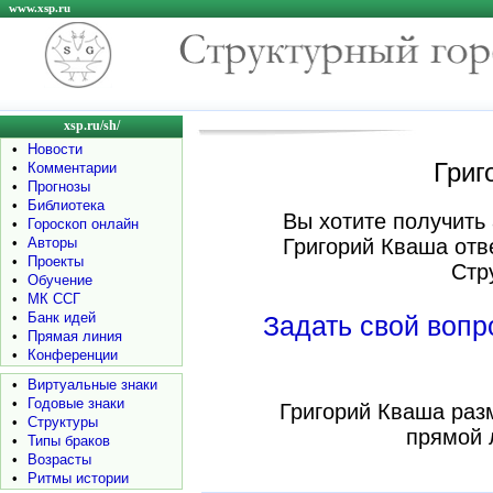
www.xsp.ru
xsp.ru/sh/
•
Новости
Григ
•
Комментарии
•
Прогнозы
•
Библиотека
Вы хотите получить 
•
Гороскоп онлайн
•
Авторы
Григорий Кваша отв
•
Проекты
Стр
•
Обучение
•
МК ССГ
•
Банк идей
Задать свой воп
•
Прямая линия
•
Конференции
•
Виртуальные знаки
•
Годовые знаки
Григорий Кваша раз
•
Структуры
прямой 
•
Типы браков
•
Возрасты
•
Ритмы истории