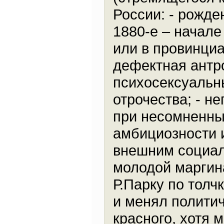
России: - рожде
1880-е – начале 
или в провинциа
дефектная антр
психосексуальн
отрочества; - н
при несомненны
амбициозности 
внешним социал
молодой маргин
Р.Парку по толч
и менял полити
красного, хотя 