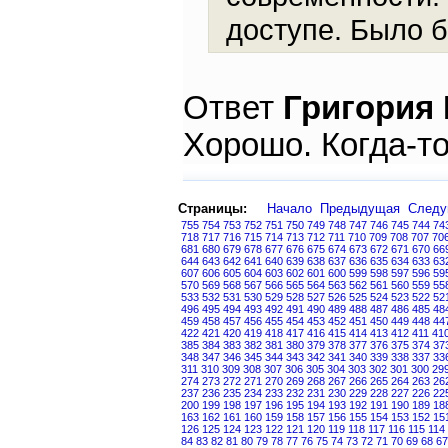
доступе. Было б
Ответ
Григория
Хорошо. Когда-то
Страницы:
Начало
Предыдущая
След
755
754
753
752
751
750
749
748
747
746
745
744
74
718
717
716
715
714
713
712
711
710
709
708
707
70
681
680
679
678
677
676
675
674
673
672
671
670
66
644
643
642
641
640
639
638
637
636
635
634
633
63
607
606
605
604
603
602
601
600
599
598
597
596
59
570
569
568
567
566
565
564
563
562
561
560
559
55
533
532
531
530
529
528
527
526
525
524
523
522
52
496
495
494
493
492
491
490
489
488
487
486
485
48
459
458
457
456
455
454
453
452
451
450
449
448
44
422
421
420
419
418
417
416
415
414
413
412
411
41
385
384
383
382
381
380
379
378
377
376
375
374
37
348
347
346
345
344
343
342
341
340
339
338
337
33
311
310
309
308
307
306
305
304
303
302
301
300
29
274
273
272
271
270
269
268
267
266
265
264
263
26
237
236
235
234
233
232
231
230
229
228
227
226
22
200
199
198
197
196
195
194
193
192
191
190
189
18
163
162
161
160
159
158
157
156
155
154
153
152
15
126
125
124
123
122
121
120
119
118
117
116
115
114
84
83
82
81
80
79
78
77
76
75
74
73
72
71
70
69
68
67