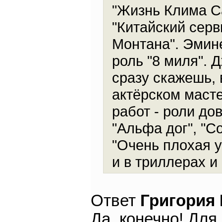
"Жизнь Клима Са
"Китайский серв
Монтана". Эмин
роль "8 миля". 
сразу скажешь, 
актёрском масте
работ - роли до
"Альфа дог", "С
"Очень плохая у
и в триллерах и
Ответ
Григория
Да, конечно! Для