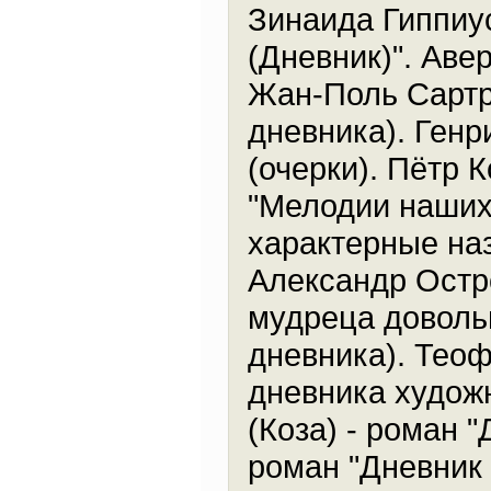
Зинаида Гиппиус
(Дневник)". Аве
Жан-Поль Сартр 
дневника). Генр
(очерки). Пётр К
"Мелодии наших 
характерные наз
Александр Остро
мудреца доволь
дневника). Теофи
дневника худож
(Коза) - роман 
роман "Дневник 