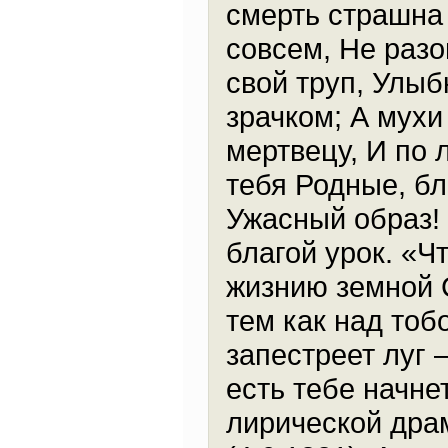
смерть страшна 
совсем, Не раз
свой труп, Улыб
зрачком; А мухи
мертвецу, И по 
тебя Родные, бл
Ужасный образ! К
благой урок. «Ч
жизнию земной 
тем как над тоб
запестреет луг 
есть тебе начне
лирической дра