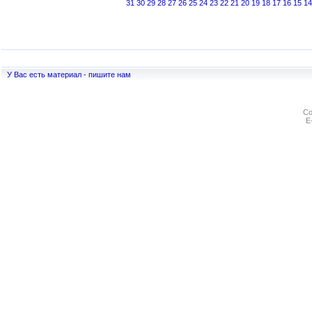
31
30
29
28
27
26
25
24
23
22
21
20
19
18
17
16
15
14
У Вас есть материал - пишите нам
Co
E