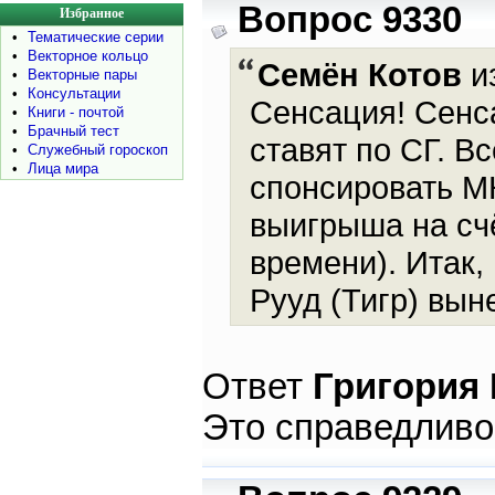
Вопрос 9330
Избранное
•
Тематические серии
•
Векторное кольцо
Семён Котов
из
•
Векторные пары
•
Консультации
Сенсация! Сенса
•
Книги - почтой
•
Брачный тест
ставят по СГ. В
•
Служебный гороскоп
•
Лица мира
спонсировать МК
выигрыша на счё
времени). Итак,
Рууд (Тигр) вын
Ответ
Григория
Это справедливо