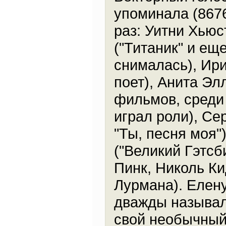
упоминала (8676
раз: Уитни Хьюс
("Титаник" и ещ
снималась), Ири
поет), Анита Эл
фильмов, среди 
играл роли), Се
"Ты, песня моя"
("Великий Гэтсб
Пинк, Николь Ки
Лурмана). Елену
дважды называл
свой необычный