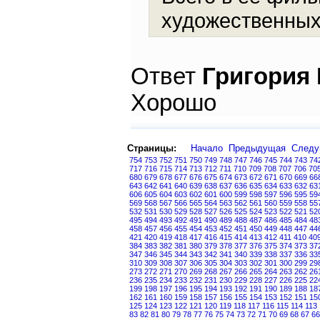
художественных
Ответ
Григория
Хорошо
Страницы:
Начало
Предыдущая
След
754
753
752
751
750
749
748
747
746
745
744
743
74
717
716
715
714
713
712
711
710
709
708
707
706
70
680
679
678
677
676
675
674
673
672
671
670
669
66
643
642
641
640
639
638
637
636
635
634
633
632
63
606
605
604
603
602
601
600
599
598
597
596
595
59
569
568
567
566
565
564
563
562
561
560
559
558
55
532
531
530
529
528
527
526
525
524
523
522
521
52
495
494
493
492
491
490
489
488
487
486
485
484
48
458
457
456
455
454
453
452
451
450
449
448
447
44
421
420
419
418
417
416
415
414
413
412
411
410
40
384
383
382
381
380
379
378
377
376
375
374
373
37
347
346
345
344
343
342
341
340
339
338
337
336
33
310
309
308
307
306
305
304
303
302
301
300
299
29
273
272
271
270
269
268
267
266
265
264
263
262
26
236
235
234
233
232
231
230
229
228
227
226
225
22
199
198
197
196
195
194
193
192
191
190
189
188
18
162
161
160
159
158
157
156
155
154
153
152
151
15
125
124
123
122
121
120
119
118
117
116
115
114
113
83
82
81
80
79
78
77
76
75
74
73
72
71
70
69
68
67
66