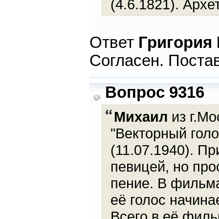
(4.6.1821). Арх
Ответ
Григория
Согласен. Поста
Вопрос 9316
Михаил
из г.Мо
"Векторный голо
(11.07.1940). П
певицей, но про
пение. В фильм
её голос начина
Всего в её филь