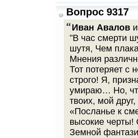
Вопрос 9317
Иван Авалов
и
"В час смерти 
шутя, Чем плакат
Мнения различны
Тот потеряет с 
строго! Я, приз
умираю… Но, что
твоих, мой друг
«Посланье к см
высокие черты! 
Земной фантази