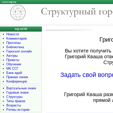
www.xsp.ru
xsp.ru/sh/
•
Новости
Григ
•
Комментарии
•
Прогнозы
•
Библиотека
Вы хотите получить 
•
Гороскоп онлайн
•
Авторы
Григорий Кваша отв
•
Проекты
Стр
•
Обучение
•
МК ССГ
•
Банк идей
Задать свой воп
•
Прямая линия
•
Конференции
•
Виртуальные знаки
•
Годовые знаки
Григорий Кваша раз
•
Структуры
прямой 
•
Типы браков
•
Возрасты
•
Ритмы истории