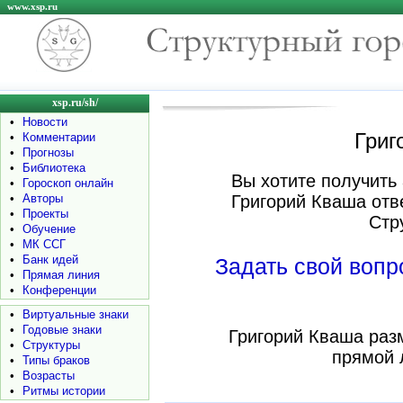
www.xsp.ru
xsp.ru/sh/
•
Новости
Григ
•
Комментарии
•
Прогнозы
•
Библиотека
Вы хотите получить 
•
Гороскоп онлайн
•
Авторы
Григорий Кваша отв
•
Проекты
Стр
•
Обучение
•
МК ССГ
•
Банк идей
Задать свой воп
•
Прямая линия
•
Конференции
•
Виртуальные знаки
•
Годовые знаки
Григорий Кваша раз
•
Структуры
прямой 
•
Типы браков
•
Возрасты
•
Ритмы истории