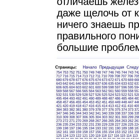
отличаешь железо
даже щелочь от 
ничего знаешь пр
правильного пон
большие пробле
Страницы:
Начало
Предыдущая
След
754
753
752
751
750
749
748
747
746
745
744
743
74
717
716
715
714
713
712
711
710
709
708
707
706
70
680
679
678
677
676
675
674
673
672
671
670
669
66
643
642
641
640
639
638
637
636
635
634
633
632
63
606
605
604
603
602
601
600
599
598
597
596
595
59
569
568
567
566
565
564
563
562
561
560
559
558
55
532
531
530
529
528
527
526
525
524
523
522
521
52
495
494
493
492
491
490
489
488
487
486
485
484
48
458
457
456
455
454
453
452
451
450
449
448
447
44
421
420
419
418
417
416
415
414
413
412
411
410
40
384
383
382
381
380
379
378
377
376
375
374
373
37
347
346
345
344
343
342
341
340
339
338
337
336
33
310
309
308
307
306
305
304
303
302
301
300
299
29
273
272
271
270
269
268
267
266
265
264
263
262
26
236
235
234
233
232
231
230
229
228
227
226
225
22
199
198
197
196
195
194
193
192
191
190
189
188
18
162
161
160
159
158
157
156
155
154
153
152
151
15
125
124
123
122
121
120
119
118
117
116
115
114
113