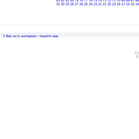
83
82
81
80
79
78
77
76
75
74
73
72
71
70
69
68
67
66
31
30
29
28
27
26
25
24
23
22
21
20
19
18
17
16
15
14
У Вас есть материал - пишите нам
Co
E