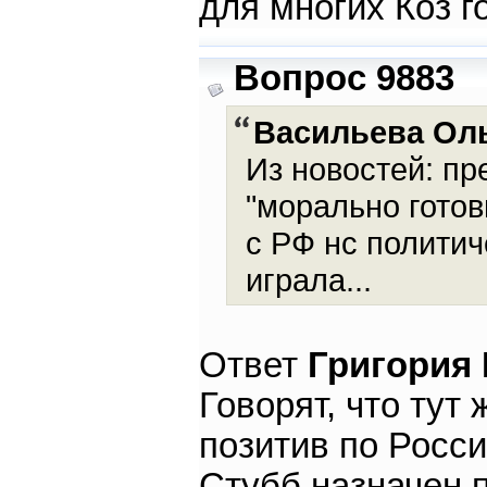
для многих Коз г
Вопрос 9883
Васильева Ол
Из новостей: п
"морально гото
с РФ нс политич
играла...
Ответ
Григория
Говорят, что ту
позитив по Росси
Стубб назначен 