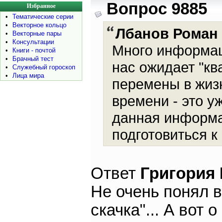
Вопрос 9885
Избранное
•
Тематические серии
•
Векторное кольцо
Лбанов Роман
•
Векторные пары
•
Консультации
Много информац
•
Книги - почтой
•
Брачный тест
нас ожидает "кв
•
Служебный гороскоп
•
Лица мира
перемены в жиз
времени - это у
данная информац
подготовиться 
Ответ
Григория
Не очень понял в
скачка"... А вот