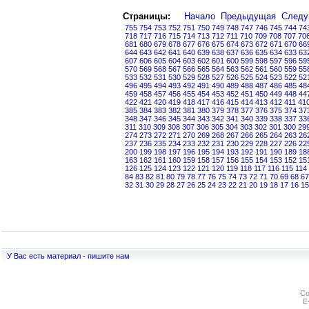
Страницы:
Начало
Предыдущая
След
755
754
753
752
751
750
749
748
747
746
745
744
74
718
717
716
715
714
713
712
711
710
709
708
707
70
681
680
679
678
677
676
675
674
673
672
671
670
66
644
643
642
641
640
639
638
637
636
635
634
633
63
607
606
605
604
603
602
601
600
599
598
597
596
59
570
569
568
567
566
565
564
563
562
561
560
559
55
533
532
531
530
529
528
527
526
525
524
523
522
52
496
495
494
493
492
491
490
489
488
487
486
485
48
459
458
457
456
455
454
453
452
451
450
449
448
44
422
421
420
419
418
417
416
415
414
413
412
411
41
385
384
383
382
381
380
379
378
377
376
375
374
37
348
347
346
345
344
343
342
341
340
339
338
337
33
311
310
309
308
307
306
305
304
303
302
301
300
29
274
273
272
271
270
269
268
267
266
265
264
263
26
237
236
235
234
233
232
231
230
229
228
227
226
22
200
199
198
197
196
195
194
193
192
191
190
189
18
163
162
161
160
159
158
157
156
155
154
153
152
15
126
125
124
123
122
121
120
119
118
117
116
115
114
84
83
82
81
80
79
78
77
76
75
74
73
72
71
70
69
68
67
32
31
30
29
28
27
26
25
24
23
22
21
20
19
18
17
16
15
У Вас есть материал - пишите нам
Co
E