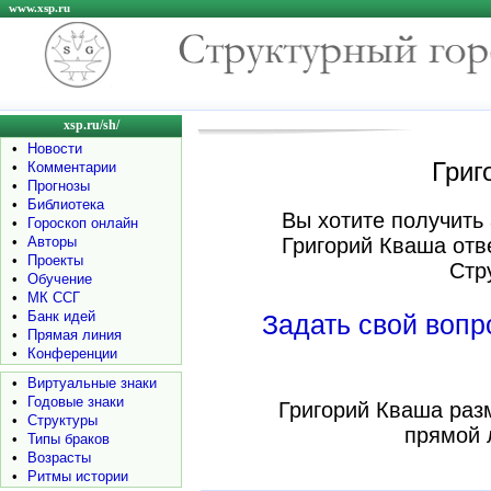
www.xsp.ru
xsp.ru/sh/
•
Новости
Григ
•
Комментарии
•
Прогнозы
•
Библиотека
Вы хотите получить 
•
Гороскоп онлайн
•
Авторы
Григорий Кваша отв
•
Проекты
Стр
•
Обучение
•
МК ССГ
•
Банк идей
Задать свой воп
•
Прямая линия
•
Конференции
•
Виртуальные знаки
•
Годовые знаки
Григорий Кваша раз
•
Структуры
прямой 
•
Типы браков
•
Возрасты
•
Ритмы истории