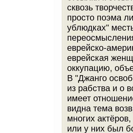
сквозь творчест
просто поэма л
ублюдках" мест
переосмысления
еврейско-амери
еврейская женщ
оккупацию, объ
В "Джанго осво
из рабства и о в
имеет отношени
видна тема воз
многих актёров,
или у них был б