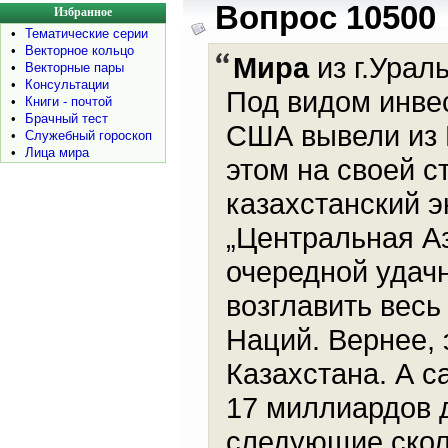
Вопрос 10500
Избранное
•
Тематические серии
•
Векторное кольцо
Мира
из г.Ураль
•
Векторные пары
•
Консультации
Под видом инве
•
Книги - почтой
•
Брачный тест
США вывели из 
•
Служебный гороскоп
•
Лица мира
этом на своей с
казахстанский 
„Центральная А
очередной удачн
возглавить вес
Наций. Вернее, 
Казахстана. А 
17 миллиардов 
следующие сколь