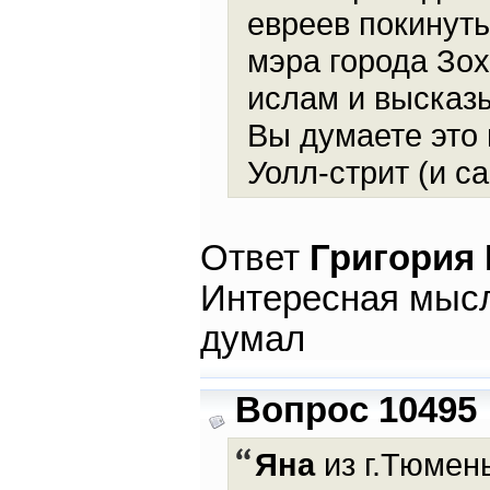
евреев покинут
мэра города Зо
ислам и высказ
Вы думаете это
Уолл-стрит (и с
Ответ
Григория
Интересная мысль
думал
Вопрос 10495
Яна
из г.Тюмень