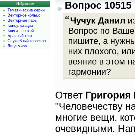
Вопрос 10515
Избранное
•
Тематические серии
•
Векторное кольцо
Чучук Данил
из
•
Векторные пары
•
Консультации
Вопрос по Вашей
•
Книги - почтой
•
Брачный тест
пишите, а нужны
•
Служебный гороскоп
•
Лица мира
них плохого, ил
веяние в этом н
гармонии?
Ответ
Григория
"Человечеству на
многие вещи, ко
очевидными. Нап