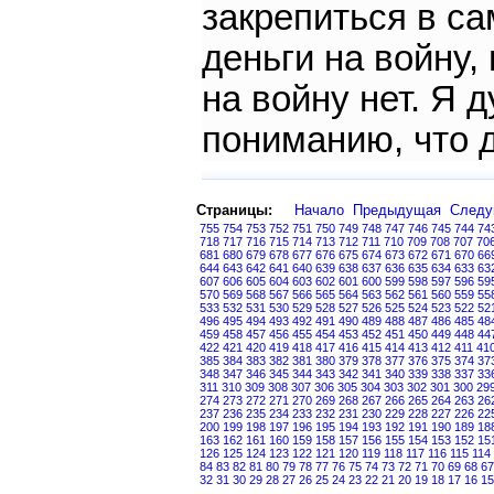
закрепиться в с
деньги на войну,
на войну нет. Я 
пониманию, что д
Страницы:
Начало
Предыдущая
След
755
754
753
752
751
750
749
748
747
746
745
744
74
718
717
716
715
714
713
712
711
710
709
708
707
70
681
680
679
678
677
676
675
674
673
672
671
670
66
644
643
642
641
640
639
638
637
636
635
634
633
63
607
606
605
604
603
602
601
600
599
598
597
596
59
570
569
568
567
566
565
564
563
562
561
560
559
55
533
532
531
530
529
528
527
526
525
524
523
522
52
496
495
494
493
492
491
490
489
488
487
486
485
48
459
458
457
456
455
454
453
452
451
450
449
448
44
422
421
420
419
418
417
416
415
414
413
412
411
41
385
384
383
382
381
380
379
378
377
376
375
374
37
348
347
346
345
344
343
342
341
340
339
338
337
33
311
310
309
308
307
306
305
304
303
302
301
300
29
274
273
272
271
270
269
268
267
266
265
264
263
26
237
236
235
234
233
232
231
230
229
228
227
226
22
200
199
198
197
196
195
194
193
192
191
190
189
18
163
162
161
160
159
158
157
156
155
154
153
152
15
126
125
124
123
122
121
120
119
118
117
116
115
114
84
83
82
81
80
79
78
77
76
75
74
73
72
71
70
69
68
67
32
31
30
29
28
27
26
25
24
23
22
21
20
19
18
17
16
15