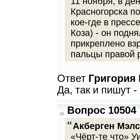
11 ноября, в де
Красногорска по
кое-где в пресс
Коза) - он подн
прикреплено взр
пальцы правой 
Ответ
Григория
Да, так и пишут -
Вопрос 10504
Акберген Мэлс
«Чёрт-те что» У