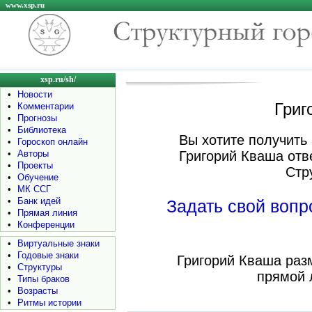
www.xsp.ru
xsp.ru/sh/
•
Новости
Григ
•
Комментарии
•
Прогнозы
•
Библиотека
Вы хотите получить 
•
Гороскоп онлайн
•
Авторы
Григорий Кваша отв
•
Проекты
Стр
•
Обучение
•
МК ССГ
•
Банк идей
Задать свой воп
•
Прямая линия
•
Конференции
•
Виртуальные знаки
•
Годовые знаки
Григорий Кваша раз
•
Структуры
прямой 
•
Типы браков
•
Возрасты
•
Ритмы истории