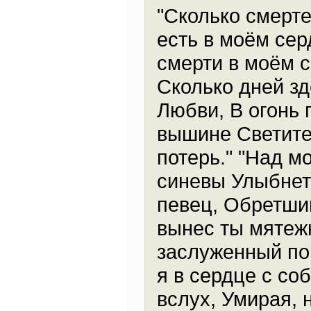
"Сколько смерте
есть в моём се
смерти в моём с
Сколько дней зд
Любви, В огонь 
вышине Светите 
потерь." "Над м
синевы Улыбнет
певец, Обретший
вынес ты мятеж
заслуженный пок
я в сердце с со
вслух, Умирая, 