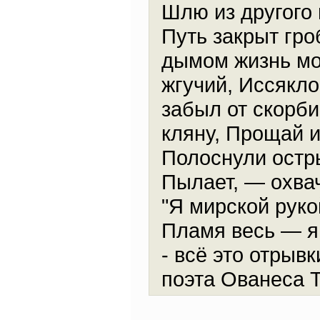
Шлю из другого 
Путь закрыт гро
дымом жизнь мо
жгучий, Иссякло
забыл от скорби
кляну, Прощай и
Полоснули остр
Пылает, — охвач
"Я мирской руко
Пламя весь — я 
- всё это отрыв
поэта Ованеса Т