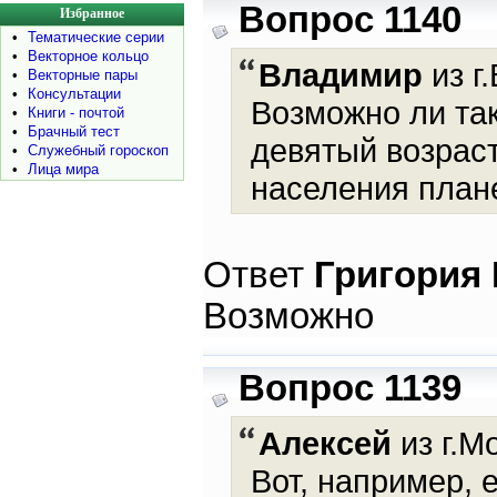
Вопрос 1140
Избранное
•
Тематические серии
•
Векторное кольцо
Владимир
из г
•
Векторные пары
•
Консультации
Возможно ли так
•
Книги - почтой
•
Брачный тест
девятый возраст
•
Служебный гороскоп
•
Лица мира
населения план
Ответ
Григория
Возможно
Вопрос 1139
Алексей
из г.М
Вот, например, 