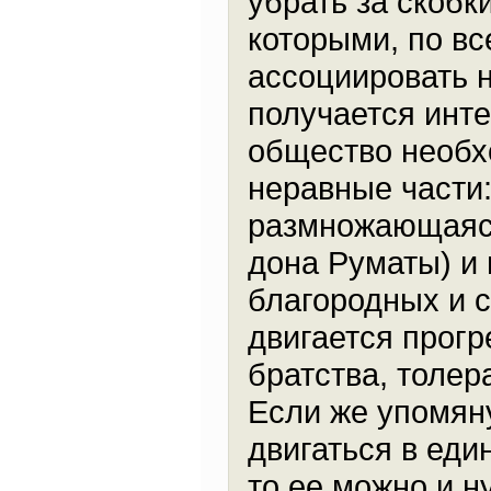
убрать за скобк
которыми, по вс
ассоциировать н
получается инте
общество необх
неравные части
размножающаяся
дона Руматы) и
благородных и с
двигается прогр
братства, толер
Если же упомян
двигаться в ед
то ее можно и н