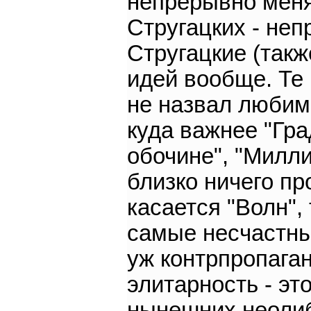
непрерывно меня
Стругацких - неп
Стругацкие (такж
идей вообще. Те 
не назвал любим
куда важнее "Гра
обочине", "Милли
близко ничего пр
касается "Волн", 
самые несчастные
уж контрпропаган
элитарность - эт
нынешних неолиб