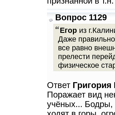
признанной в т.н
Вопрос 1129
Егор
из г.Калин
Даже правильно
все равно внешн
прелести перейд
физическое ста
Ответ
Григория
Поражает вид нек
учёных... Бодры,
ходят в горы, ог