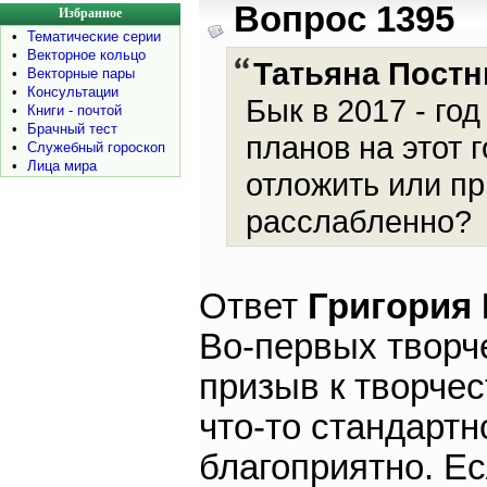
Вопрос 1395
Избранное
•
Тематические серии
•
Векторное кольцо
Татьяна Постн
•
Векторные пары
•
Консультации
Бык в 2017 - го
•
Книги - почтой
•
Брачный тест
планов на этот г
•
Служебный гороскоп
•
Лица мира
отложить или пр
расслабленно?
Ответ
Григория
Во-первых творче
призыв к творчес
что-то стандартн
благоприятно. Ес