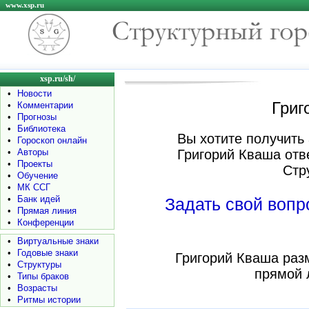
www.xsp.ru
xsp.ru/sh/
•
Новости
Григ
•
Комментарии
•
Прогнозы
•
Библиотека
Вы хотите получить 
•
Гороскоп онлайн
•
Авторы
Григорий Кваша отв
•
Проекты
Стр
•
Обучение
•
МК ССГ
•
Банк идей
Задать свой воп
•
Прямая линия
•
Конференции
•
Виртуальные знаки
•
Годовые знаки
Григорий Кваша раз
•
Структуры
прямой 
•
Типы браков
•
Возрасты
•
Ритмы истории