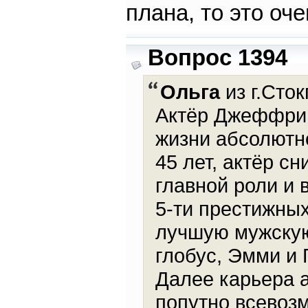
плана, то это оч
Вопрос 1394
Ольга
из г.Сто
Актёр Джеффри 
жизни абсолютно
45 лет, актёр сн
главной роли и 
5-ти престижны
лучшую мужскую
глобус, Эмми и
Далее карьера а
попутно всевоз