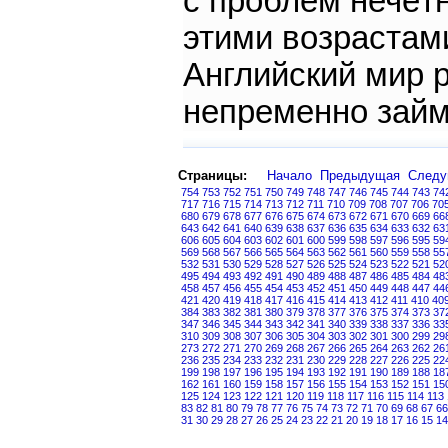
с проблем нечётн
этими возрастам
Английский мир р
непременно займ
Страницы:
Начало
Предыдущая
След
754
753
752
751
750
749
748
747
746
745
744
743
74
717
716
715
714
713
712
711
710
709
708
707
706
70
680
679
678
677
676
675
674
673
672
671
670
669
66
643
642
641
640
639
638
637
636
635
634
633
632
63
606
605
604
603
602
601
600
599
598
597
596
595
59
569
568
567
566
565
564
563
562
561
560
559
558
55
532
531
530
529
528
527
526
525
524
523
522
521
52
495
494
493
492
491
490
489
488
487
486
485
484
48
458
457
456
455
454
453
452
451
450
449
448
447
44
421
420
419
418
417
416
415
414
413
412
411
410
40
384
383
382
381
380
379
378
377
376
375
374
373
37
347
346
345
344
343
342
341
340
339
338
337
336
33
310
309
308
307
306
305
304
303
302
301
300
299
29
273
272
271
270
269
268
267
266
265
264
263
262
26
236
235
234
233
232
231
230
229
228
227
226
225
22
199
198
197
196
195
194
193
192
191
190
189
188
18
162
161
160
159
158
157
156
155
154
153
152
151
15
125
124
123
122
121
120
119
118
117
116
115
114
113
83
82
81
80
79
78
77
76
75
74
73
72
71
70
69
68
67
66
31
30
29
28
27
26
25
24
23
22
21
20
19
18
17
16
15
14