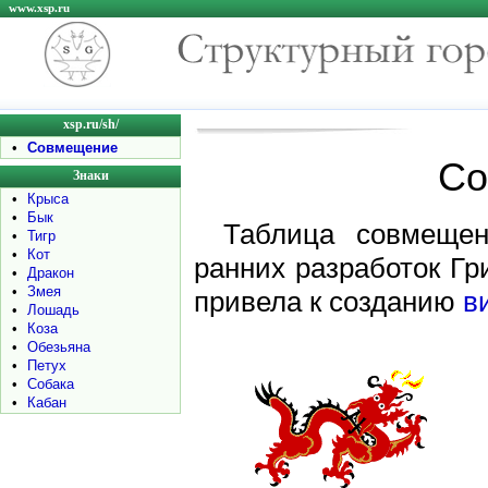
www.xsp.ru
xsp.ru/sh/
•
Совмещение
Со
Знаки
•
Крыса
•
Бык
Таблица совмещен
•
Тигр
•
Кот
ранних разработок Гр
•
Дракон
•
Змея
привела к созданию
в
•
Лошадь
•
Коза
•
Обезьяна
•
Петух
•
Собака
•
Кабан