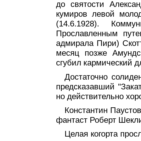
до святости Алексан
кумиров левой молод
(14.6.1928). Комму
Прославленным путе
адмирала Пири) Скотт
месяц позже Амундсе
сгубил кармический д
Достаточно солиде
предсказавший "Зака
но действительно хор
Константин Паустов
фантаст Роберт Шекли 
Целая когорта прос