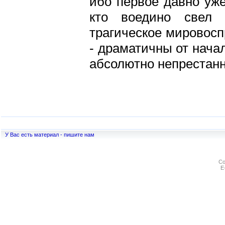
ибо первое давно уже
кто воедино свел 
трагическое мировоспр
- драматичны от начал
абсолютно непрестанна
У Вас есть материал - пишите нам
Co
E