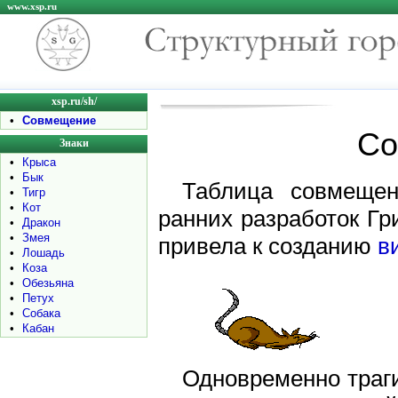
www.xsp.ru
xsp.ru/sh/
•
Совмещение
Со
Знаки
•
Крыса
•
Бык
Таблица совмещен
•
Тигр
•
Кот
ранних разработок Гр
•
Дракон
•
Змея
привела к созданию
в
•
Лошадь
•
Коза
•
Обезьяна
•
Петух
•
Собака
•
Кабан
Одновременно траги