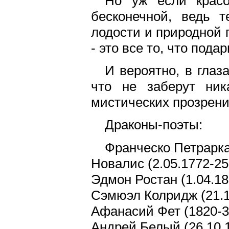
Но уж если красо
бесконечной, ведь 
лодости и природной 
- это все то, что под
И вероятно, в глаз
что не заберут ник
мистических прозрени
Драконы-поэты:
Франческо Петрарка 
Новалис (2.05.1772-25
Эдмон Ростан (1.04.18
Сэмюэл Колридж (21.1
Афанасий Фет (1820-3
Андрей Белый (26.10.1