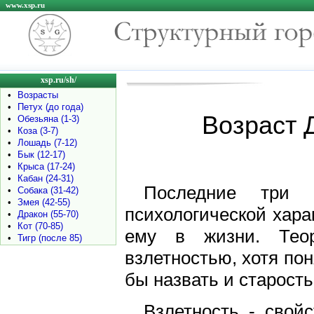
www.xsp.ru
xsp.ru/sh/
•
Возрасты
•
Петух (до года)
Возраст Д
•
Обезьяна (1-3)
•
Коза (3-7)
•
Лошадь (7-12)
•
Бык (12-17)
•
Крыса (17-24)
•
Кабан (24-31)
Последние три 
•
Собака (31-42)
•
Змея (42-55)
психологической хара
•
Дракон (55-70)
•
Кот (70-85)
ему в жизни. Теор
•
Тигр (после 85)
взлетностью, хотя по
бы назвать и старость
Взлетность - свой