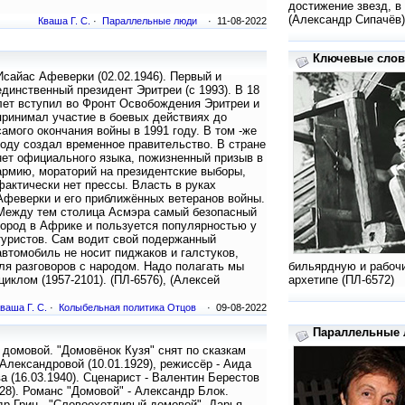
достижение звезд, в
(Александр Сипачёв)
Кваша Г. С.
·
Параллельные люди
· 11-08-2022
Ключевые слова
Исайас Афеверки (02.02.1946). Первый и
единственный президент Эритреи (с 1993). В 18
лет вступил во Фронт Освобождения Эритреи и
принимал участие в боевых действиях до
самого окончания войны в 1991 году. В том -же
году создал временное правительство. В стране
нет официального языка, пожизненный призыв в
армию, мораторий на президентские выборы,
фактически нет прессы. Власть в руках
Афеверки и его приближённых ветеранов войны.
Между тем столица Асмэра самый безопасный
город в Африке и пользуется популярностью у
туристов. Сам водит свой подержанный
автомобиль не носит пиджаков и галстуков,
я разговоров с народом. Надо полагать мы
бильярдную и рабочи
циклом (1957-2101). (ПЛ-6576), (Алексей
архетипе (ПЛ-6572)
ваша Г. С.
·
Колыбельная политика Отцов
· 09-08-2022
Параллельные л
 домовой. "Домовёнок Кузя" снят по сказкам
Александровой (10.01.1929), режиссёр - Аида
а (16.03.1940). Сценарист - Валентин Берестов
928). Романс "Домовой" - Александр Блок.
р Грин - "Словоохотливый домовой". Дарья