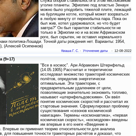
служа опорой стабильности в этом неспокойном
уголке планеты. Эфиопию под властью Зенауи
можно было уподобить тяжелой плите, лежащей
на бурлящем котле, который может взорваться
в любую минуту от переизбытка пара. Пока он
был жив, котел удерживался, но что будет
завтра?" Он был гарантом стабильности не
только в Эфиопии но и на всем Африканском
роге, был скрытен, не оставил нормального
наки политика-Лошади. Точной даты рождения нет. Варианты: 1954,
8), (Алексей Осипенков)
Кваша Г. С.
·
Уточнение даты
· 12-08-2022
 (9+17)
"Все в космос". Ари Абрамович Штернфельд
(14.05.1905) Рассчитал и теоретически
исследовал множество траекторий космических
полётов, определив энергетически
оптимальные. Эти траектории, с
предварительным удалением от цели,
позволяющие значительно экономить топливо,
называют «штернфельдовскими». Он ввёл
понятие космических скоростей и рассчитал их
стартовые значения. Сформулировал проблему
существования «сезонов космической
навигации». Термины «космонавтика», «первая
космическая скорость», «космодром» введены
им впервые в его книге «Введение в
). Впервые он применил теорию относительности для анализа
, для повышения точности траекторных расчётов и доказал, что