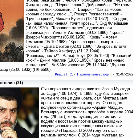
"Кровь: река жизни". Чехов - "Холодная кровь". Фрэнсис
Фицджеральд - "Первая кровь". Добролюбов - "Не гром
войны, не бой кровавый...", Байрон - "Как за морем
кровью свободу свою...", Роберт Рождественский -
"Группа крови", Михаил Кузмин (18.10.1872) - "Сердце,
как чаша наполненная, точит кровь...". Сид Флейшман
(16.03.1920) - "Кровавая аллея", одноименная
экранизация - Уильям Уэллман (29.02.1896). "Кровь" -
Джерри Чиккоритти (05.08.1956). "Кровь" - Артём
Темников (05.10.1968). "Кровь за кровь, смерть за
смерть" - Дзига Вертов (02.01.1896). "За кровь платят
кровью" - Тейлор Хэкфорд (31.12.1944).
"Кровожадность!" - Ральф Брук (22.05.1920). "Кровавый
крюк" - Джим Маллон (19.03.1956). "Кровь невинных
младенцев" - Боб Мисиоровски (25.11.1944). "Дурная
зер (25.06.1932) (ПЛ-6506)
Кваша Г. С.
·
Параллельные люди
· 31-07-2022
стелин (31)
Сын верховного лидера шиитов Ирака Муктада
ас-Садр (4.08.1974). В 1999 году были зверски
убиты его отец и два брата, сам Муктада был
арестован и помещен в тюрьму. Он создал
полувоенную организацию «Армия Махди».
Всемирную известность приобрёл в апреле 2004
года (29 лет), когда руководимые им силы
подняли восстание против международных
оккупационных сил в священном шиитском
городе Эн-Наджаф. В 2009 году он стал
великим аятоллой. С 2014 года Муктада ас-