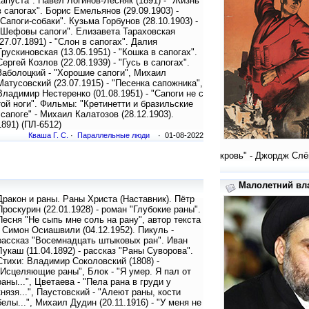
капуста". Павел Логинов-Лесняк (1891) - "Жизнь
в сапогах". Борис Емельянов (29.09.1903) -
"Сапоги-собаки". Кузьма Горбунов (28.10.1903) -
"Шефовы сапоги". Елизавета Тараховская
(27.07.1891) - "Слон в сапогах". Далия
Трускиновская (13.05.1951) - "Кошка в сапогах".
Сергей Козлов (22.08.1939) - "Гусь в сапогах".
Заболоцкий - "Хорошие сапоги", Михаил
Матусовский (23.07.1915) - "Песенка сапожника",
Владимир Нестеренко (01.08.1951) - "Сапоги не с
той ноги". Фильмы: "Кретинетти и бразильские
 сапоге" - Михаил Калатозов (28.12.1903).
1891) (ПЛ-6512)
Кваша Г. С.
·
Параллельные люди
· 01-08-2022
кровь" - Джордж Слёй
Малолетний вла
Дракон и раны. Раны Христа (Наставник). Пётр
Проскурин (22.01.1928) - роман "Глубокие раны".
Песня "Не сыпь мне соль на рану", автор текста
- Симон Осиашвили (04.12.1952). Пикуль -
рассказ "Восемнадцать штыковых ран". Иван
Лукаш (11.04.1892) - рассказ "Раны Суворова".
Стихи: Владимир Соколовский (1808) -
"Исцеляющие раны", Блок - "Я умер. Я пал от
раны...", Цветаева - "Пела рана в груди у
князя...", Паустовский - "Алеют раны, кости
белы...", Михаил Дудин (20.11.1916) - "У меня не