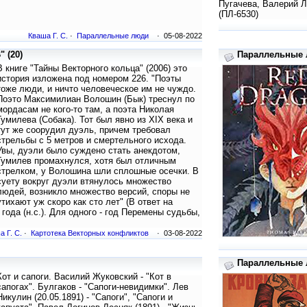
Пугачева, Валерий Л
(ПЛ-6530)
Кваша Г. С.
·
Параллельные люди
· 05-08-2022
 (20)
Параллельные л
В книге "Тайны Векторного кольца" (2006) это
история изложена под номером 226. "Поэты
тоже люди, и ничто человеческое им не чуждо.
Поэто Максимилиан Волошин (Бык) треснул по
мордасам не кого-то там, а поэта Николая
Гумилева (Собака). Тот был явно из XIX века и
тут же соорудил дуэль, причем требовал
стрельбы с 5 метров и смертельного исхода.
Увы, дуэли было суждено стать анекдотом,
Гумилев промахнулся, хотя был отличным
стрелком, у Волошина шли сплошные осечки. В
суету вокруг дуэли втянулось множество
людей, возникло множество версий, споры не
утихают уж скоро как сто лет" (В ответ на
года (н.с.). Для одного - год Перемены судьбы,
а Г. С.
·
Картотека Векторных конфликтов
· 03-08-2022
Параллельные л
Кот и сапоги. Василий Жуковский - "Кот в
сапогах". Булгаков - "Сапоги-невидимки". Лев
Никулин (20.05.1891) - "Сапоги", "Сапоги и