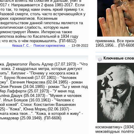
пытался влиять на события и дальше, убит в
2017 г. Напрашивается 2 фаза 1981-2017. Если
это так, то перед нами очень яркий пример т.н.
Фазовой смерти, столь часто встречающейся у
ярких харизматиков. Косвенным
свидетельством данной гипотезы является та
политическая слабость, которую ныне
демонстрирует Йемен. Интересна также
гипотеза войны по Касательной в 1934 году
 что есть о чём поразмышлять. (ПЛ-6612)
приемника. Все приз
1955,1956... (ПЛ-660
Кваша Г. С.
·
Поиски харизматика
· 13-08-2022
Ключевые слова
жа. Дерматолог Йаэль Адлер (17.07.1973) - "Что
 кожа. 2 квадратных метра, которые диктуют
жить". Киплинг - "Почему у носорога кожа в
". Бруно Ясенский (17.07.1901) - "Человек
ожу". Евгения Некрасова (02.04.1985) - роман
Юлия Резник (24.04.1985) - роман "Ты у меня под
Мер Лафферти (25.07.1973) - "У меня под
Алёна Дашук (05.04.1973) - "Мумия и человек
". Илья Бояшов (16.03.1961) - "Человек с
ой кожей". Стихи: Константин Ваншенкин
925) - "Кожа", Юнна Мориц (02.06.1937) -
чата кожа твоя...". "Кожа, в которой я живу" -
ьмадовар (25.09.1949). (ПЛ-6606)
космонавтику» (1934
межзвёздных полётов