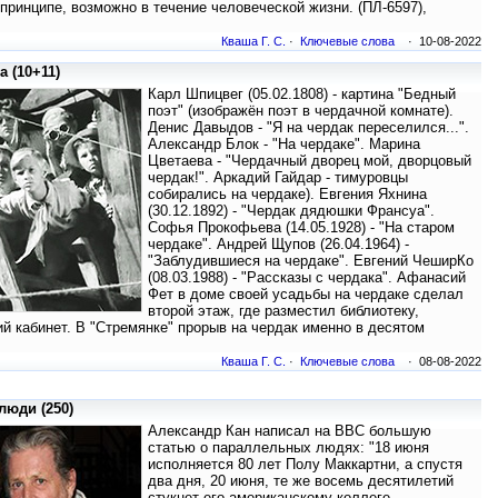
 принципе, возможно в течение человеческой жизни. (ПЛ-6597),
Кваша Г. С.
·
Ключевые слова
· 10-08-2022
 (10+11)
Карл Шпицвег (05.02.1808) - картина "Бедный
поэт" (изображён поэт в чердачной комнате).
Денис Давыдов - "Я на чердак переселился...".
Александр Блок - "На чердаке". Марина
Цветаева - "Чердачный дворец мой, дворцовый
чердак!". Аркадий Гайдар - тимуровцы
собирались на чердаке). Евгения Яхнина
(30.12.1892) - "Чердак дядюшки Франсуа".
Софья Прокофьева (14.05.1928) - "На старом
чердаке". Андрей Щупов (26.04.1964) -
"Заблудившиеся на чердаке". Евгений ЧеширКо
(08.03.1988) - "Рассказы с чердака". Афанасий
Фет в доме своей усадьбы на чердаке сделал
второй этаж, где разместил библиотеку,
й кабинет. В "Стремянке" прорыв на чердак именно в десятом
Кваша Г. С.
·
Ключевые слова
· 08-08-2022
юди (250)
Александр Кан написал на ВВС большую
статью о параллельных людях: "18 июня
исполняется 80 лет Полу Маккартни, а спустя
два дня, 20 июня, те же восемь десятилетий
стукнет его американскому коллеге,