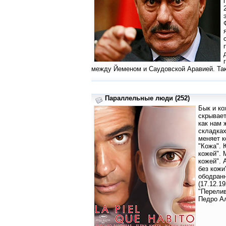
между Йеменом и Саудовской Аравией. Так
Параллельные люди (252)
Бык и ко
скрывает
как нам 
складках
меняет к
"Кожа". 
кожей". 
кожей". 
без кожи
ободранн
(17.12.1
"Перелив
Педро Ал