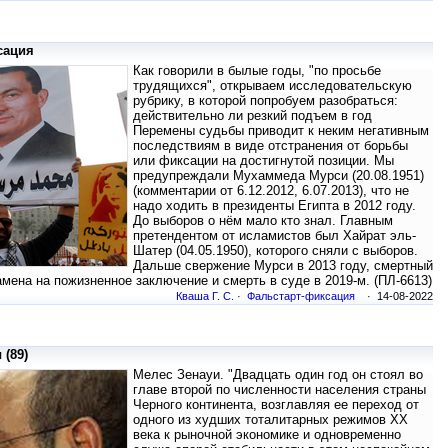
сация
Как говорили в былые годы, "по просьбе
трудящихся", открываем исследовательскую
рубрику, в которой попробуем разобраться:
действительно ли резкий подъем в год
Перемены судьбы приводит к неким негативным
последствиям в виде отстранения от борьбы
или фиксации на достигнутой позиции. Мы
предупреждали Мухаммеда Мурси (20.08.1951)
(комментарии от 6.12.2012, 6.07.2013), что не
надо ходить в президенты Египта в 2012 году.
До выборов о нём мало кто знал. Главным
претендентом от исламистов был Хайрат эль-
Шатер (04.05.1950), которого сняли с выборов.
Дальше свержение Мурси в 2013 году, смертный
амена на пожизненное заключение и смерть в суде в 2019-м. (ПЛ-6613)
Кваша Г. С.
·
Фальстарт-фиксация
· 14-08-2022
 (89)
Мелес Зенауи. "Двадцать один год он стоял во
главе второй по численности населения страны
Черного континента, возглавляя ее переход от
одного из худших тоталитарных режимов XX
века к рыночной экономике и одновременно