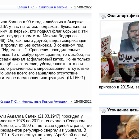
Кваша Г. С.
·
Святоша в законе
· 17-08-2022
Фальстарт-фик
ыла больна в 90-е годы любовью к Америке.
США у нас пытались подражать буквально во
ним из первых, кто поднял флаг борьбы с эти
ым государством стал Михаил Задорнов
948). Он, как никто другой, видел американцев
 и тролил их без остановки. В основном под
 "Ну, тупые!..". Сравнения находил самые
тные. То с гамбургером сравнит, то с жабой, на
сзади наехал асфальтовый каток. Но не только
 а ещё высокомерие, убежденность, что они -
ра, ограниченность мировоззрения, отсутствие
Но более всего его забавляло отсутствие
 и тупое следование инструкциям. (ПЛ-6621)
приговор в 2015-м, з
Кваша Г. С.
·
Несчастные Крысы Америки
· 15-08-2022
Уточнение даты
Али Абдалла Салех (21.03.1947) просидел у
власти с 1978 по 2011 г., сначала в Северном
Йемене, а с 1990 г. - во главе единой страны, где
президентов регулярно свергали и убивали. В
2011 г. был свергнут по ходу "Арабской весны",