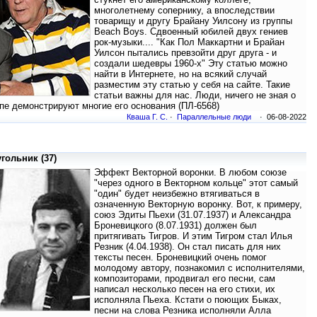
многолетнему сопернику, а впоследствии
товарищу и другу Брайану Уилсону из группы
Beach Boys. Сдвоенный юбилей двух гениев
рок-музыки.... "Как Пол Маккартни и Брайан
Уилсон пытались превзойти друг друга - и
создали шедевры 1960-х" Эту статью можно
найти в Интернете, но на всякий случай
разместим эту статью у себя на сайте. Такие
статьи важны для нас. Люди, ничего не зная о
пе демонстрируют многие его основания (ПЛ-6568)
Кваша Г. С.
·
Параллельные люди
· 06-08-2022
гольник (37)
Эффект Векторной воронки. В любом союзе
"через одного в Векторном кольце" этот самый
"один" будет неизбежно втягиваться в
означенную Векторную воронку. Вот, к примеру,
союз Эдиты Пьехи (31.07.1937) и Александра
Броневицкого (8.07.1931) должен был
притягивать Тигров. И этим Тигром стал Илья
Резник (4.04.1938). Он стал писать для них
тексты песен. Броневицкий очень помог
молодому автору, познакомил с исполнителями,
композиторами, продвигал его песни, сам
написал несколько песен на его стихи, их
исполняла Пьеха. Кстати о поющих Быках,
песни на слова Резника исполняли Алла