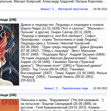
еонтьев, Михаил Боярский, Александр Градский, Наташа Королева...
Кваша Г. С.
·
Векторный треугольник
· 04-08-2022
юди (248)
Дракон и людоедство. Людоеды и людоедки в сказках
Шарля Перро (12.01.1628) ("Кот в сапогах", "Мальчик-с-
Пальчик" и другие). Генрих Сапгир (20.11.1928) -
"Людоед и принцесса, или Всё наоборот". Софья
Прокофьева - сказка "Белоснежка и граф Людоед".
Людоеды-орки у Толкина. Николай Чуковский
(02.06.1904) - "Один среди людоедов". Дарья Донцова
(07.06.1952) - "Обед у людоеда". Эрнст Малышев
(30.07.1940) - "Людоедки Ярты". Андрей Трушкин (1964) -
"История людоеда Николая Джумагалиева". Томас
Харрис (11.04.1940) - Ганнибал Лектер ("Красный
дракон"). "Молчание ягнят" (1991) и "Красный дракон"
(2002) - Тед Тэлли (09.04.1952); "Ганнибал:
Восхождение" (2007) - Томас Харрис (11.04.1940). Фильм
"Людоед" (1991) - Геннадий Земель (09.02.1952).
(ПЛ-6513)
Кваша Г. С.
·
Параллельные люди
· 02-08-2022
юди (246)
Обезьяна и кровь. "Варшавянка" ("На бой кровавый...")
на польском - Вацлав Свенцицкий (26.09.1848), на
русском - Глеб Кржижановский (24.01.1872). Азимов -