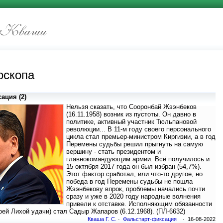
оскопа
ация (2)
Нельзя сказать, что Сооронбай Жээнбеков
(16.11.1958) возник из пустоты. Он давно в
политике, активный участник Тюльпановой
революции... В 11-м году своего персонального
цикла стал премьер-министром Киргизии, а в год
Перемены судьбы решил прыгнуть на самую
вершину - стать президентом и
главнокомандующим армии. Всё получилось и
15 октября 2017 года он был избран (54,7%).
Этот фактор сработал, или что-то другое, но
победа в год Перемены судьбы не пошла
Жээнбекову впрок, проблемы начались почти
сразу и уже в 2020 году народные волнения
привели к отставке. Исполняющим обязанности
оей Лихой удачи) стал Садыр Жапаров (6.12.1968). (ПЛ-6632)
Кваша Г. С.
·
Фальстарт-фиксация
· 16-08-2022