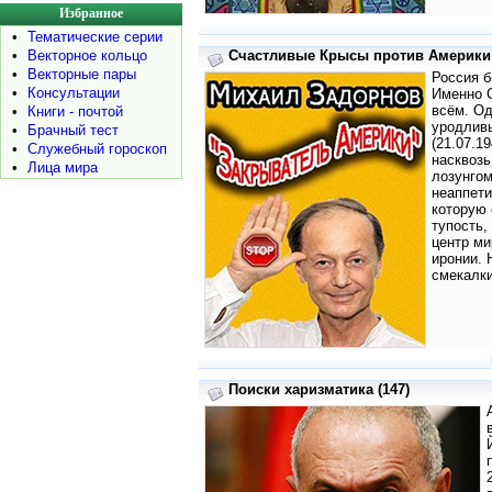
Избранное
•
Тематические серии
•
Векторное кольцо
Счастливые Крысы против Америки
•
Векторные пары
Россия б
•
Консультации
Именно 
всём. Од
•
Книги - почтой
уродлив
•
Брачный тест
(21.07.1
•
Служебный гороскоп
насквозь
•
Лица мира
лозунгом
неаппети
которую 
тупость,
центр ми
иронии. 
смекалки
Поиски харизматика (147)