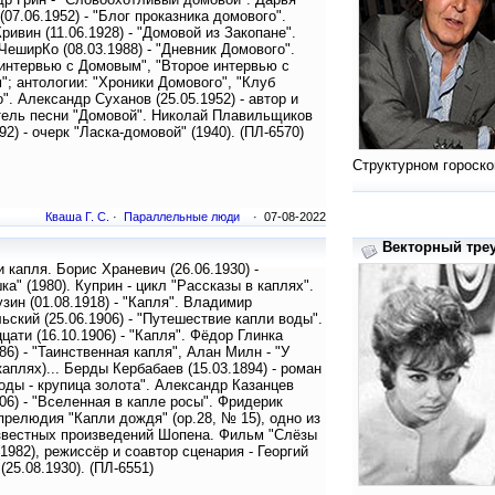
(07.06.1952) - "Блог проказника домового".
ривин (11.06.1928) - "Домовой из Закопане".
ЧеширКо (08.03.1988) - "Дневник Домового".
интервью с Домовым", "Второе интервью с
; антологии: "Хроники Домового", "Клуб
". Александр Суханов (25.05.1952) - автор и
тель песни "Домовой". Николай Плавильщиков
92) - очерк "Ласка-домовой" (1940). (ПЛ-6570)
Структурном гороско
Кваша Г. С.
·
Параллельные люди
· 07-08-2022
Векторный треу
 капля. Борис Храневич (26.06.1930) -
ка" (1980). Куприн - цикл "Рассказы в каплях".
узин (01.08.1918) - "Капля". Владимир
ьский (25.06.1906) - "Путешествие капли воды".
цати (16.10.1906) - "Капля". Фёдор Глинка
786) - "Таинственная капля", Алан Милн - "У
 каплях)... Берды Кербабаев (15.03.1894) - роман
оды - крупица золота". Александр Казанцев
906) - "Вселенная в капле росы". Фридерик
прелюдия "Капли дождя" (ор.28, № 15), одно из
звестных произведений Шопена. Фильм "Слёзы
(1982), режиссёр и соавтор сценария - Георгий
(25.08.1930). (ПЛ-6551)