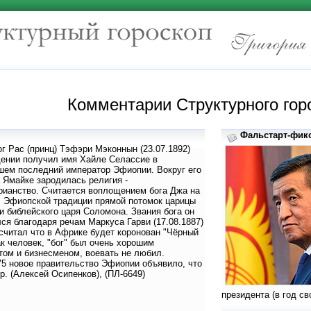
Комментарии Структурного гор
Фальстарт-фикс
г Рас (принц) Тэфэри Мэконнын (23.07.1892)
щении получил имя Хайле Селассие в
шем последний император Эфиопии. Вокруг его
 Ямайке зародилась религия -
ианство. Считается воплощением бога Джа на
В Эфиопской традиции прямой потомок царицы
и библейского царя Соломона. Звания бога он
ся благодаря речам Маркуса Гарви (17.08.1887)
считал что в Африке будет коронован "Чёрный
ак человек, "бог" был очень хорошим
ом и бизнесменом, воевать не любил.
75 новое правительство Эфиопии объявило, что
р. (Алексей Осипенков), (ПЛ-6649)
президента (в год св