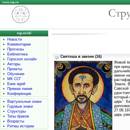
www.xsp.ru
xsp.ru/sh/
•
Новости
•
Комментарии
•
Прогнозы
•
Библиотека
Святоша в законе (16)
•
Гороскоп онлайн
Живой бо
•
Авторы
при кре
•
Проекты
дальней
•
Обучение
имени на
•
МК ССГ
растафар
•
Банк идей
Земле. 
Савской 
•
Прямая линия
удостоил
•
Конференции
который 
•
Виртуальные знаки
царь". К
дипломат
•
Годовые знаки
27.08.19
•
Структуры
царь уме
•
Типы браков
•
Возрасты
•
Ритмы истории