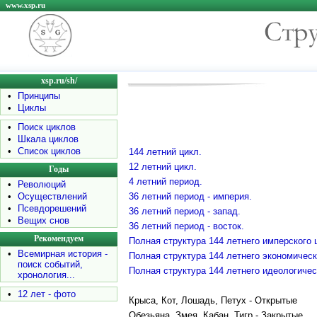
www.xsp.ru
xsp.ru/sh/
•
Принципы
•
Циклы
•
Поиск циклов
•
Шкала циклов
•
Список циклов
144 летний цикл.
12 летний цикл.
Годы
4 летний период.
•
Революций
•
Осуществлений
36 летний период - империя.
•
Псевдорешений
36 летний период - запад.
•
Вещих снов
36 летний период - восток.
Рекомендуем
Полная структура 144 летнего имперского 
•
Всемирная история -
Полная структура 144 летнего экономическ
поиск событий,
Полная структура 144 летнего идеологичес
хронология...
•
12 лет - фото
Крыса, Кот, Лошадь, Петух - Открытые
Обезьяна, Змея, Кабан, Тигр - Закрытые