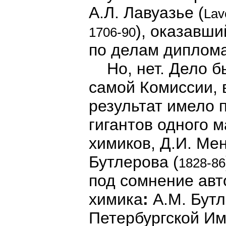
А.Л. Лавуазье (
Lav
), оказавши
1706-90
по делам диплома
Но, нет. Дело бы
самой Комиссии, 
результат имело 
гигантов одного м
химиков, Д.И. Ме
Бутлерова (
1828-86
под сомнение авт
химика
:
А.М. Бутл
Петербургской Им