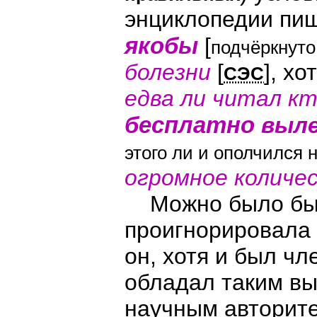
энциклопедии пи
якобы
[
подчёркнут
болезни
[
], х
CЭС
едва ли читал кт
бесплатно
выл
этого ли и ополчился
огромное количе
Можно было бы п
проигнорировала 
он, хотя и был ч
обладал таким в
научным авторите