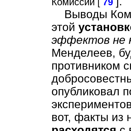
].
Комиссии [
79
Выводы Комис
этой
установке:
эффектов не 
Менделеев, б
противником с
добросовестн
опубликовал п
экспериментов
вот, факты из
расходятся
с