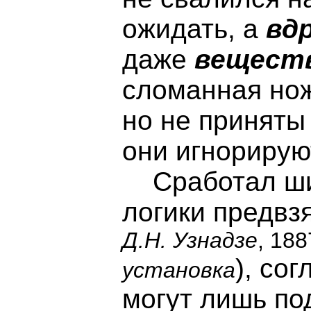
ожидать, а
вд
даже
веществ
сломанная нож
но не приняты
они игнорирую
Сработал шиз
логики предвзя
Д.Н. Узнадзе
, 18
), со
установка
могут лишь по