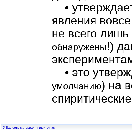
• утверждаетс
явления вовсе
не всего лиш
!) д
обнаружены
экспериментам
• это утвержд
) на 
умолчанию
спиритически
У Вас есть материал - пишите нам