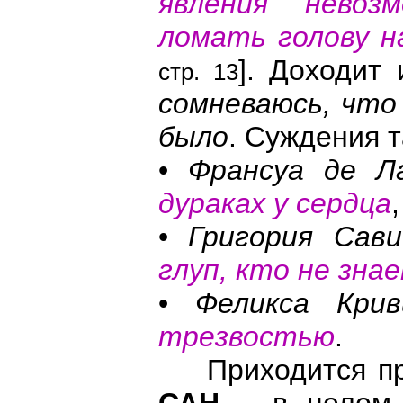
явления невоз
ломать голову н
]. Доходит 
стр. 13
сомневаюсь, что
было
. Суждения 
•
Франсуа де Л
дураках у сердца
,
•
Григория Сави
глуп, кто не зна
•
Феликса Крив
трезвостью
.
Приходится при