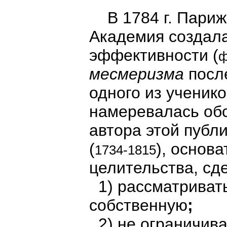
В 1784 г. Парижс
Академия создала
эффективности (
ф
месмеризма
после
одного из ученик
намеревалась обс
автора этой публ
(
), основа
1734-1815
целительства, сд
1) рассматривать 
собственную
;
2) не ограничив