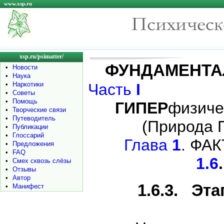
www.xsp.ru
xsp.ru/psimatter/
ФУНДАМЕНТ
•
Новости
•
Наука
•
Наркотики
Часть
I
•
Советы
•
Помощь
ГИПЕР
физич
•
Творческие связи
•
Путеводитель
(Природа П
•
Публикации
•
Глоссарий
Глава
1
. ФА
•
Предложения
•
FAQ
1.6
•
Смех сквозь слёзы
•
Отзывы
•
Автор
1.6.3. Эт
•
Манифест