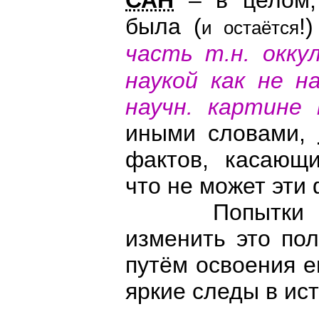
САН
– в целом, 
была (
!
и остаётся
часть т.н. окк
наукой как не н
научн. картине
иными словами,
фактов, касающ
что не может эти
Попытки тра
изменить это по
путём освоения е
яркие следы в ис