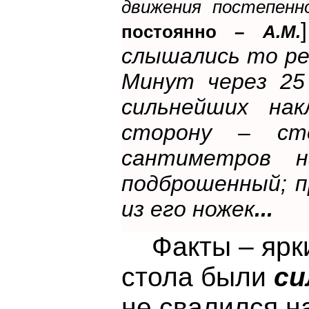
движения постепенн
постоянно –
А.М.
слышались то рез
Минут через 25 
сильнейших на
сторону – сто
сантиметров 
подброшенный; п
из его ножек
...
Факты – ярки
стола были
си
не свалился н