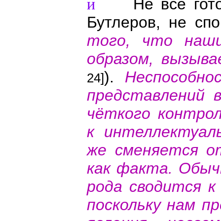
Не все готовы
и
Бутлеров, не сп
того, что наши
образом, вызыв
).
Неспособно
24]
представлений 
чёткого контро
к интеллектуал
же сменяется о
как факта. Обыч
рода сводится к
поскольку нам п