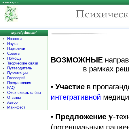
www.xsp.ru
xsp.ru/psimatter/
•
Новости
•
Наука
•
Наркотики
•
Советы
ВОЗМОЖНЫЕ
напра
•
Помощь
•
Творческие связи
в рамках решения
•
Путеводитель
•
Публикации
•
Глоссарий
•
Предложения
•
Участие
в пропаганд
•
FAQ
•
Смех сквозь слёзы
интегративной
медици
•
Отзывы
•
Автор
•
Манифест
y
•
Предложение
-те
(
потенциаьным пацие