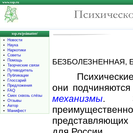
www.xsp.ru
xsp.ru/psimatter/
•
Новости
•
Наука
•
Наркотики
•
Советы
БЕЗБОЛЕЗНЕННАЯ, 
•
Помощь
•
Творческие связи
•
Путеводитель
Психические
•
Публикации
•
Глоссарий
они подчиняются
•
Предложения
•
FAQ
•
Смех сквозь слёзы
механизмы
. З
•
Отзывы
•
Автор
преимущест
•
Манифест
представляющих 
для России.