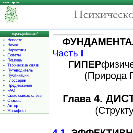
www.xsp.ru
xsp.ru/psimatter/
ФУНДАМЕНТ
•
Новости
•
Наука
•
Наркотики
Часть
I
•
Советы
•
Помощь
ГИПЕР
физич
•
Творческие связи
•
Путеводитель
(Природа П
•
Публикации
•
Глоссарий
•
Предложения
•
FAQ
4. ДИС
•
Смех сквозь слёзы
Глава
•
Отзывы
•
Автор
(Структ
•
Манифест
4.1
. ЭФФЕКТИВ