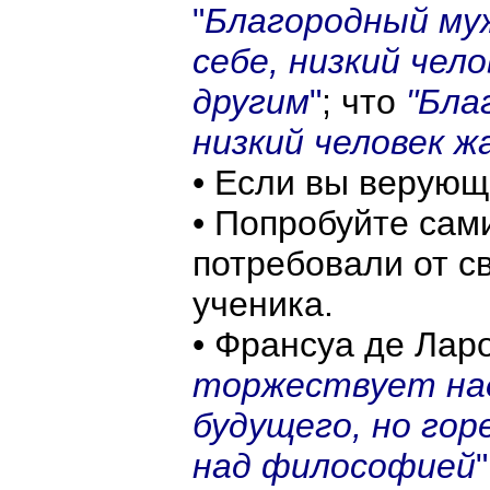
"
Благородный м
себе, низкий чел
другим
"
; что
"Бла
низкий человек 
• Если вы верующ
• Попробуйте сами
потребовали от с
ученика.
• Франсуа де Ла
торжествует на
будущего, но го
над философией
"