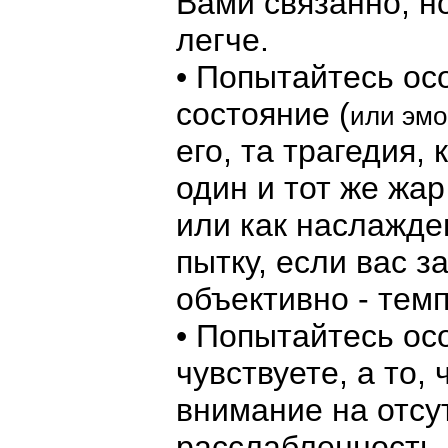
Вами связанно, н
легче.
• Попытайтесь ос
состояние (
или эм
его, та трагедия,
один и тот же жа
или как наслажде
пытку, если вас з
объективно - темп
• Попытайтесь ос
чувствуете, а то,
внимание на отсу
расслабленность 