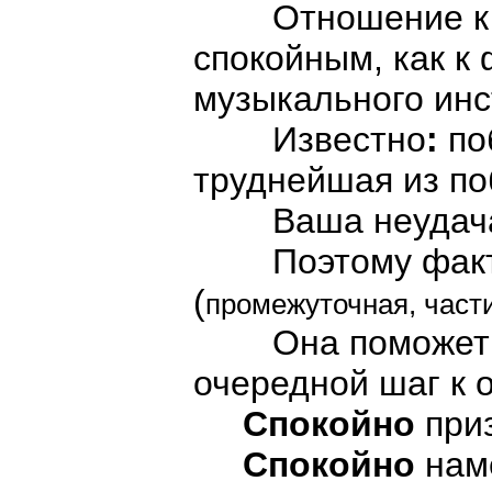
Отношение к не
спокойным, как к
музыкального инс
Известно
:
по
труднейшая из по
Ваша неудача д
Поэтому фактич
(
промежуточная, част
Она поможет бо
очередной шаг к 
Спокойно
при
Спокойно
нам