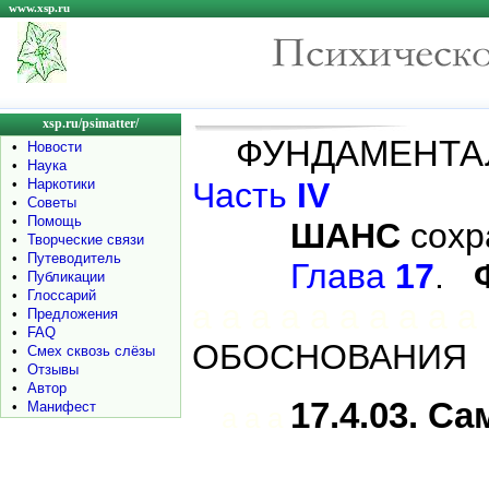
www.xsp.ru
xsp.ru/psimatter/
ФУНДАМЕНТ
•
Новости
•
Наука
•
Наркотики
Часть
IV
•
Советы
•
Помощь
ШАНС
сохр
•
Творческие связи
•
Путеводитель
Глава
17
.
•
Публикации
•
Глоссарий
a a a a a a a a a a
•
Предложения
•
FAQ
ОБОСНОВАНИЯ
•
Смех сквозь слёзы
•
Отзывы
•
Автор
17.4.03. С
•
Манифест
a a a