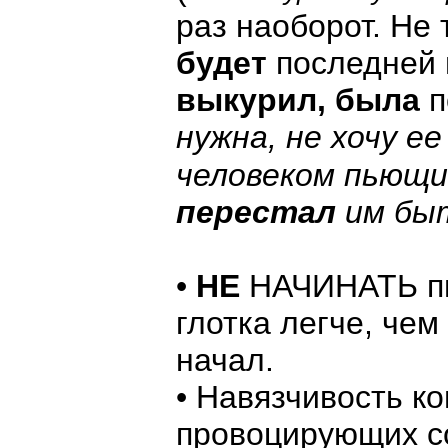
раз наоборот. Не 
будет
последней 
выкурил, была
п
нужна, не хочу ее
человеком пьющ
перестал
им бы
•
НЕ
НАЧИНАТЬ пит
глотка легче, ч
начал.
• Навязчивость ко
провоцирующих со