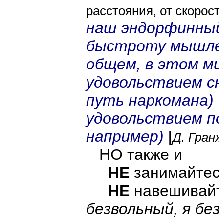
расстояния, от скорос
наш эндорфинный
быстроту мышлен
общем, в этом м
удовольствием с
путь наркомана) 
удовольствием п
например)
[
Д. Гра
НО также и
НЕ
занимайте
НЕ
навешивайт
безвольный, я бе