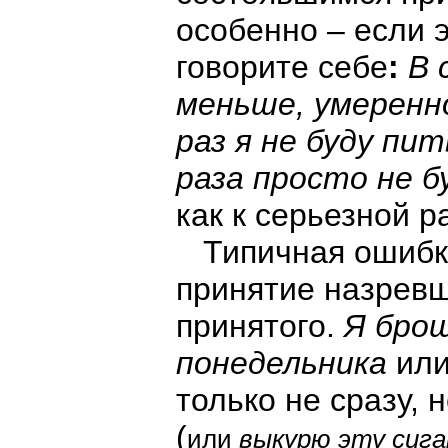
особенно – если э
говорите себе
:
В 
меньше, умеренн
раз я не буду пи
раза просто не б
как к серьезной р
Типичная ошибка
принятие назрев
принятого.
Я брош
понедельника
или
только не сразу, 
(
или
выкурю эту сиг