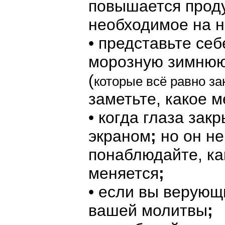
повышается проду
необходимое на н
• представьте себ
морозную зимнюю 
(
которые всё равно з
заметьте, какое м
• когда глаза зак
экраном
;
но он не
понаблюдайте, как
меняется
;
• если вы верующ
вашей молитвы
;