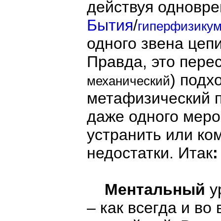
действуя одновре
Бытия
/
гиперфизику
одного звена цепи
Правда, это пере
) подх
механический
метафизический п
даже одного меро
устранить или ко
недостатки. Итак
:
Ментальный
у
– как всегда и во