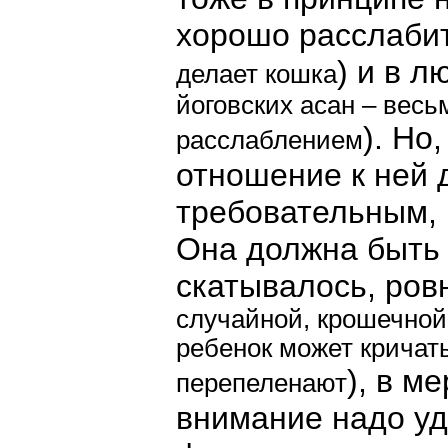
хорошо расслабит
) и в л
делает кошка
йоговских асан – вес
). Но
расслаблением
отношение к ней 
требовательным, 
Она должна быть 
скатывалось, ровн
случайной, крошечной
ребенок может кричать
), в м
перепеленают
внимание надо уд