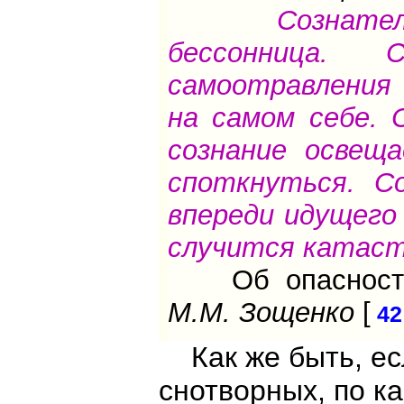
Сознател
бессонница.
самоотравления 
на самом себе. 
сознание освещ
споткнуться. С
впереди идущего
случится катас
Об опасностях
М.М. Зощенко
[
42
Как же быть, есл
снотворных, по к