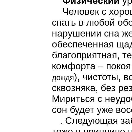
Физический
ур
Человек с хоро
спать в любой об
нарушении сна ж
обеспеченная ща
благоприятная, т
комфорта – покоя
), чистоты, в
дождя
сквозняка, без ре
Мириться с неудо
сон будет уже во
. Следующая забо
тоже в принципе 