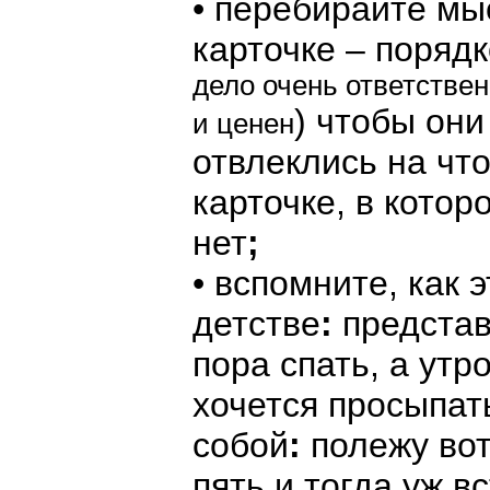
• перебирайте мы
карточке – поряд
дело очень ответствен
) чтобы он
и ценен
отвлеклись на что
карточке, в котор
нет
;
• вспомните, как 
детстве
:
представ
пора спать, а утр
хочется просыпат
собой
:
полежу вот
пять и тогда уж вс