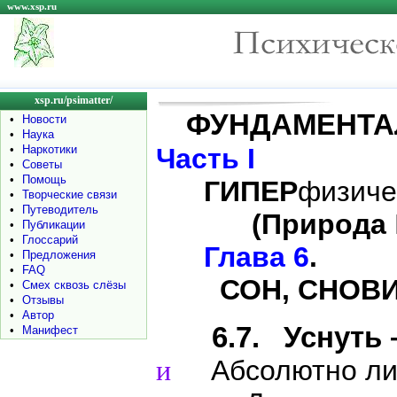
www.xsp.ru
xsp.ru/psimatter/
ФУНДАМЕНТ
•
Новости
•
Наука
•
Наркотики
Часть I
•
Советы
•
Помощь
ГИПЕР
физиче
•
Творческие связи
•
Путеводитель
(Природа
•
Публикации
•
Глоссарий
Глава 6
.
•
Предложения
•
FAQ
СОН, СНОВИД
•
Смех сквозь слёзы
•
Отзывы
•
Автор
6.7. Уснуть –
•
Манифест
Абсолютно ли 
и