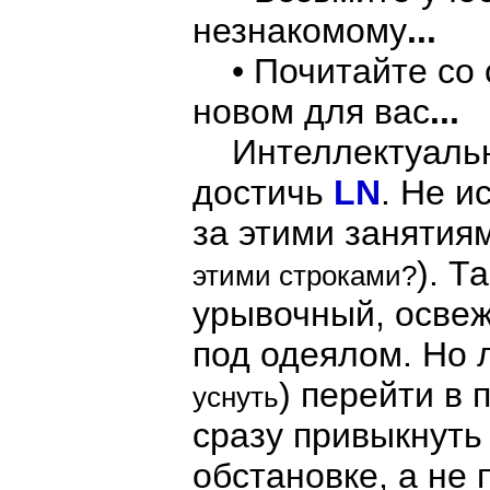
незнакомому
...
• Почитайте со с
новом для вас
...
Интеллектуальна
достичь
LN
. Не и
за этими занятиям
). Т
этими строками?
урывочный, освеж
под одеялом. Но 
) перейти в п
уснуть
сразу привыкнуть
обстановке, а не 