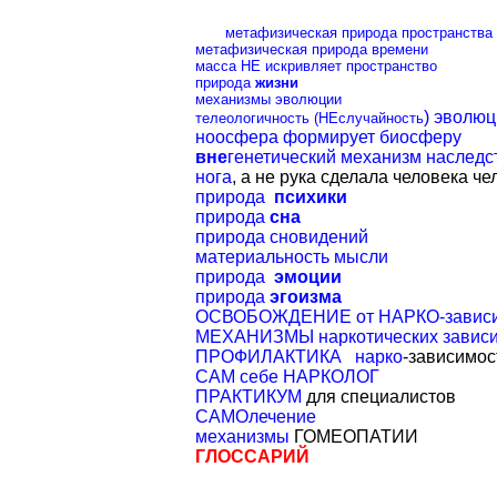
метафизическая природа пространства
метафизическая природа времени
масса НЕ искривляет пространство
природа
жизни
механизмы эволюции
) эволю
телеологичность (
НЕслучайность
ноосфера формирует биосферу
вне
генетический механизм наследс
нога
, а не рука сделала человека ч
природа
психики
природа
сна
природа сновидений
материальность мысли
природа
эмоции
природа
эгоизма
ОСВОБОЖДЕНИЕ от НАРКО-зависи
МЕХАНИЗМЫ наркотических завис
ПРОФИЛАКТИКА
нарко
-зависимос
САМ себе НАРКОЛОГ
ПРАКТИКУМ
для специалистов
САМОлечение
механизмы
ГОМЕОПАТИИ
ГЛОССАРИЙ