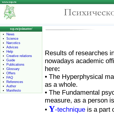
www.xsp.ru
xsp.ru/psimatter/
•
News
•
Science
•
Narcotics
•
Advices
Results of researches i
•
Help
•
Creative relations
nowadays academic offic
•
Guide
•
Publications
here
:
•
Glossary
•
Offers
• The Hyperphysical mat
•
FAQ
•
References
as a whole.
•
Author
•
Manifesto
• The Fundamental psyc
measure, as a person is 
Y
•
-technique
is a part 