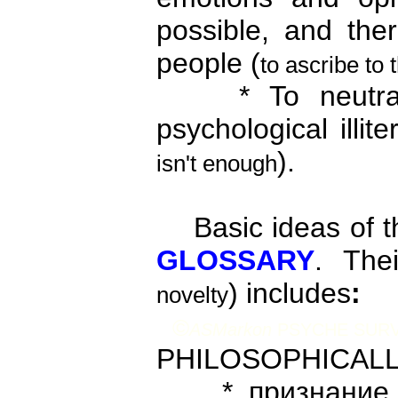
possible, and the
people (
to ascribe to
* To neutralize
psychological illit
).
isn't enough
Basic ideas of th
GLOSSARY
. Thei
) includes
:
novelty
©
ASMarkon
PSYCHE SURV
PHILOSOPHICAL
* признание ма