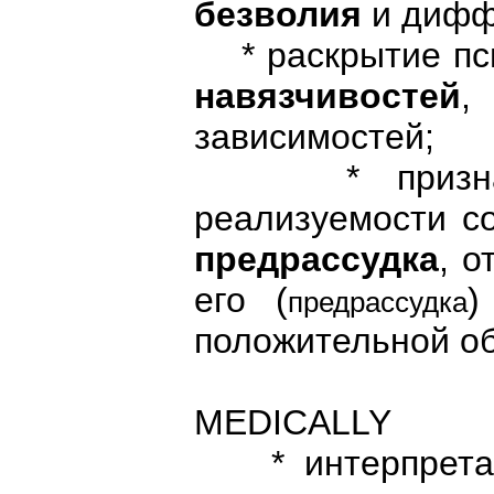
безволия
и дифф
* раскрытие пси
навязчивостей
,
зависимостей;
* признание
реализуемости со
предрассудка
, 
его (
)
предрассудка
положительной об
MEDICALLY
* интерпрета