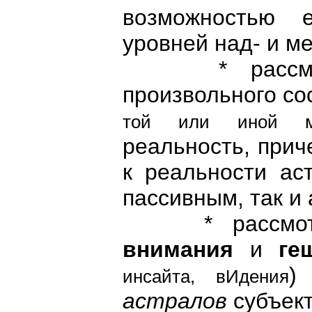
возможностью 
уровней над- и м
* рассмотр
произвольного сос
той или иной м
реальность, при
к реальности ас
пассивным, так и 
* рассмотрен
внимания
и
геш
)
инсайта, вИдения
астралов
субъект