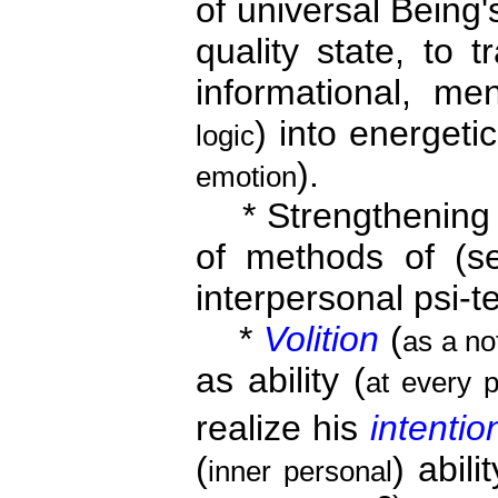
of universal Being's
quality state, to t
informational, me
) into energeti
logic
).
emotion
* Strengthening of
of methods of (se
interpersonal psi-t
*
Volition
(
as a no
as ability (
at every 
realize his
intentio
(
) abili
inner personal