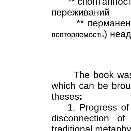
** спонтанност
переживаний
** перманентн
) неа
повторяемость
The book was wr
which can be brou
theses
:
1. Progress of t
disconnection o
traditional metaph