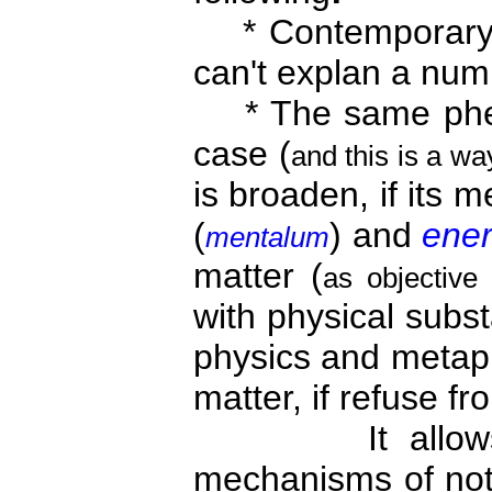
* Contemporary n
can't explan a nu
* The same phen
case (
and this is a wa
is broaden, if its
(
) and
ene
mentalum
matter (
as objective 
with physical subst
physics and metaph
matter, if refuse f
It allows to 
mechanisms of not 