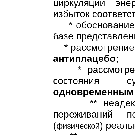
циркуляции эне
избыток соответст
* обоснование 
базе представлен
* рассмотрение
антиплацебо
;
* рассмотрение
состояния суб
одновременны
** неадекватн
переживаний п
(
) реаль
физической