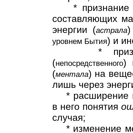
* признание ие
составляющих ма
энергии (
)
астрала
) и и
уровнем Бытия
* признание
(
)
непосредственного
(
) на веще
ментала
лишь через энерг
* расширение 
в него понятия
ощ
случая;
* изменение мет