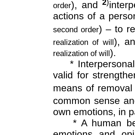
2
)
), and
inter
order
actions of a person
) – to r
second order
), a
realization of will
).
realization of will
* Interpersonal 
valid for strengthe
means of removal 
common sense a
own emotions, in pa
* A human being
emotions and opi