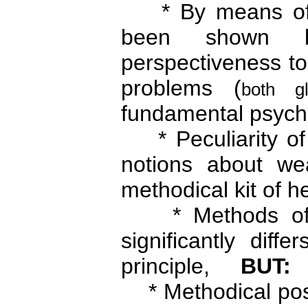
* By means of se
been shown bo
perspectiveness to
problems (
both g
fundamental psycho
* Peculiarity of 
notions about wea
methodical kit of 
* Methods of a 
significantly diff
principle,
BUT:
* Methodical posit