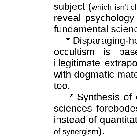
subject (
which isn't c
reveal psychology 
fundamental scien
* Disparaging-host
occultism is ba
illegitimate extrapo
with dogmatic mate
too.
* Synthesis of oc
sciences forebodes
instead of quantit
).
of synergism