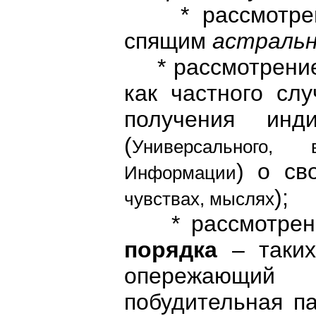
* рассмотре
спящим
астраль
* рассмотрение 
как частного слу
получения ин
(
Универсального,
) о св
Информации
);
чувствах, мыслях
* рассмотрение
порядка
– таки
опережающий 
побудительная па