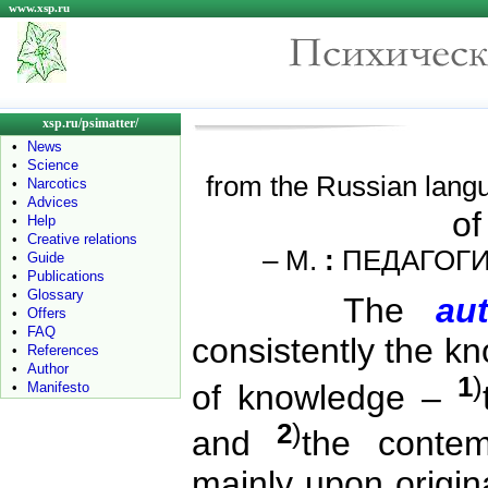
www.xsp.ru
xsp.ru/psimatter/
•
News
•
Science
from the Russian lan
•
Narcotics
•
Advices
of
•
Help
•
Creative relations
– М.
:
ПЕДАГОГИКА
•
Guide
•
Publications
•
Glossary
The
au
•
Offers
•
FAQ
consistently the k
•
References
•
Author
1
)
of knowledge –
•
Manifesto
2
)
and
the contem
mainly upon origina