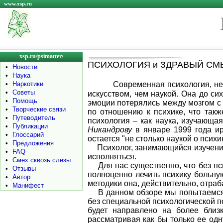
www.xsp.ru
xsp.ru/psimatter/
ПСИХОЛОГИЯ и ЗДРАВЫЙ С
•
Новости
•
Наука
•
Наркотики
Современная психология, не
•
Советы
искусством, чем наукой. Она до си
•
Помощь
эмоции потерялись между мозгом с 
•
Творческие связи
по отношению к психике, что такж
•
Путеводитель
психология – как наука, изучающа
•
Публикации
Никандрову
в январе 1999 года ир
•
Глоссарий
остается "не столько наукой о психи
•
Предложения
Психолог, занимающийся изучением
•
FAQ
исполняться.
•
Смех сквозь слёзы
Для нас существенно, что без псих
•
Отзывы
полноценно лечить психику больную
•
Автор
методики она, действительно, отраб
•
Манифест
В данном обзоре мы попытаемся кр
без специальной психологической п
будет направлено на более бли
рассматривая как бы только ее одн