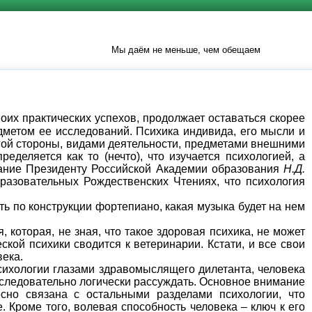
Мы даём не меньше, чем обещаем
оих практических успехов, продолжает оставаться скорее
редметом ее исследований. Психика индивида, его мысли и
ругой стороны, видами деятельности, предметами внешними
деляется как то (нечто), что изучается психологией, а
нование Президенту Российской Академии образования
Н.Д.
азовательных Рождественских Чтениях, что психология
 по конструкции фортепиано, какая музыка будет на нем
 которая, не зная, что такое здоровая психика, не может
ской психики сводится к ветеринарии. Кстати, и все свои
века.
ихологии глазами здравомыслящего дилетанта, человека
оследовательно логически рассуждать. Основное внимание
есно связана с остальными разделами психологии, что
е.
Кроме того, волевая способность человека – ключ к его