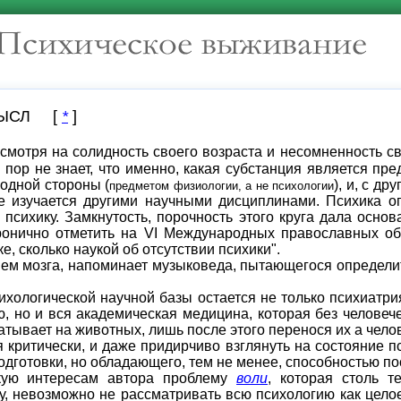
МЫСЛ [
*
]
смотря на солидность своего возраста и несомненность св
х пор не знает, чтo именно, какая субстанция является п
одной стороны (
), и, с д
предметом физиологии, а не психологии
е изучается другими научными дисциплинами. Психика опре
я психику. Замкнутость, порочность этого круга дала ос
онично отметить на VI Международных православных обр
ке, сколько наукой об отсутствии психики".
 мозга, напоминает музыковеда, пытающегося определить
ологической научной базы остается не только психиатрия,
, но и вся академическая медицина, которая без человече
атывает на животных, лишь после этого перенося их а чело
итически, и даже придирчиво взглянуть на состояние пс
одготовки, но обладающего, тем не менее, способностью п
зкую интересам автора проблему
воли
, которая столь т
у, невозможно не рассматривать всю психологию как цело