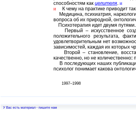
способностям как
целителя
.
и
и
К чему на практике приводит так
Медицина, психиатрия, наркология 
вопроса об их природной, онтологи
Психотерапия идет двумя путями.
Первый – искусственное создани
положительного результата, факт
удовлетворительным нет возможност
зависимостей, каждая их которых ч
Второй – становление, восстано
качественно, но не количественно
:
В последующих наших публикациях 
психолог понимает какова онтологи
1997–1998
У Вас есть материал - пишите нам