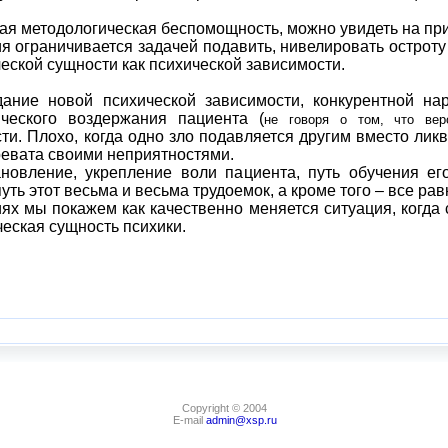
ая методологическая беспомощность, можно увидеть на п
ограничивается задачей подавить, нивелировать остроту 
ческой сущности как психической зависимости.
е новой психической зависимости, конкурентной нар
ического воздержания пациента (
не говоря о том, что веро
и. Плохо, когда одно зло подавляется другим вместо лик
ревата своими неприятностями.
вление, укрепление воли пациента, путь обучения ег
путь этот весьма и весьма трудоемок, а кроме того – все ра
мы покажем как качественно меняется ситуация, когда спе
ческая сущность психики.
Copyright © 2004
E-mail
admin@xsp.ru