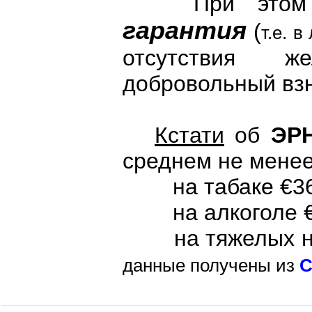
При этом па
гарантия
(
т.е. 
отсутствия же
добровольный взн
Кстати
об
ЭР
среднем не мене
на табаке €36
на алкоголе €
на тяжелых нарк
данные получены из