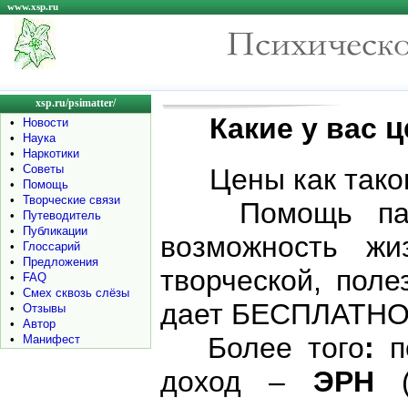
www.xsp.ru
xsp.ru/psimatter/
ц
Какие у вас
•
Новости
•
Наука
•
Наркотики
•
Советы
Цены как таков
•
Помощь
•
Творческие связи
Помощь пацие
•
Путеводитель
•
Публикации
возможность жи
•
Глоссарий
•
Предложения
творческой, пол
•
FAQ
•
Смех сквозь слёзы
дает БЕСПЛАТНО
•
Отзывы
•
Автор
Более того
:
п
•
Манифест
доход –
ЭРН