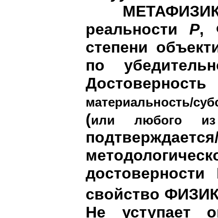
МЕТАФИЗИ
реальности
P
,
степени объект
по убедительн
Достоверно
материальность/суб
(
или любого из
подтверждает
методологическ
достоверности
свойство ФИЗ
Не уступает