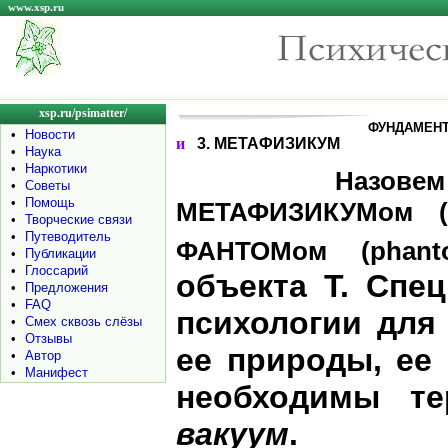
www.xsp.ru
xsp.ru/psimatter/
ФУНДАМЕН
•
Новости
и
3. МЕТАФИЗИКУМ
•
Наука
•
Наркотики
Назовем р
•
Советы
•
Помощь
МЕТАФИЗИКУМом (m
•
Творческие связи
•
Путеводитель
ФАНТОМом (phant
•
Публикации
•
Глоссарий
объекта T. Спе
•
Предложения
•
FAQ
психологии для 
•
Смех сквозь слёзы
•
Отзывы
ее природы, ее 
•
Автор
•
Манифест
необходимы т
вакуум
.