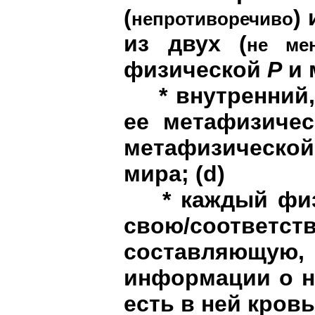
(
)
непротиворечиво
из двух (
не ме
физической
P
и 
* внутренний, 
ее метафизичес
метафизической
мира
;
(
d
)
* каждый физи
свою/соотве
составляющую
информации о не
есть в ней кровь