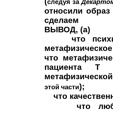
(
следуя за
Декарто
относили образ
сделаем
ВЫВОД, (
a
)
что психиче
метафизическое
что метафизиче
пациента T 
метафизическо
)
;
этой части
что качественн
что любой