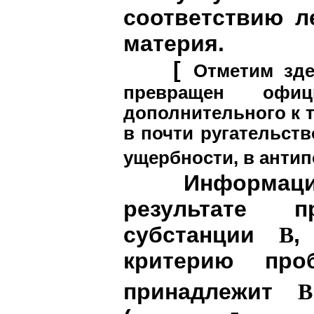
соответствию л
материя.
[
Отметим зд
превращен офиц
дополнительного к 
в почти ругательст
ущербности, в анти
Информаци
результате 
субстанции
,
В
критерию про
принадлежит
В