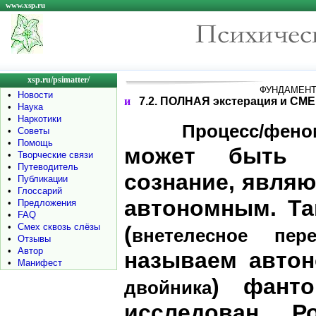
www.xsp.ru
xsp.ru/psimatter/
ФУНДАМЕНТ
•
Новости
и
7.2. ПОЛНАЯ экстерация и СМ
•
Наука
•
Наркотики
Процесс/феноме
•
Советы
•
Помощь
может быть 
•
Творческие связи
•
Путеводитель
сознание, являю
•
Публикации
•
Глоссарий
автономным. Та
•
Предложения
•
FAQ
•
Смех сквозь слёзы
(
внетелесное пере
•
Отзывы
•
Автор
называем автон
•
Манифест
) фанто
двойника
исследован 