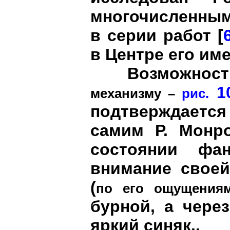
многочисленным
в серии работ [
в Центре его име
Возможность 
1
механизму –
рис.
подтверждаетс
самим Р. Монр
состоянии фа
внимание своей
(
по его ощущения
бурной, а чере
яркий синяк..