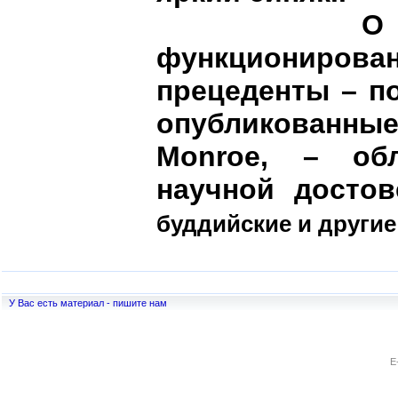
О возмож
функционирова
прецеденты – п
опубликованны
Monroe, – об
научной достов
буддийские и другие
У Вас есть материал - пишите нам
E