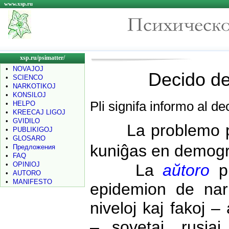
www.xsp.ru
xsp.ru/psimatter/
•
NOVAJOJ
Decido d
•
SCIENCO
•
NARKOTIKOJ
•
KONSILOJ
Pli signifa informo al d
•
HELPO
•
KREECAJ LIGOJ
•
GVIDILO
La problemo port
•
PUBLIKIGOJ
•
GLOSARO
kuniĝas en demogr
•
Предложения
•
FAQ
•
OPINIOJ
La
aŭtoro
pr
•
AUTORO
•
MANIFESTO
epidemion de na
niveloj kaj fakoj –
– sovetaj, rusia