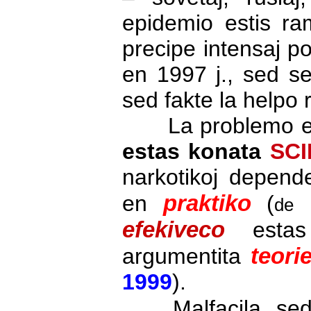
epidemio estis ra
precipe intensaj 
en 1997 j., sed se
sed fakte la helpo 
La problemo es
estas konata
SC
narkotikoj depende
praktiko
en
(
1
de
efekiveco
estas
teori
argumentita
1999
).
Malfacila, se